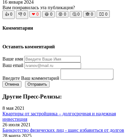
16 января 2024
Вам понравилась эта публикация?
👍
0
👎
0
❤
0
😆
0
😡
0
🤔
0
🙈
0
🧘‍♀️
0
Комментарии
Оставить комментарий
Ваше имя
Ваш email
Введите Ваш комментарий
Отмена
Отправить
Другие Пресс-Релизы:
8 мая 2021
Квартиры от застройщика – долгосрочная и надежная
инвестиция
26 июля 2021
Банкротство физических лиц - шанс избавиться от долгов
28 марта 2025