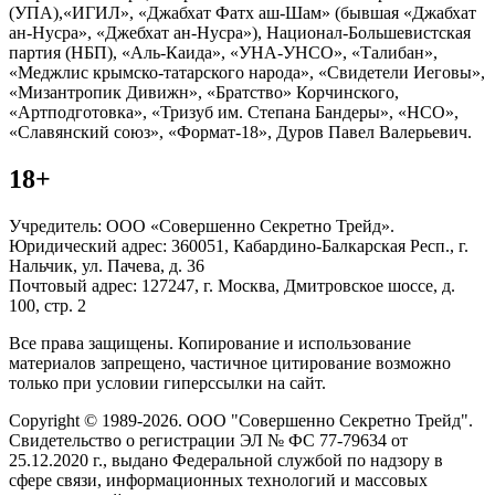
(УПА),«ИГИЛ», «Джабхат Фатх аш-Шам» (бывшая «Джабхат
ан-Нусра», «Джебхат ан-Нусра»), Национал-Большевистская
партия (НБП), «Аль-Каида», «УНА-УНСО», «Талибан»,
«Меджлис крымско-татарского народа», «Свидетели Иеговы»,
«Мизантропик Дивижн», «Братство» Корчинского,
«Артподготовка», «Тризуб им. Степана Бандеры», «НСО»,
«Славянский союз», «Формат-18», Дуров Павел Валерьевич.
18+
Учредитель: ООО «Совершенно Секретно Трейд».
Юридический адрес: 360051, Кабардино-Балкарская Респ., г.
Нальчик, ул. Пачева, д. 36
Почтовый адрес: 127247, г. Москва, Дмитровское шоссе, д.
100, стр. 2
Все права защищены. Копирование и использование
материалов запрещено, частичное цитирование возможно
только при условии гиперссылки на сайт.
Copyright © 1989-2026. ООО "Совершенно Секретно Трейд".
Свидетельство о регистрации ЭЛ № ФС 77-79634 от
25.12.2020 г., выдано Федеральной службой по надзору в
сфере связи, информационных технологий и массовых