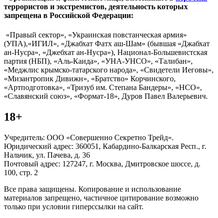
террористов и экстремистов, деятельность которых
запрещена в Российской Федерации:
«Правый сектор», «Украинская повстанческая армия»
(УПА),«ИГИЛ», «Джабхат Фатх аш-Шам» (бывшая «Джабхат
ан-Нусра», «Джебхат ан-Нусра»), Национал-Большевистская
партия (НБП), «Аль-Каида», «УНА-УНСО», «Талибан»,
«Меджлис крымско-татарского народа», «Свидетели Иеговы»,
«Мизантропик Дивижн», «Братство» Корчинского,
«Артподготовка», «Тризуб им. Степана Бандеры», «НСО»,
«Славянский союз», «Формат-18», Дуров Павел Валерьевич.
18+
Учредитель: ООО «Совершенно Секретно Трейд».
Юридический адрес: 360051, Кабардино-Балкарская Респ., г.
Нальчик, ул. Пачева, д. 36
Почтовый адрес: 127247, г. Москва, Дмитровское шоссе, д.
100, стр. 2
Все права защищены. Копирование и использование
материалов запрещено, частичное цитирование возможно
только при условии гиперссылки на сайт.