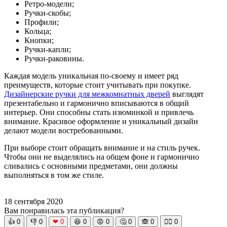
Ретро-модели;
Ручки-скобы;
Профили;
Кольца;
Кнопки;
Ручки-капли;
Ручки-раковины.
Каждая модель уникальная по-своему и имеет ряд
преимуществ, которые стоит учитывать при покупке.
Дизайнерские ручки для межкомнатных дверей
выглядят
презентабельно и гармонично вписываются в общий
интерьер. Они способны стать изюминкой и привлечь
внимание. Красивое оформление и уникальный дизайн
делают модели востребованными.
При выборе стоит обращать внимание и на стиль ручек.
Чтобы они не выделялись на общем фоне и гармонично
сливались с основными предметами, они должны
выполняться в том же стиле.
18 сентября 2020
Вам понравилась эта публикация?
👍
0
👎
0
❤
0
😆
0
😡
0
🤔
0
🙈
0
🧘‍♀️
0