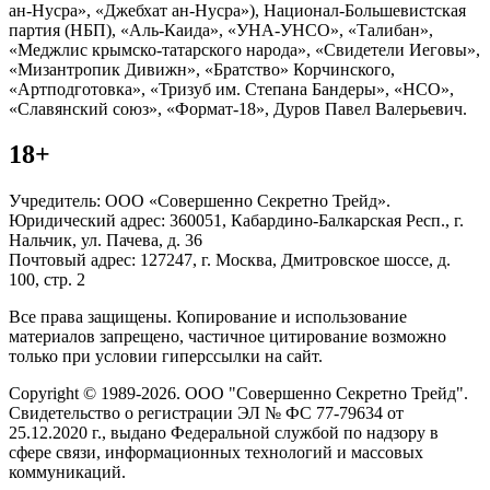
ан-Нусра», «Джебхат ан-Нусра»), Национал-Большевистская
партия (НБП), «Аль-Каида», «УНА-УНСО», «Талибан»,
«Меджлис крымско-татарского народа», «Свидетели Иеговы»,
«Мизантропик Дивижн», «Братство» Корчинского,
«Артподготовка», «Тризуб им. Степана Бандеры», «НСО»,
«Славянский союз», «Формат-18», Дуров Павел Валерьевич.
18+
Учредитель: ООО «Совершенно Секретно Трейд».
Юридический адрес: 360051, Кабардино-Балкарская Респ., г.
Нальчик, ул. Пачева, д. 36
Почтовый адрес: 127247, г. Москва, Дмитровское шоссе, д.
100, стр. 2
Все права защищены. Копирование и использование
материалов запрещено, частичное цитирование возможно
только при условии гиперссылки на сайт.
Copyright © 1989-2026. ООО "Совершенно Секретно Трейд".
Свидетельство о регистрации ЭЛ № ФС 77-79634 от
25.12.2020 г., выдано Федеральной службой по надзору в
сфере связи, информационных технологий и массовых
коммуникаций.