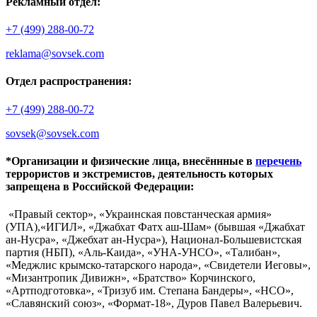
Рекламный отдел:
+7 (499) 288-00-72
reklama@sovsek.com
Отдел распространения:
+7 (499) 288-00-72
sovsek@sovsek.com
*Организации и физические лица, внесённные в
перечень
террористов и экстремистов, деятельность которых
запрещена в Российской Федерации:
«Правый сектор», «Украинская повстанческая армия»
(УПА),«ИГИЛ», «Джабхат Фатх аш-Шам» (бывшая «Джабхат
ан-Нусра», «Джебхат ан-Нусра»), Национал-Большевистская
партия (НБП), «Аль-Каида», «УНА-УНСО», «Талибан»,
«Меджлис крымско-татарского народа», «Свидетели Иеговы»,
«Мизантропик Дивижн», «Братство» Корчинского,
«Артподготовка», «Тризуб им. Степана Бандеры», «НСО»,
«Славянский союз», «Формат-18», Дуров Павел Валерьевич.