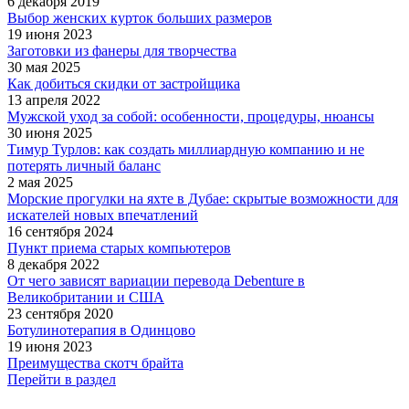
6 декабря 2019
Выбор женских курток больших размеров
19 июня 2023
Заготовки из фанеры для творчества
30 мая 2025
Как добиться скидки от застройщика
13 апреля 2022
Мужской уход за собой: особенности, процедуры, нюансы
30 июня 2025
Тимур Турлов: как создать миллиардную компанию и не
потерять личный баланс
2 мая 2025
Морские прогулки на яхте в Дубае: скрытые возможности для
искателей новых впечатлений
16 сентября 2024
Пункт приема старых компьютеров
8 декабря 2022
От чего зависят вариации перевода Debenture в
Великобритании и США
23 сентября 2020
Ботулинотерапия в Одинцово
19 июня 2023
Преимущества скотч брайта
Перейти в раздел