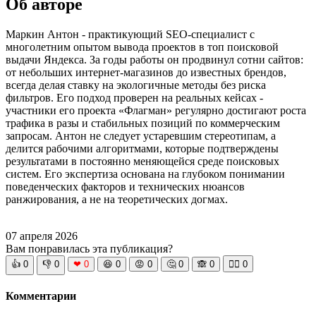
Об авторе
Маркин Антон - практикующий SEO-специалист с
многолетним опытом вывода проектов в топ поисковой
выдачи Яндекса. За годы работы он продвинул сотни сайтов:
от небольших интернет-магазинов до известных брендов,
всегда делая ставку на экологичные методы без риска
фильтров. Его подход проверен на реальных кейсах -
участники его проекта «Флагман» регулярно достигают роста
трафика в разы и стабильных позиций по коммерческим
запросам. Антон не следует устаревшим стереотипам, а
делится рабочими алгоритмами, которые подтверждены
результатами в постоянно меняющейся среде поисковых
систем. Его экспертиза основана на глубоком понимании
поведенческих факторов и технических нюансов
ранжирования, а не на теоретических догмах.
07 апреля 2026
Вам понравилась эта публикация?
👍
0
👎
0
❤
0
😆
0
😡
0
🤔
0
🙈
0
🧘‍♀️
0
Комментарии