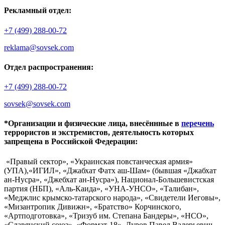
Рекламный отдел:
+7 (499) 288-00-72
reklama@sovsek.com
Отдел распространения:
+7 (499) 288-00-72
sovsek@sovsek.com
*Организации и физические лица, внесённные в
перечень
террористов и экстремистов, деятельность которых
запрещена в Российской Федерации:
«Правый сектор», «Украинская повстанческая армия»
(УПА),«ИГИЛ», «Джабхат Фатх аш-Шам» (бывшая «Джабхат
ан-Нусра», «Джебхат ан-Нусра»), Национал-Большевистская
партия (НБП), «Аль-Каида», «УНА-УНСО», «Талибан»,
«Меджлис крымско-татарского народа», «Свидетели Иеговы»,
«Мизантропик Дивижн», «Братство» Корчинского,
«Артподготовка», «Тризуб им. Степана Бандеры», «НСО»,
«Славянский союз», «Формат-18», Дуров Павел Валерьевич.