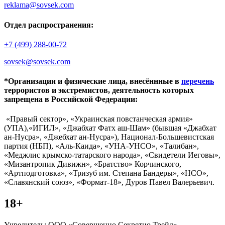
reklama@sovsek.com
Отдел распространения:
+7 (499) 288-00-72
sovsek@sovsek.com
*Организации и физические лица, внесённные в
перечень
террористов и экстремистов, деятельность которых
запрещена в Российской Федерации:
«Правый сектор», «Украинская повстанческая армия»
(УПА),«ИГИЛ», «Джабхат Фатх аш-Шам» (бывшая «Джабхат
ан-Нусра», «Джебхат ан-Нусра»), Национал-Большевистская
партия (НБП), «Аль-Каида», «УНА-УНСО», «Талибан»,
«Меджлис крымско-татарского народа», «Свидетели Иеговы»,
«Мизантропик Дивижн», «Братство» Корчинского,
«Артподготовка», «Тризуб им. Степана Бандеры», «НСО»,
«Славянский союз», «Формат-18», Дуров Павел Валерьевич.
18+
Учредитель: ООО «Совершенно Секретно Трейд».