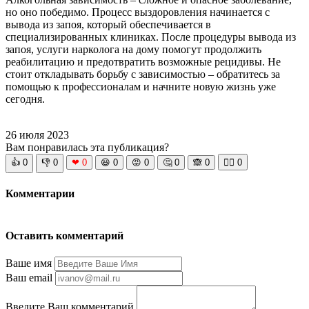
но оно победимо. Процесс выздоровления начинается с
вывода из запоя, который обеспечивается в
специализированных клиниках. После процедуры вывода из
запоя, услуги нарколога на дому помогут продолжить
реабилитацию и предотвратить возможные рецидивы. Не
стоит откладывать борьбу с зависимостью – обратитесь за
помощью к профессионалам и начните новую жизнь уже
сегодня.
26 июля 2023
Вам понравилась эта публикация?
👍
0
👎
0
❤
0
😆
0
😡
0
🤔
0
🙈
0
🧘‍♀️
0
Комментарии
Оставить комментарий
Ваше имя
Ваш email
Введите Ваш комментарий