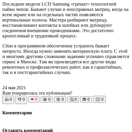
Последние модели LCD Samsung «грешат» технологией
пайки чипов. Бывают случаи и неисправных матриц, когда на
всем экране или на отдельных частях появляются
вертикальные полосы. Мастера разбирают матрицу,
восстанавливают контакты в шлейках или дублируют
соединения внешними проводниками. Это достаточно
кропотливый и трудоемкий процесс.
Сбои в программном обеспечении устранить бывает
непросто. Иногда нужно заменять материнскую плату. С этой
и многими другими сложными задачами успешно справляется
сервис в Минске. Там же производятся все другие виды
ремонтных и профилактических работ, как в гарантийных,
так и в постгарантийных случаях.
24 мая 2021
Вам понравилась эта публикация?
👍
0
👎
0
❤
0
😆
0
😡
0
🤔
0
🙈
0
🧘‍♀️
0
Комментарии
Оставить комментарий