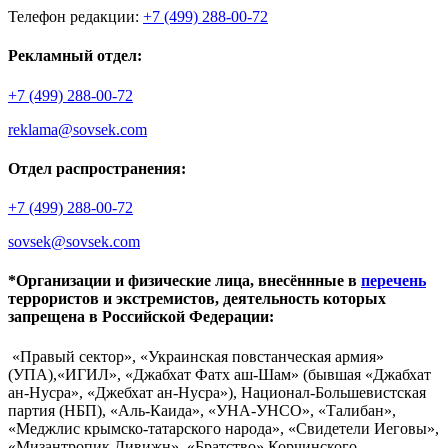
Телефон редакции:
+7 (499) 288-00-72
Рекламный отдел:
+7 (499) 288-00-72
reklama@sovsek.com
Отдел распространения:
+7 (499) 288-00-72
sovsek@sovsek.com
*Организации и физические лица, внесённные в
перечень
террористов и экстремистов, деятельность которых
запрещена в Российской Федерации:
«Правый сектор», «Украинская повстанческая армия»
(УПА),«ИГИЛ», «Джабхат Фатх аш-Шам» (бывшая «Джабхат
ан-Нусра», «Джебхат ан-Нусра»), Национал-Большевистская
партия (НБП), «Аль-Каида», «УНА-УНСО», «Талибан»,
«Меджлис крымско-татарского народа», «Свидетели Иеговы»,
«Мизантропик Дивижн», «Братство» Корчинского,