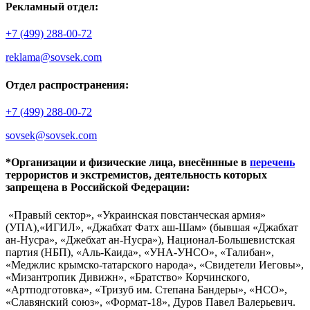
Рекламный отдел:
+7 (499) 288-00-72
reklama@sovsek.com
Отдел распространения:
+7 (499) 288-00-72
sovsek@sovsek.com
*Организации и физические лица, внесённные в
перечень
террористов и экстремистов, деятельность которых
запрещена в Российской Федерации:
«Правый сектор», «Украинская повстанческая армия»
(УПА),«ИГИЛ», «Джабхат Фатх аш-Шам» (бывшая «Джабхат
ан-Нусра», «Джебхат ан-Нусра»), Национал-Большевистская
партия (НБП), «Аль-Каида», «УНА-УНСО», «Талибан»,
«Меджлис крымско-татарского народа», «Свидетели Иеговы»,
«Мизантропик Дивижн», «Братство» Корчинского,
«Артподготовка», «Тризуб им. Степана Бандеры», «НСО»,
«Славянский союз», «Формат-18», Дуров Павел Валерьевич.