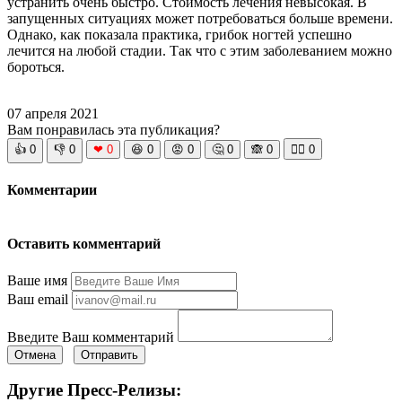
устранить очень быстро. Стоимость лечения невысокая. В
запущенных ситуациях может потребоваться больше времени.
Однако, как показала практика, грибок ногтей успешно
лечится на любой стадии. Так что с этим заболеванием можно
бороться.
07 апреля 2021
Вам понравилась эта публикация?
👍
0
👎
0
❤
0
😆
0
😡
0
🤔
0
🙈
0
🧘‍♀️
0
Комментарии
Оставить комментарий
Ваше имя
Ваш email
Введите Ваш комментарий
Отмена
Отправить
Другие Пресс-Релизы: