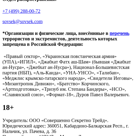
+7 (499) 288-00-72
sovsek@sovsek.com
*Организации и физические лица, внесённные в
перечень
террористов и экстремистов, деятельность которых
запрещена в Российской Федерации:
«Правый сектор», «Украинская повстанческая армия»
(УПА),«ИГИЛ», «Джабхат Фатх аш-Шам» (бывшая «Джабхат
ан-Нусра», «Джебхат ан-Нусра»), Национал-Большевистская
партия (НБП), «Аль-Каида», «УНА-УНСО», «Талибан»,
«Меджлис крымско-татарского народа», «Свидетели Иеговы»,
«Мизантропик Дивижн», «Братство» Корчинского,
«Артподготовка», «Тризуб им. Степана Бандеры», «НСО»,
«Славянский союз», «Формат-18», Дуров Павел Валерьевич.
18+
Учредитель: ООО «Совершенно Секретно Трейд».
Юридический адрес: 360051, Кабардино-Балкарская Респ., г.
Нальчик, ул. Пачева, д. 36