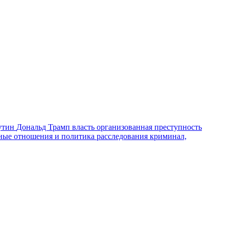
утин
Дональд Трамп
власть
организованная преступность
ные отношения и политика
расследования
криминал,