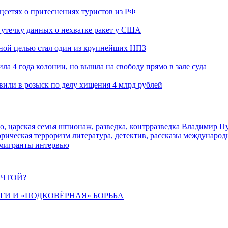
оцсетях о притеснениях туристов из РФ
утечку данных о нехватке ракет у США
ьной целью стал один из крупнейших НПЗ
ла 4 года колонии, но вышла на свободу прямо в зале суда
вили в розыск по делу хищения 4 млрд рублей
о, царская семья
шпионаж, разведка, контрразведка
Владимир П
торическая
терроризм
литература, детектив, рассказы
международ
 мигранты
интервью
ЕЧТОЙ?
ИГИ И «ПОДКОВЁРНАЯ» БОРЬБА