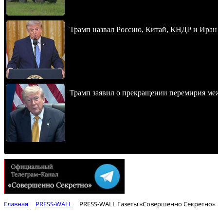
Трамп назвал Россию, Китай, КНДР и Иран
Трамп заявил о прекращении перемирия м
Главная
PRESS-WALL
PRESS-WALL Газеты «Совершенно Секретно»