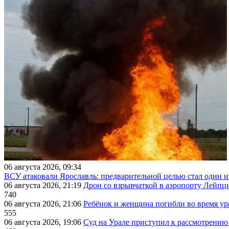
06 августа 2026, 09:34
ВСУ атаковали Ярославль: предварительной целью стал один
06 августа 2026, 21:19
Дрон со взрывчаткой в аэропорту Лейпци
740
06 августа 2026, 21:06
Ребёнок и женщина погибли во время ур
555
06 августа 2026, 19:06
Суд на Урале приступил к рассмотрени