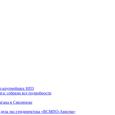
 из крупнейших НПЗ
га: собрали все подробности
агана в Смоленске
ю дела экс-гендиректора «ВСМПО-Ависма»