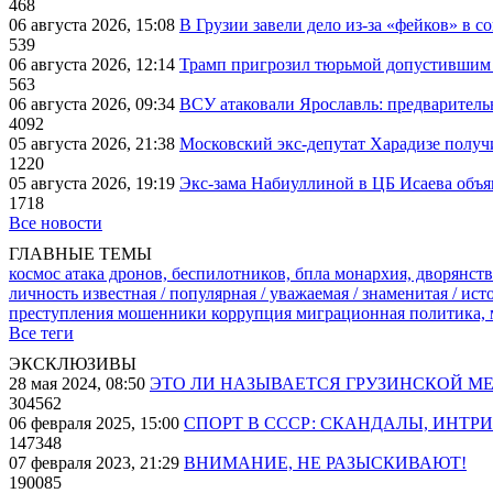
468
06 августа 2026, 15:08
В Грузии завели дело из-за «фейков» в с
539
06 августа 2026, 12:14
Трамп пригрозил тюрьмой допустившим 
563
06 августа 2026, 09:34
ВСУ атаковали Ярославль: предварител
4092
05 августа 2026, 21:38
Московский экс-депутат Харадизе получи
1220
05 августа 2026, 19:19
Экс-зама Набиуллиной в ЦБ Исаева объя
1718
Все новости
ГЛАВНЫЕ ТЕМЫ
космос
атака дронов, беспилотников, бпла
монархия, дворянств
личность известная / популярная / уважаемая / знаменитая / ис
преступления
мошенники
коррупция
миграционная политика,
Все теги
ЭКСКЛЮЗИВЫ
28 мая 2024, 08:50
ЭТО ЛИ НАЗЫВАЕТСЯ ГРУЗИНСКОЙ М
304562
06 февраля 2025, 15:00
СПОРТ В СССР: СКАНДАЛЫ, ИНТР
147348
07 февраля 2023, 21:29
ВНИМАНИЕ, НЕ РАЗЫСКИВАЮТ!
190085