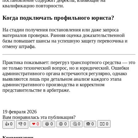
постановление содержит дефекты, влияющие на
квалификацию повторности.
Когда подключать профильного юриста?
На стадии получения постановления или даже запроса
материалов проверки. Ранняя оценка доказательственной
базы повышает шансы на успешную защиту перевозчика и
отмену штрафа.
Практика показывает: перегруз транспортного средства — это
не только технический вопрос, но и юридический. Ошибки
административного органа встречаются регулярно, однако
выявляются лишь при детальном анализе каждого этапа
административного производства и корректном
представительстве в арбитраже.
19 февраля 2026
Вам понравилась эта публикация?
👍
0
👎
0
❤
0
😆
0
😡
0
🤔
0
🙈
0
🧘‍♀️
0
Комментарии