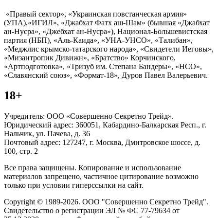
«Правый сектор», «Украинская повстанческая армия»
(УПА),«ИГИЛ», «Джабхат Фатх аш-Шам» (бывшая «Джабхат
ан-Нусра», «Джебхат ан-Нусра»), Национал-Большевистская
партия (НБП), «Аль-Каида», «УНА-УНСО», «Талибан»,
«Меджлис крымско-татарского народа», «Свидетели Иеговы»,
«Мизантропик Дивижн», «Братство» Корчинского,
«Артподготовка», «Тризуб им. Степана Бандеры», «НСО»,
«Славянский союз», «Формат-18», Дуров Павел Валерьевич.
18+
Учредитель: ООО «Совершенно Секретно Трейд».
Юридический адрес: 360051, Кабардино-Балкарская Респ., г.
Нальчик, ул. Пачева, д. 36
Почтовый адрес: 127247, г. Москва, Дмитровское шоссе, д.
100, стр. 2
Все права защищены. Копирование и использование
материалов запрещено, частичное цитирование возможно
только при условии гиперссылки на сайт.
Copyright © 1989-2026. ООО "Совершенно Секретно Трейд".
Свидетельство о регистрации ЭЛ № ФС 77-79634 от