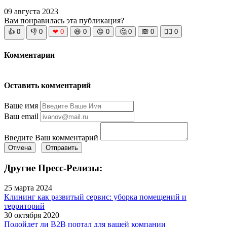
09 августа 2023
Вам понравилась эта публикация?
👍
0
👎
0
❤
0
😆
0
😡
0
🤔
0
🙈
0
🧘‍♀️
0
Комментарии
Оставить комментарий
Ваше имя
Ваш email
Введите Ваш комментарий
Отмена
Отправить
Другие Пресс-Релизы:
25 марта 2024
Клининг как развитый сервис: уборка помещений и
территорий
30 октября 2020
Подойдет ли B2B портал для вашей компании