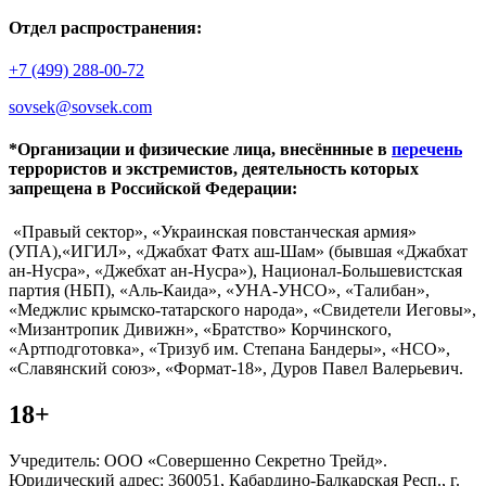
Отдел распространения:
+7 (499) 288-00-72
sovsek@sovsek.com
*Организации и физические лица, внесённные в
перечень
террористов и экстремистов, деятельность которых
запрещена в Российской Федерации:
«Правый сектор», «Украинская повстанческая армия»
(УПА),«ИГИЛ», «Джабхат Фатх аш-Шам» (бывшая «Джабхат
ан-Нусра», «Джебхат ан-Нусра»), Национал-Большевистская
партия (НБП), «Аль-Каида», «УНА-УНСО», «Талибан»,
«Меджлис крымско-татарского народа», «Свидетели Иеговы»,
«Мизантропик Дивижн», «Братство» Корчинского,
«Артподготовка», «Тризуб им. Степана Бандеры», «НСО»,
«Славянский союз», «Формат-18», Дуров Павел Валерьевич.
18+
Учредитель: ООО «Совершенно Секретно Трейд».
Юридический адрес: 360051, Кабардино-Балкарская Респ., г.