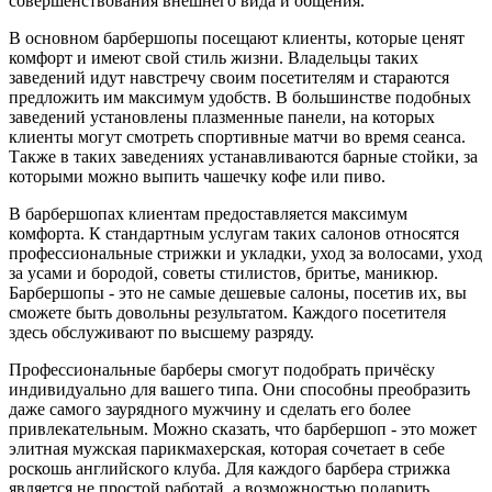
совершенствования внешнего вида и общения.
В основном барбершопы посещают клиенты, которые ценят
комфорт и имеют свой стиль жизни. Владельцы таких
заведений идут навстречу своим посетителям и стараются
предложить им максимум удобств. В большинстве подобных
заведений установлены плазменные панели, на которых
клиенты могут смотреть спортивные матчи во время сеанса.
Также в таких заведениях устанавливаются барные стойки, за
которыми можно выпить чашечку кофе или пиво.
В барбершопах клиентам предоставляется максимум
комфорта. К стандартным услугам таких салонов относятся
профессиональные стрижки и укладки, уход за волосами, уход
за усами и бородой, советы стилистов, бритье, маникюр.
Барбершопы - это не самые дешевые салоны, посетив их, вы
сможете быть довольны результатом. Каждого посетителя
здесь обслуживают по высшему разряду.
Профессиональные барберы смогут подобрать причёску
индивидуально для вашего типа. Они способны преобразить
даже самого заурядного мужчину и сделать его более
привлекательным. Можно сказать, что барбершоп - это может
элитная мужская парикмахерская, которая сочетает в себе
роскошь английского клуба. Для каждого барбера стрижка
является не простой работай, а возможностью подарить