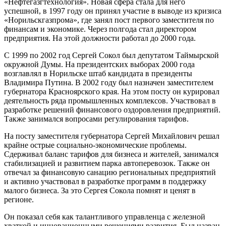
«Нефтегазгтехнология». Новая сфера стала для него
успешной, в 1997 году он принял участие в выводе из кризиса
«Норильскгазпрома», где занял пост первого заместителя по
финансам и экономике. Через полгода стал директором
предприятия. На этой должности работал до 2000 года.
С 1999 по 2002 год Сергей Сокол был депутатом Таймырской
окружной Думы. На президентских выборах 2000 года
возглавлял в Норильске штаб кандидата в президенты
Владимира Путина. В 2002 году был назначен заместителем
губернатора Красноярского края. На этом посту он курировал
деятельность ряда промышленных комплексов. Участвовал в
разработке решений финансового оздоровления предприятий.
Также занимался вопросами регулирования тарифов.
На посту заместителя губернатора Сергей Михайлович решал
крайне острые социально-экономические проблемы.
Сдерживал баланс тарифов для бизнеса и жителей, занимался
стабилизацией и развитием парка автоперевозок. Также он
отвечал за финансовую санацию региональных предприятий
и активно участвовал в разработке программ в поддержку
малого бизнеса. За это Сергея Сокола помнят и ценят в
регионе.
Он показал себя как талантливого управленца с железной
хваткой и инновационными решениями развития. Был назван