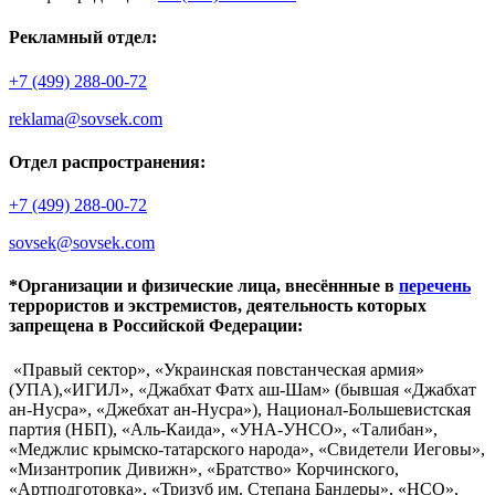
Рекламный отдел:
+7 (499) 288-00-72
reklama@sovsek.com
Отдел распространения:
+7 (499) 288-00-72
sovsek@sovsek.com
*Организации и физические лица, внесённные в
перечень
террористов и экстремистов, деятельность которых
запрещена в Российской Федерации:
«Правый сектор», «Украинская повстанческая армия»
(УПА),«ИГИЛ», «Джабхат Фатх аш-Шам» (бывшая «Джабхат
ан-Нусра», «Джебхат ан-Нусра»), Национал-Большевистская
партия (НБП), «Аль-Каида», «УНА-УНСО», «Талибан»,
«Меджлис крымско-татарского народа», «Свидетели Иеговы»,
«Мизантропик Дивижн», «Братство» Корчинского,
«Артподготовка», «Тризуб им. Степана Бандеры», «НСО»,