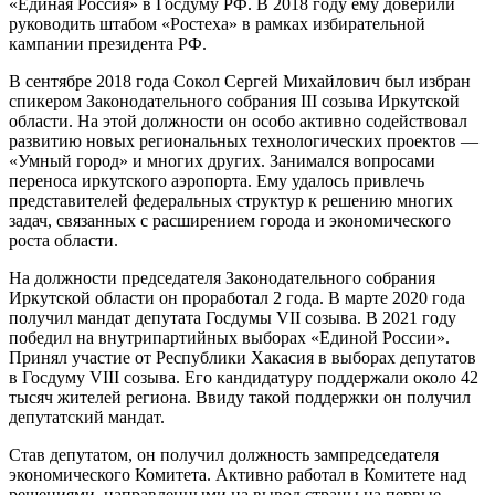
«Единая Россия» в Госдуму РФ. В 2018 году ему доверили
руководить штабом «Ростеха» в рамках избирательной
кампании президента РФ.
В сентябре 2018 года Сокол Сергей Михайлович был избран
спикером Законодательного собрания III созыва Иркутской
области. На этой должности он особо активно содействовал
развитию новых региональных технологических проектов —
«Умный город» и многих других. Занимался вопросами
переноса иркутского аэропорта. Ему удалось привлечь
представителей федеральных структур к решению многих
задач, связанных с расширением города и экономического
роста области.
На должности председателя Законодательного собрания
Иркутской области он проработал 2 года. В марте 2020 года
получил мандат депутата Госдумы VII созыва. В 2021 году
победил на внутрипартийных выборах «Единой России».
Принял участие от Республики Хакасия в выборах депутатов
в Госдуму VIII созыва. Его кандидатуру поддержали около 42
тысяч жителей региона. Ввиду такой поддержки он получил
депутатский мандат.
Став депутатом, он получил должность зампредседателя
экономического Комитета. Активно работал в Комитете над
решениями, направленными на вывод страны на первые