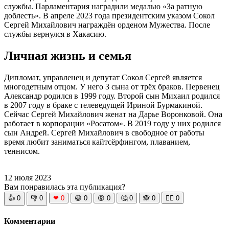
службы. Парламентария наградили медалью «За ратную
доблесть». В апреле 2023 года президентским указом Сокол
Сергей Михайлович награждён орденом Мужества. После
службы вернулся в Хакасию.
Личная жизнь и семья
Дипломат, управленец и депутат Сокол Сергей является
многодетным отцом. У него 3 сына от трёх браков. Первенец
Александр родился в 1999 году. Второй сын Михаил родился
в 2007 году в браке с телеведущей Ириной Бурмакиной.
Сейчас Сергей Михайлович женат на Дарье Воронковой. Она
работает в корпорации «Росатом». В 2019 году у них родился
сын Андрей. Сергей Михайлович в свободное от работы
время любит заниматься кайтсёрфингом, плаванием,
теннисом.
12 июля 2023
Вам понравилась эта публикация?
👍
0
👎
0
❤
0
😆
0
😡
0
🤔
0
🙈
0
🧘‍♀️
0
Комментарии