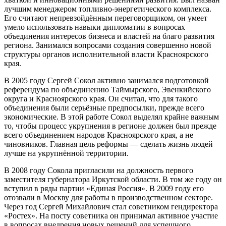
лучшим менеджером топливно-энергетического комплекса.
Его считают непревзойдённым переговорщиком, он умеет
умело использовать навыки дипломатии в вопросах
объединения интересов бизнеса и властей на благо развития
региона. Занимался вопросами создания совершенно новой
структуры органов исполнительной власти Красноярского
края.
В 2005 году Сергей Сокол активно занимался подготовкой
референдума по объединению Таймырского, Эвенкийского
округа и Красноярского края. Он считал, что для такого
объединения были серьёзные предпосылки, прежде всего
экономические. В этой работе Сокол выделял крайне важным
то, чтобы процесс укрупнения в регионе должен был прежде
всего объединением народов Красноярского края, а не
чиновников. Главная цель реформы — сделать жизнь людей
лучше на укрупнённой территории.
В 2008 году Сокола пригласили на должность первого
заместителя губернатора Иркутской области. В том же году он
вступил в ряды партии «Единая Россия». В 2009 году его
отозвали в Москву для работы в производственном секторе.
Через год Сергей Михайлович стал советником гендиректора
«Ростех». На посту советника он принимал активное участие
в вопросах внедрения новых решений для успешного