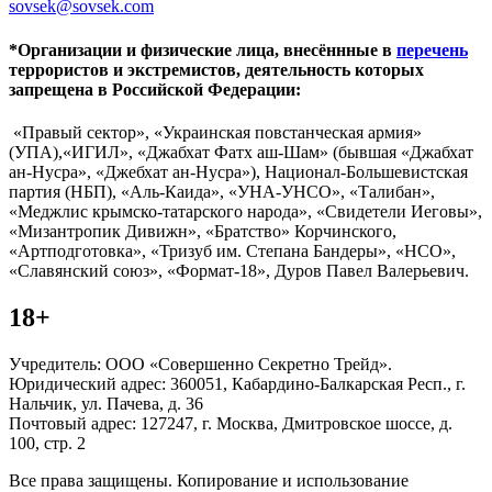
sovsek@sovsek.com
*Организации и физические лица, внесённные в
перечень
террористов и экстремистов, деятельность которых
запрещена в Российской Федерации:
«Правый сектор», «Украинская повстанческая армия»
(УПА),«ИГИЛ», «Джабхат Фатх аш-Шам» (бывшая «Джабхат
ан-Нусра», «Джебхат ан-Нусра»), Национал-Большевистская
партия (НБП), «Аль-Каида», «УНА-УНСО», «Талибан»,
«Меджлис крымско-татарского народа», «Свидетели Иеговы»,
«Мизантропик Дивижн», «Братство» Корчинского,
«Артподготовка», «Тризуб им. Степана Бандеры», «НСО»,
«Славянский союз», «Формат-18», Дуров Павел Валерьевич.
18+
Учредитель: ООО «Совершенно Секретно Трейд».
Юридический адрес: 360051, Кабардино-Балкарская Респ., г.
Нальчик, ул. Пачева, д. 36
Почтовый адрес: 127247, г. Москва, Дмитровское шоссе, д.
100, стр. 2
Все права защищены. Копирование и использование