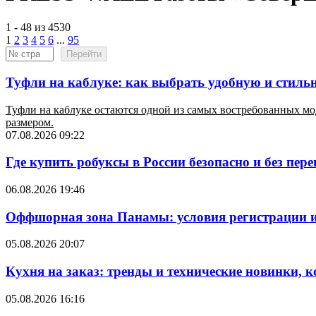
1 - 48 из 4530
1
2
3
4
5
6
...
95
Перейти
Туфли на каблуке: как выбрать удобную и стиль
Туфли на каблуке остаются одной из самых востребованных мод
размером.
07.08.2026 09:22
Где купить робуксы в России безопасно и без пер
06.08.2026 19:46
Оффшорная зона Панамы: условия регистрации и
05.08.2026 20:07
Кухня на заказ: тренды и технические новинки, 
05.08.2026 16:16