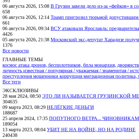
595
06 августа 2026, 15:08
В Грузии завели дело из-за «фейков» в с
658
06 августа 2026, 12:14
Трамп пригрозил тюрьмой допустившим 
661
06 августа 2026, 09:34
ВСУ атаковали Ярославль: предварител
4426
05 августа 2026, 21:38
Московский экс-депутат Харадизе получи
1376
Все новости
ГЛАВНЫЕ ТЕМЫ
космос
атака дронов, беспилотников, бпла
монархия, дворянств
личность известная / популярная / уважаемая / знаменитая / ис
преступления
мошенники
коррупция
миграционная политика,
Все теги
ЭКСКЛЮЗИВЫ
28 мая 2024, 08:50
ЭТО ЛИ НАЗЫВАЕТСЯ ГРУЗИНСКОЙ М
304635
09 марта 2023, 08:29
НЕЛЁГКИЕ ДЕНЬГИ
188687
25 апреля 2024, 17:35
ПОПУТНОГО ВЕТРА... ЧИНОВНИКАМ
189054
13 марта 2023, 08:04
УБИТ НЕ НА ВОЙНЕ, НО НА РОДИНЕ
240438