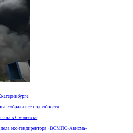
 Екатеринбурге
га: собрали все подробности
агана в Смоленске
ю дела экс-гендиректора «ВСМПО-Ависма»