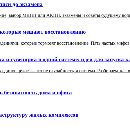
аписи до экзамена
дение, выбор МКПП или АКПП, экзамены и советы будущему вод
 которые мешают восстановлению
ениями, которые тормозят восстановление. Пять частых мифов и
а и сувенирка в одной системе: идеи для запуска 
к единое целое — это не случайность, а система. Разбираем, как
 безопасность дома и офиса
структуру жилых комплексов