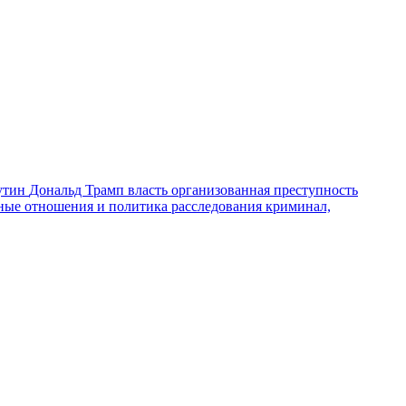
утин
Дональд Трамп
власть
организованная преступность
ные отношения и политика
расследования
криминал,