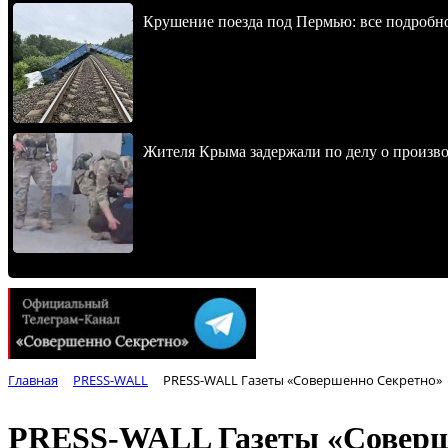
Крушение поезда под Пермью: все подробн
Жителя Крыма задержали по делу о произв
Главная
PRESS-WALL
PRESS-WALL Газеты «Совершенно Секретно»
PRESS-WALL Газеты «Соверш