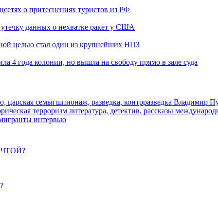
оцсетях о притеснениях туристов из РФ
утечку данных о нехватке ракет у США
ьной целью стал один из крупнейших НПЗ
ла 4 года колонии, но вышла на свободу прямо в зале суда
о, царская семья
шпионаж, разведка, контрразведка
Владимир П
торическая
терроризм
литература, детектив, рассказы
международ
 мигранты
интервью
ЕЧТОЙ?
?