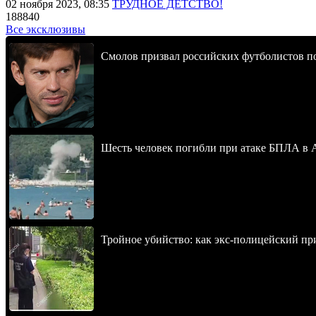
02 ноября 2023, 08:35
ТРУДНОЕ ДЕТСТВО!
188840
Все эксклюзивы
Смолов призвал российских футболистов п
Шесть человек погибли при атаке БПЛА в 
Тройное убийство: как экс-полицейский пр