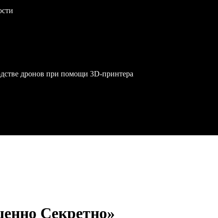
ости
одстве дронов при помощи 3D‑принтера
енно Секретно»