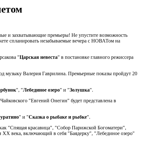
летом
бные и захватывающие премьеры! Не упустите возможность
ожете спланировать незабываемые вечера с НОВАТом на
рсакова "
Царская невеста
" в постановке главного режиссера
од музыку Валерия Гаврилина. Премьерные показы пройдут 20
орбунок
", "
Лебединое озеро
" и "
Золушка
".
Чайковского "Евгений Онегин" будет представлена в
уратино
" и "
Сказка о рыбаке и рыбке
".
как "Спящая красавица", "Собор Парижской Богоматери",
 XX века, включающий в себя "Баядерку", "Лебединое озеро"