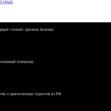
СТАРЫЕ
первый «тихий» признак болезни
упленный телевизор
сетях о притеснениях туристов из РФ