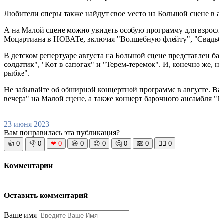
Любители оперы также найдут свое место на Большой сцене в а
А на Малой сцене можно увидеть особую программу для взросло
Моцартиана в НОВАТе, включая "Волшебную флейту", "Свадьб
В детском репертуаре августа на Большой сцене представлен ба
солдатик", "Кот в сапогах" и "Терем-теремок". И, конечно же
рыбке".
Не забывайте об обширной концертной программе в августе. Ва
вечера" на Малой сцене, а также концерт барочного ансамбля "
23 июня 2023
Вам понравилась эта публикация?
👍
0
👎
0
❤
0
😆
0
😡
0
🤔
0
🙈
0
🧘‍♀️
0
Комментарии
Оставить комментарий
Ваше имя