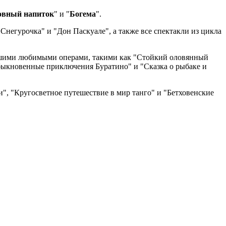
вный напиток
" и "
Богема
".
негурочка" и "Дон Паскуале", а также все спектакли из цикла
вашими любимыми операми, такими как "Стойкий оловянный
еобыкновенные приключения Буратино" и "Сказка о рыбаке и
", "Кругосветное путешествие в мир танго" и "Бетховенские