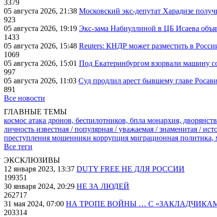
3379
05 августа 2026, 21:38
Московский экс-депутат Харадизе получи
923
05 августа 2026, 19:19
Экс-зама Набиуллиной в ЦБ Исаева объя
1433
05 августа 2026, 15:48
Reuters: КНДР может разместить в Росси
1069
05 августа 2026, 15:01
Под Екатеринбургом взорвали машину со
997
05 августа 2026, 11:03
Суд продлил арест бывшему главе Росав
891
Все новости
ГЛАВНЫЕ ТЕМЫ
космос
атака дронов, беспилотников, бпла
монархия, дворянств
личность известная / популярная / уважаемая / знаменитая / ис
преступления
мошенники
коррупция
миграционная политика,
Все теги
ЭКСКЛЮЗИВЫ
12 января 2023, 13:37
DUTY FREE НЕ ДЛЯ РОССИИ
199351
30 января 2024, 20:29
НЕ ЗА ЛЮДЕЙ
262717
31 мая 2024, 07:00
НА ТРОПЕ ВОЙНЫ … С «ЗАКЛАДЧИКА
203314