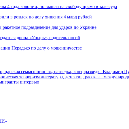
ла 4 года колонии, но вышла на свободу прямо в зале суда
вили в розыск по делу хищения 4 млрд рублей
и ракетное подразделение для ударов по Украине
здателя дрона «Упырь», водитель погиб
иации Нерадько по делу о мошенничестве
о, царская семья
шпионаж, разведка, контрразведка
Владимир П
торическая
терроризм
литература, детектив, рассказы
международ
 мигранты
интервью
МИ»