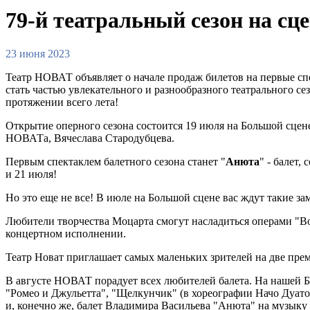
79-й театральный сезон на с
23 июня 2023
Театр НОВАТ объявляет о начале продаж билетов на первые сп
стать частью увлекательного и разнообразного театрального се
протяжении всего лета!
Открытие оперного сезона состоится 19 июля на Большой сцен
НОВАТа, Вячеслава Стародубцева.
Первым спектаклем балетного сезона станет "
Анюта
" - балет
и 21 июля!
Но это еще не все! В июле на Большой сцене вас ждут такие за
Любители творчества Моцарта смогут насладиться операми "Во
концертном исполнении.
Театр Новат приглашает самых маленьких зрителей на две пре
В августе НОВАТ порадует всех любителей балета. На нашей Б
"Ромео и Джульетта", "Щелкунчик" (в хореографии Начо Дуато
и, конечно же, балет Владимира Васильева "Анюта" на музыку