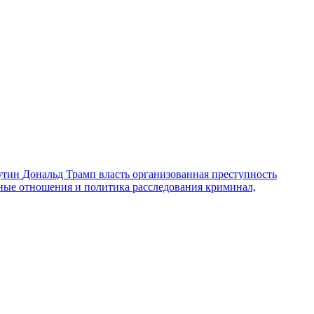
утин
Дональд Трамп
власть
организованная преступность
ные отношения и политика
расследования
криминал,