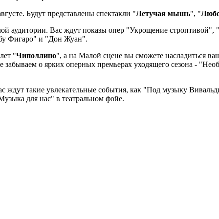
вгусте. Будут представлены спектакли "
Летучая мышь
", "
Любо
й аудитории. Вас ждут показы опер "Укрощение строптивой", "С
у Фигаро" и "Дон Жуан".
лет "
Чиполлино
", а на Малой сцене вы сможете насладиться 
, не забываем о ярких оперных премьерах уходящего сезона - "Н
с ждут такие увлекательные события, как "Под музыку Вивальди
Музыка для нас" в театральном фойе.