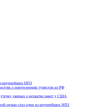
 из крупнейших НПЗ
оцсетях о притеснениях туристов из РФ
утечку данных о нехватке ракет у США
ьной целью стал один из крупнейших НПЗ