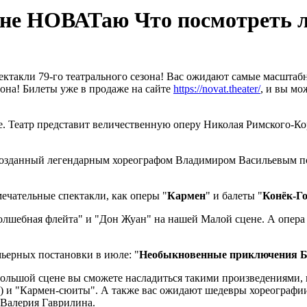
цене НОВАТаю Что посмотреть 
ектакли 79-го театрального сезона! Вас ожидают самые масшта
зона! Билеты уже в продаже на сайте
https://novat.theater/
, и вы м
е. Театр представит величественную оперу Николая Римского-Ко
, созданный легендарным хореографом Владимиром Васильевым п
мечательные спектакли, как оперы "
Кармен
" и балеты "
Конёк-Г
лшебная флейта" и "Дон Жуан" на нашей Малой сцене. А опера 
мьерных постановки в июле: "
Необыкновенные приключения Б
ольшой сцене вы сможете насладиться такими произведениями, 
) и "Кармен-сюиты". А также вас ожидают шедевры хореографии
 Валерия Гаврилина.