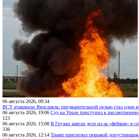
06 августа 2026, 09:34
ВСУ атаковали Ярославль: предварительной целью стал один
06 августа 2026, 19:06
Суд на Урале приступил к рассмотрени
123
06 августа 2026, 15:08
В Грузии завели дело из-за «фейков» в с
336
06 августа 2026, 12:14
Трамп пригрозил тюрьмой допустившим 