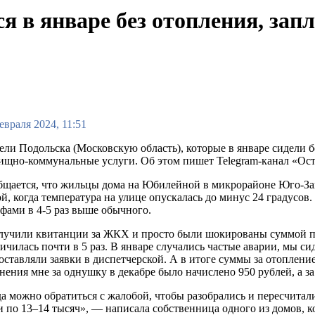
 в январе без отопления, запл
евраля 2024, 11:51
ли Подольска (Московскую область), которые в январе сидели бе
щно-коммунальные услуги. Об этом пишет Telegram-канал «Ос
щается, что жильцы дома на Юбилейной в микрорайоне Юго-Запа
й, когда температура на улице опускалась до минус 24 градусов.
фами в 4-5 раз выше обычного.
учили квитанции за ЖКХ и просто были шокированы суммой по
ичилась почти в 5 раз. В январе случались частые аварии, мы с
ставляли заявки в диспетчерской. А в итоге суммы за отоплен
нения мне за однушку в декабре было начислено 950 рублей, а з
а можно обратиться с жалобой, чтобы разобрались и пересчитал
 по 13–14 тысяч», — написала собственница одного из домов, 