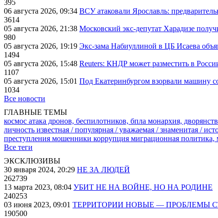
395
06 августа 2026, 09:34
ВСУ атаковали Ярославль: предварител
3614
05 августа 2026, 21:38
Московский экс-депутат Харадизе получи
980
05 августа 2026, 19:19
Экс-зама Набиуллиной в ЦБ Исаева объя
1494
05 августа 2026, 15:48
Reuters: КНДР может разместить в Росси
1107
05 августа 2026, 15:01
Под Екатеринбургом взорвали машину со
1034
Все новости
ГЛАВНЫЕ ТЕМЫ
космос
атака дронов, беспилотников, бпла
монархия, дворянств
личность известная / популярная / уважаемая / знаменитая / ис
преступления
мошенники
коррупция
миграционная политика,
Все теги
ЭКСКЛЮЗИВЫ
30 января 2024, 20:29
НЕ ЗА ЛЮДЕЙ
262739
13 марта 2023, 08:04
УБИТ НЕ НА ВОЙНЕ, НО НА РОДИНЕ
240253
03 июня 2023, 09:01
ТЕРРИТОРИИ НОВЫЕ — ПРОБЛЕМЫ 
190500