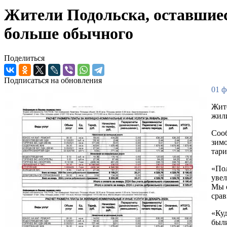
Жители Подольска, оставшиеся
больше обычного
Поделиться
Подписаться на обновления
01 ф
Жите
жили
Сооб
зимо
тари
«Пол
увел
Мы о
срав
«Куд
были