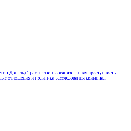
утин
Дональд Трамп
власть
организованная преступность
ные отношения и политика
расследования
криминал,