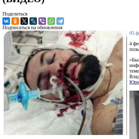
Поделиться
Подписаться на обновления
05 ф
4 ф
позы
«Был
инфо
теме
Влад
Юри