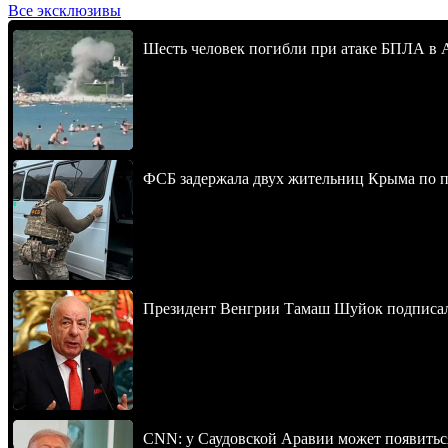
Все эксклюзивы
Шесть человек погибли при атаке БПЛА в 
ФСБ задержала двух жительниц Крыма по п
Президент Венгрии Тамаш Шуйок подписал
CNN: у Саудовской Аравии может появитьс