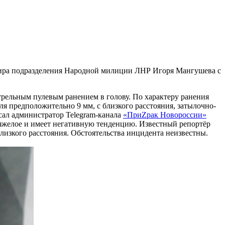
дира подразделения Народной милиции ЛНР Игоря Мангушева с
трельным пулевым ранением в голову. По характеру ранения
ля предположительно 9 мм, с близкого расстояния, затылочно-
исал администратор Telegram-канала
«ПриZрак Новороссии»
тяжелое и имеет негативную тенденцию. Известный репортёр
изкого расстояния. Обстоятельства инцидента неизвестны.