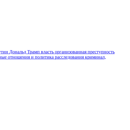
утин
Дональд Трамп
власть
организованная преступность
ные отношения и политика
расследования
криминал,