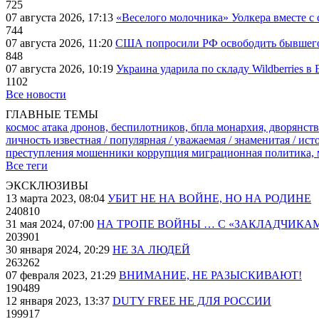
725
07 августа 2026, 17:13
«Веселого молочника» Уолкера вместе с 
744
07 августа 2026, 11:20
США попросили РФ освободить бывшего 
848
07 августа 2026, 10:19
Украина ударила по складу Wildberries в
1102
Все новости
ГЛАВНЫЕ ТЕМЫ
космос
атака дронов, беспилотников, бпла
монархия, дворянств
личность известная / популярная / уважаемая / знаменитая / ис
преступления
мошенники
коррупция
миграционная политика,
Все теги
ЭКСКЛЮЗИВЫ
13 марта 2023, 08:04
УБИТ НЕ НА ВОЙНЕ, НО НА РОДИНЕ
240810
31 мая 2024, 07:00
НА ТРОПЕ ВОЙНЫ … С «ЗАКЛАДЧИКА
203901
30 января 2024, 20:29
НЕ ЗА ЛЮДЕЙ
263262
07 февраля 2023, 21:29
ВНИМАНИЕ, НЕ РАЗЫСКИВАЮТ!
190489
12 января 2023, 13:37
DUTY FREE НЕ ДЛЯ РОССИИ
199917