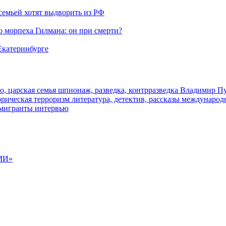
семьей хотят выдворить из РФ
морпеха Гилмана: он при смерти?
 Екатеринбурге
о, царская семья
шпионаж, разведка, контрразведка
Владимир П
торическая
терроризм
литература, детектив, рассказы
международ
 мигранты
интервью
МИ»