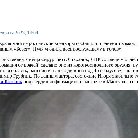
евраля 2023, 14:04
евраля многие российские военкоры сообщили о ранении коман
вным «Берег». Пуля угодила военнослужащему в голову.
 доставлен в нейрохирургию г. Стаханов, ЛНР со слепым огнес
рмация от врачей: сделано оно из короткоствольного оружия, пу
нная область, раневой канал сзади вниз под 45 градусов», - нап
имир Грубник. По данным автора, состояние Игоря стабильно 
й Котенок
подтвердил информацию о выстреле в Мангушева с бл