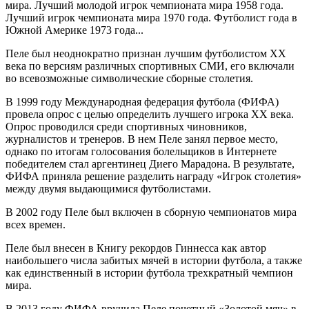
мира. Лучший молодой игрок чемпионата мира 1958 года.
Лучший игрок чемпионата мира 1970 года. Футболист года в
Южной Америке 1973 года...
Пеле был неоднократно признан лучшим футболистом ХХ
века по версиям различных спортивных СМИ, его включали
во всевозможные символические сборные столетия.
В 1999 году Международная федерация футбола (ФИФА)
провела опрос с целью определить лучшего игрока ХХ века.
Опрос проводился среди спортивных чиновников,
журналистов и тренеров. В нем Пеле занял первое место,
однако по итогам голосования болельщиков в Интернете
победителем стал аргентинец Диего Марадона. В результате,
ФИФА приняла решение разделить награду «Игрок столетия»
между двумя выдающимися футболистами.
В 2002 году Пеле был включен в сборную чемпионатов мира
всех времен.
Пеле был внесен в Книгу рекордов Гиннесса как автор
наибольшего числа забитых мячей в истории футбола, а также
как единственный в истории футбола трехкратный чемпион
мира.
В 2013 году ФИФА вручила Пеле почетный «Золотой мяч» в