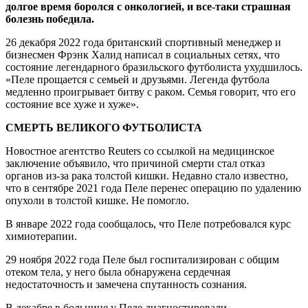
долгое время боролся с онкологией, и все-таки страшная
болезнь победила.
26 декабря 2022 года британский спортивный менеджер и
бизнесмен Фрэнк Халид написал в социальных сетях, что
состояние легендарного бразильского футболиста ухудшилось.
«Пеле прощается с семьей и друзьями. Легенда футбола
медленно проигрывает битву с раком. Семья говорит, что его
состояние все хуже и хуже».
СМЕРТЬ ВЕЛИКОГО ФУТБОЛИСТА
Новостное агентство Reuters со ссылкой на медицинское
заключение объявило, что причиной смерти стал отказ
органов из-за рака толстой кишки. Недавно стало известно,
что в сентябре 2021 года Пеле перенес операцию по удалению
опухоли в толстой кишке. Не помогло.
В январе 2022 года сообщалось, что Пеле потребовался курс
химиотерапии.
29 ноября 2022 года Пеле был госпитализирован с общим
отеком тела, у него была обнаружена сердечная
недостаточность и замечена спутанность сознания.
В декабре в больнице у Пеле диагностировали