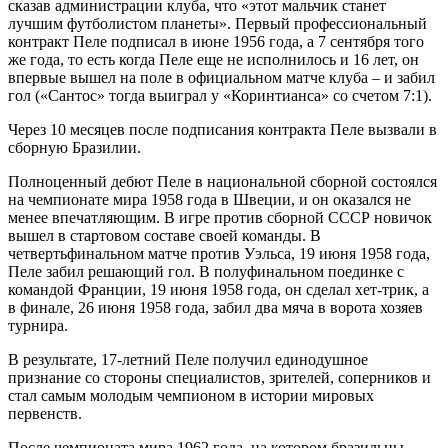
сказав администрации клуба, что «этот мальчик станет
лучшим футболистом планеты». Первый профессиональный
контракт Пеле подписал в июне 1956 года, а 7 сентября того
же года, то есть когда Пеле еще не исполнилось и 16 лет, он
впервые вышел на поле в официальном матче клуба – и забил
гол («Сантос» тогда выиграл у «Коринтианса» со счетом 7:1).
Через 10 месяцев после подписания контракта Пеле вызвали в
сборную Бразилии.
Полноценный дебют Пеле в национальной сборной состоялся
на чемпионате мира 1958 года в Швеции, и он оказался не
менее впечатляющим. В игре против сборной СССР новичок
вышел в стартовом составе своей команды. В
четвертьфинальном матче против Уэльса, 19 июня 1958 года,
Пеле забил решающий гол. В полуфинальном поединке с
командой Франции, 19 июня 1958 года, он сделал хет-трик, а
в финале, 26 июня 1958 года, забил два мяча в ворота хозяев
турнира.
В результате, 17-летний Пеле получил единодушное
признание со стороны специалистов, зрителей, соперников и
стал самым молодым чемпионом в истории мировых
первенств.
После чемпионата мира 1962 года, на котором бразильцы