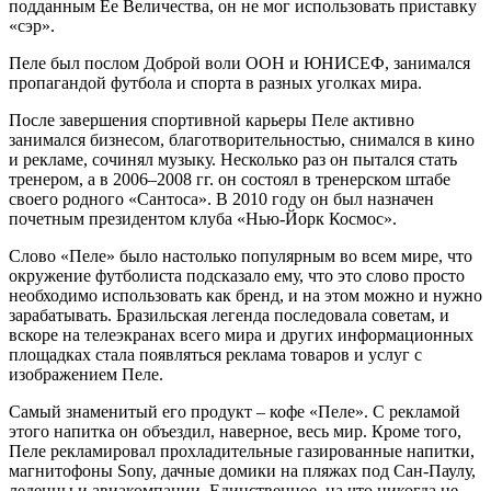
подданным Ее Величества, он не мог использовать приставку
«сэр».
Пеле был послом Доброй воли ООН и ЮНИСЕФ, занимался
пропагандой футбола и спорта в разных уголках мира.
После завершения спортивной карьеры Пеле активно
занимался бизнесом, благотворительностью, снимался в кино
и рекламе, сочинял музыку. Несколько раз он пытался стать
тренером, а в 2006–2008 гг. он состоял в тренерском штабе
своего родного «Сантоса». В 2010 году он был назначен
почетным президентом клуба «Нью-Йорк Космос».
Слово «Пеле» было настолько популярным во всем мире, что
окружение футболиста подсказало ему, что это слово просто
необходимо использовать как бренд, и на этом можно и нужно
зарабатывать. Бразильская легенда последовала советам, и
вскоре на телеэкранах всего мира и других информационных
площадках стала появляться реклама товаров и услуг с
изображением Пеле.
Самый знаменитый его продукт – кофе «Пеле». С рекламой
этого напитка он объездил, наверное, весь мир. Кроме того,
Пеле рекламировал прохладительные газированные напитки,
магнитофоны Sony, дачные домики на пляжах под Сан-Паулу,
леденцы и авиакомпании. Единственное, на что никогда не