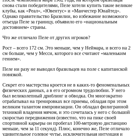
снова стали победителями, Пеле хотели купить такие великие
клубы, как «Реал», «Ювентус» и «Манчестер Юнайтед».
Однако правительство Бразилии, во избежание возможного
отъезда Пеле за границу, объявило его «национальным
достоянием» страны.
Что же отличало Пеле от других игроков?
Рост – всего 172 см. Это меньше, чем у Неймара, и всего на 2
см больше, чем у Месси, которого все считают «маленьким
гением».
Пеле ни разу не выводил бразильцев на поле с капитанской
повязкой.
Секрет его мастерства кроется не в каких-то феноменальных
физических данных, а в его огромном трудолюбии. У него
был великолепный дриблинг и обводка. Он многократно
отрабатывал на тренировках все приемы, обладая при этом
великим талантом импровизации. Он обладал филигранной
техникой владения мячом, и это сочеталась у него с большой
скоростью передвижения (известно, что на пике своей
спортивной карьеры он пробегал 100-метровую дистанцию
меньше, чем за 11 секунд). Плюс, конечно же, Пеле отличало
удивительное голевое чутье, исключительная интуиция и