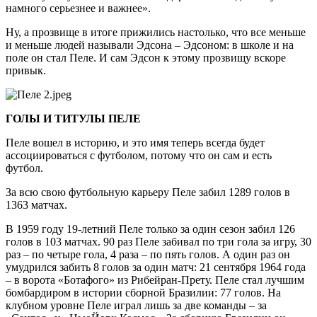
намного серьезнее и важнее».
Ну, а прозвище в итоге прижились настолько, что все меньше
и меньше людей называли Эдсона – Эдсоном: в школе и на
поле он стал Пеле. И сам Эдсон к этому прозвищу вскоре
привык.
ГОЛЫ И ТИТУЛЫ ПЕЛЕ
Пеле вошел в историю, и это имя теперь всегда будет
ассоциироваться с футболом, потому что он сам и есть
футбол.
За всю свою футбольную карьеру Пеле забил 1289 голов в
1363 матчах.
В 1959 году 19-летний Пеле только за один сезон забил 126
голов в 103 матчах. 90 раз Пеле забивал по три гола за игру, 30
раз – по четыре гола, 4 раза – по пять голов. А один раз он
умудрился забить 8 голов за один матч: 21 сентября 1964 года
– в ворота «Ботафого» из Рибейран-Прету. Пеле стал лучшим
бомбардиром в истории сборной Бразилии: 77 голов. На
клубном уровне Пеле играл лишь за две команды – за