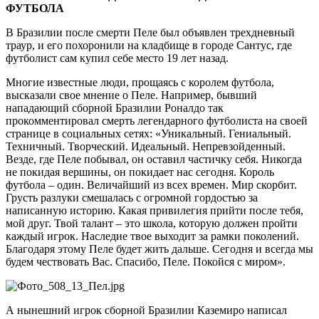
ФУТБОЛА
В Бразилии после смерти Пеле был объявлен трехдневный
траур, и его похоронили на кладбище в городе Сантус, где
футболист сам купил себе место 19 лет назад.
Многие известные люди, прощаясь с королем футбола,
высказали свое мнение о Пеле. Например, бывший
нападающий сборной Бразилии Роналдо так
прокомментировал смерть легендарного футболиста на своей
странице в социальных сетях: «Уникальный. Гениальный.
Техничный. Творческий. Идеальный. Непревзойденный.
Везде, где Пеле побывал, он оставил частичку себя. Никогда
не покидая вершины, он покидает нас сегодня. Король
футбола – один. Величайший из всех времен. Мир скорбит.
Грусть разлуки смешалась с огромной гордостью за
написанную историю. Какая привилегия прийти после тебя,
мой друг. Твой талант – это школа, которую должен пройти
каждый игрок. Наследие твое выходит за рамки поколений.
Благодаря этому Пеле будет жить дальше. Сегодня и всегда мы
будем чествовать Вас. Спасибо, Пеле. Покойся с миром».
А нынешний игрок сборной Бразилии Каземиро написал