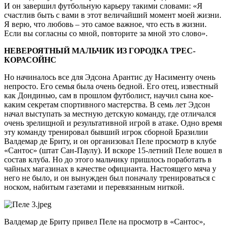
И он завершил футбольную карьеру такими словами: «Я
счастлив быть с вами в этот величайший момент моей жизни.
Я верю, что любовь – это самое важное, что есть в жизни.
Если вы согласны со мной, повторите за мной это слово».
НЕВЕРОЯТНЫЙ МАЛЬЧИК ИЗ ГОРОДКА ТРЕС-
КОРАСОЙНС
Но начиналось все для Эдсона Арантис ду Насименту очень
непросто. Его семья была очень бедной. Его отец, известный
как Дондинью, сам в прошлом футболист, научил сына кое-
каким секретам спортивного мастерства. В семь лет Эдсон
начал выступать за местную детскую команду, где отличался
очень зрелищной и результативной игрой в атаке. Одно время
эту команду тренировал бывший игрок сборной Бразилии
Валдемар де Бриту, и он организовал Пеле просмотр в клубе
«Сантос» (штат Сан-Паулу). И вскоре 15-летний Пеле вошел в
состав клуба. Но до этого мальчику пришлось поработать в
чайных магазинах в качестве официанта. Настоящего мяча у
него не было, и он вынужден был поначалу тренироваться с
носком, набитым газетами и перевязанным ниткой.
Валдемар де Бриту привел Пеле на просмотр в «Сантос»,