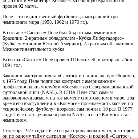
«Сантос» и «НьюЙорк Космос». За сборную Бразилии он
провел 92 матча.
Пеле – это единственный футболист, выигравший три
чемпионата мира (1958, 1962 и 1970 гг.).
В составе «Сантоса» Пеле был 6-кратным чемпионом
Бразилии, 2-кратным обладателем «Кубка Либертадорес»
(Кубка чемпионов Южной Америки), 2-кратным обладателем
Межконтинентального кубка.
Всего за «Сантос» Пеле провел 1116 матчей, в которых забил
1091 гол.
Закончив выступления за «Сантос» и национальную сборную,
в 1975 году, Пеле подписал контракт с американским
профессиональным клубом «Космос» из Североамериканской
футбольной лиги (NASL). В США Пеле стал самым
высокооплачиваемым на тот момент спортсменом в мире, а за
время его выступлений в «Космосе» посещаемость матчей по
«европейскому футболу» возросла там почти в 10 раз. В 1977
году Пеле стал лучшим игроком NASL, а его «Космос» стал
чемпионом.
1 октября 1977 года Пеле сыграл прощальный матч, в котором
он по одному тайму сыграл за «Космос» и родной «Сантос».