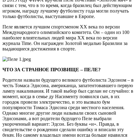
связи с тем, что в то время, когда бразилец был действующим
игроком, награду лучшему футболисту года могли получать
только футболисты, выступавшие в Европе.
Пеле является лучшим спортсменом XX века по версии
Международного олимпийского комитета. Он – один из 100
наиболее влиятельных людей мира ХХ века по версии
журнала Time. Он награжден Золотой медалью Бразилии за
выдающиеся достижения в спорте.
ЧТО ЗА СТРАННОЕ ПРОЗВИЩЕ – ПЕЛЕ?
Родители назвали будущего великого футболиста Эдсоном – в
честь Томаса Эдисона, американца, запатентовавшего первую
лампу накаливания. И такой выбор был сделан не случайно: в
момент, когда в семье ду Насименту появился сын, в их
городок провели электричество, и это вызвало бум
популярности Томаса Эдисона среди местного населения.
Однако многие другие люди называли своих сыновей
Эдисонами, а вот родители будущего Пеле выбрали
укороченный вариант: Эдсон. Без буквы «и». Правда, в
свидетельстве о рождении сделали ошибку и вписали эту
букву. Но самому владельцу имени всегда больше нравился