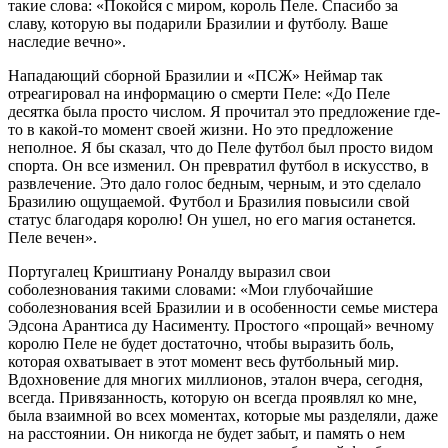
такие слова: «Покойся с миром, король Пеле. Спасибо за
славу, которую вы подарили Бразилии и футболу. Ваше
наследие вечно».
Нападающий сборной Бразилии и «ПСЖ» Неймар так
отреагировал на информацию о смерти Пеле: «До Пеле
десятка была просто числом. Я прочитал это предложение где-
то в какой-то момент своей жизни. Но это предложение
неполное. Я бы сказал, что до Пеле футбол был просто видом
спорта. Он все изменил. Он превратил футбол в искусство, в
развлечение. Это дало голос бедным, черным, и это сделало
Бразилию ощущаемой. Футбол и Бразилия повысили свой
статус благодаря королю! Он ушел, но его магия останется.
Пеле вечен».
Португалец Криштиану Роналду выразил свои
соболезнования такими словами: «Мои глубочайшие
соболезнования всей Бразилии и в особенности семье мистера
Эдсона Арантиса ду Насименту. Простого «прощай» вечному
королю Пеле не будет достаточно, чтобы выразить боль,
которая охватывает в этот момент весь футбольный мир.
Вдохновение для многих миллионов, эталон вчера, сегодня,
всегда. Привязанность, которую он всегда проявлял ко мне,
была взаимной во всех моментах, которые мы разделяли, даже
на расстоянии. Он никогда не будет забыт, и память о нем