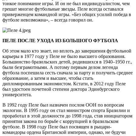
тонкое понимание игры. И он не был индивидуалистом, чем
грешат многие футбольные звезды. Пеле всегда оставался
приверженцем командной игры. «Без общих усилий победа в
футболе невозможна», – всегда говорил он.
ПЕЛЕ ПОСЛЕ УХОДА ИЗ БОЛЬШОГО ФУТБОЛА
Об этом мало кто знает, но вплоть до завершения футбольной
карьеры в 1977 году у Пеле не было высшего образования.
Большинство бразильских детей, родившихся в 1940–1950 гг.,
были безграмотными. А потому первым делом легенда
футбола поспешила сесть сначала за парту и получить среднее
образование, а затем и высшее, чтобы стать
дипломированным экономистом. Кстати, в 2012 году Пеле
был удостоен почетной степени доктора Эдинбургского
университета.
В 1992 году Пеле был назначен послом ООН по вопросам
экологии. В 1995 году он стал министром спорта Бразилии и
проработал в этой должности до 1998 года, став инициатором
принятия закона по борьбе с коррупцией в бразильском
футболе. В 1998 году Пеле был посвящен в рыцари-
командоры ордена Британской империи, однако, не будучи