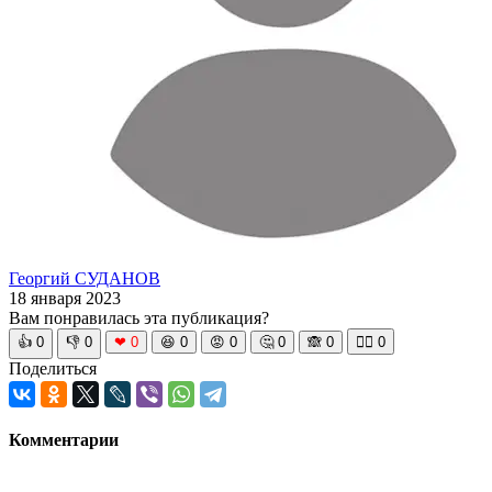
Георгий СУДАНОВ
18 января 2023
Вам понравилась эта публикация?
👍
0
👎
0
❤
0
😆
0
😡
0
🤔
0
🙈
0
🧘‍♀️
0
Поделиться
Комментарии