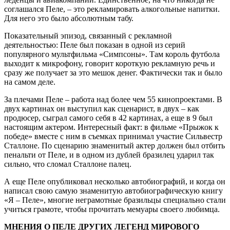
соглашался Пеле, – это рекламировать алкогольные напитки.
Для него это было абсолютным табу.
Показательный эпизод, связанный с рекламной
деятельностью: Пеле был показан в одной из серий
популярного мультфильма «Симпсоны». Там король футбола
выходит к микрофону, говорит короткую рекламную речь и
сразу же получает за это мешок денег. Фактически так и было
на самом деле.
За плечами Пеле – работа над более чем 55 кинопроектами. В
двух картинах он выступил как сценарист, в двух – как
продюсер, сыграл самого себя в 42 картинах, а еще в 9 был
настоящим актером. Интересный факт: в фильме «Прыжок к
победе» вместе с ним в съемках принимал участие Сильвестр
Сталлоне. По сценарию знаменитый актер должен был отбить
пенальти от Пеле, и в одном из дублей бразилец ударил так
сильно, что сломал Сталлоне палец.
А еще Пеле опубликовал несколько автобиографий, и когда он
написал свою самую знаменитую автобиографическую книгу
«Я – Пеле», многие неграмотные бразильцы специально стали
учиться грамоте, чтобы прочитать мемуары своего любимца.
МНЕНИЯ О ПЕЛЕ ДРУГИХ ЛЕГЕНД МИРОВОГО