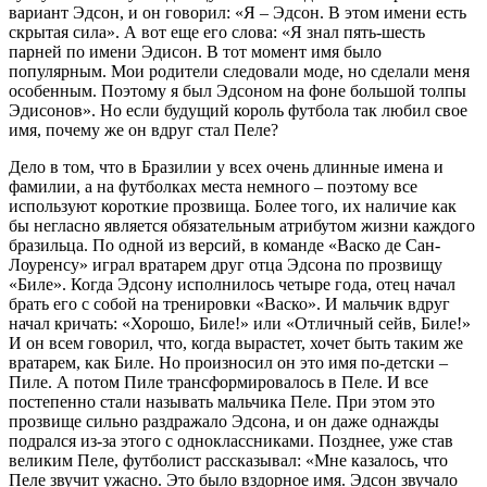
вариант Эдсон, и он говорил: «Я – Эдсон. В этом имени есть
скрытая сила». А вот еще его слова: «Я знал пять-шесть
парней по имени Эдисон. В тот момент имя было
популярным. Мои родители следовали моде, но сделали меня
особенным. Поэтому я был Эдсоном на фоне большой толпы
Эдисонов». Но если будущий король футбола так любил свое
имя, почему же он вдруг стал Пеле?
Дело в том, что в Бразилии у всех очень длинные имена и
фамилии, а на футболках места немного – поэтому все
используют короткие прозвища. Более того, их наличие как
бы негласно является обязательным атрибутом жизни каждого
бразильца. По одной из версий, в команде «Васко де Сан-
Лоуренсу» играл вратарем друг отца Эдсона по прозвищу
«Биле». Когда Эдсону исполнилось четыре года, отец начал
брать его с собой на тренировки «Васко». И мальчик вдруг
начал кричать: «Хорошо, Биле!» или «Отличный сейв, Биле!»
И он всем говорил, что, когда вырастет, хочет быть таким же
вратарем, как Биле. Но произносил он это имя по-детски –
Пиле. А потом Пиле трансформировалось в Пеле. И все
постепенно стали называть мальчика Пеле. При этом это
прозвище сильно раздражало Эдсона, и он даже однажды
подрался из-за этого с одноклассниками. Позднее, уже став
великим Пеле, футболист рассказывал: «Мне казалось, что
Пеле звучит ужасно. Это было вздорное имя. Эдсон звучало