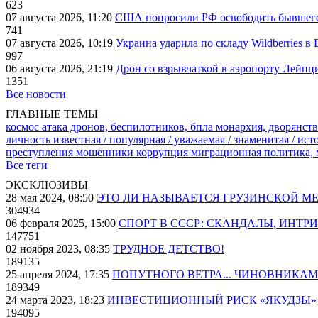
623
07 августа 2026, 11:20
США попросили РФ освободить бывшего 
741
07 августа 2026, 10:19
Украина ударила по складу Wildberries в
997
06 августа 2026, 21:19
Дрон со взрывчаткой в аэропорту Лейпци
1351
Все новости
ГЛАВНЫЕ ТЕМЫ
космос
атака дронов, беспилотников, бпла
монархия, дворянств
личность известная / популярная / уважаемая / знаменитая / ис
преступления
мошенники
коррупция
миграционная политика,
Все теги
ЭКСКЛЮЗИВЫ
28 мая 2024, 08:50
ЭТО ЛИ НАЗЫВАЕТСЯ ГРУЗИНСКОЙ М
304934
06 февраля 2025, 15:00
СПОРТ В СССР: СКАНДАЛЫ, ИНТР
147751
02 ноября 2023, 08:35
ТРУДНОЕ ДЕТСТВО!
189135
25 апреля 2024, 17:35
ПОПУТНОГО ВЕТРА... ЧИНОВНИКАМ
189349
24 марта 2023, 18:23
ИНВЕСТИЦИОННЫЙ РИСК «ЯКУДЗЫ»
194095