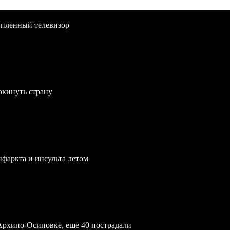
упленный телевизор
окинуть страну
нфаркта и инсульта летом
Архипо-Осиповке, еще 40 пострадали