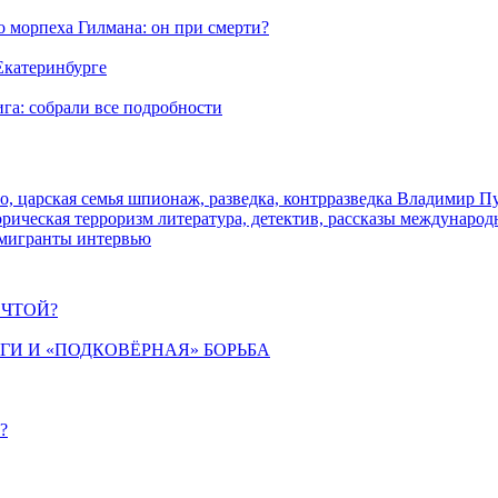
морпеха Гилмана: он при смерти?
 Екатеринбурге
га: собрали все подробности
о, царская семья
шпионаж, разведка, контрразведка
Владимир П
торическая
терроризм
литература, детектив, рассказы
международ
 мигранты
интервью
ЕЧТОЙ?
ИГИ И «ПОДКОВЁРНАЯ» БОРЬБА
?