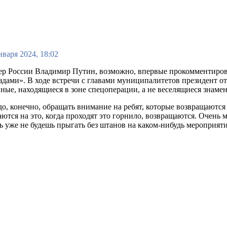
нваря 2024, 18:02
ер России Владимир Путин, возможно, впервые прокомментиров
здами». В ходе встречи с главами муниципалитетов президент 
ные, находящиеся в зоне спецоперации, а не веселящиеся знаме
о, конечно, обращать внимание на ребят, которые возвращаются
ются на это, когда проходят это горнило, возвращаются. Очень
ь уже не будешь прыгать без штанов на каком-нибудь мероприяти