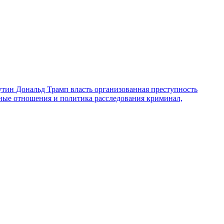
утин
Дональд Трамп
власть
организованная преступность
ные отношения и политика
расследования
криминал,