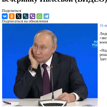
Поделиться
Подписаться на обновления
16 я
Лид
«зве
воен
«Над
реша
Здес