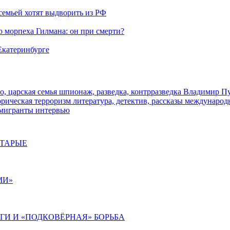
семьей хотят выдворить из РФ
морпеха Гилмана: он при смерти?
 Екатеринбурге
о, царская семья
шпионаж, разведка, контрразведка
Владимир П
торическая
терроризм
литература, детектив, рассказы
международ
 мигранты
интервью
СТАРЫЕ
МИ»
ИГИ И «ПОДКОВЁРНАЯ» БОРЬБА