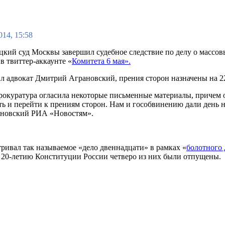
014, 15:58
цкий суд Москвы завершил судебное следствие по делу о массов
в твиттер-аккаунте «
Комитета 6 мая».
л адвокат Дмитрий Аграновский, прения сторон назначены на 22 
рокуратура огласила некоторые письменные материалы, причем о
ть и перейти к прениям сторон. Нам и гособвинению дали день н
ановский РИА «Новостям».
тривал так называемое «дело двеннадцати» в рамках «
болотного 
 20-летию Конституции России четверо из них были отпущены.