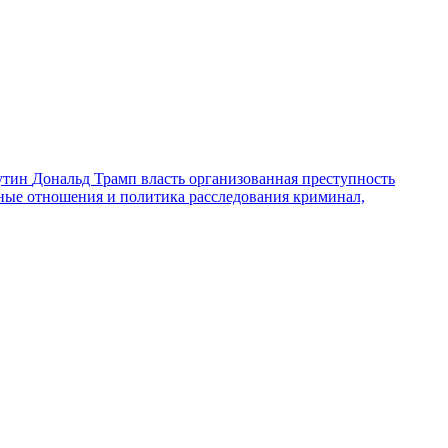
утин
Дональд Трамп
власть
организованная преступность
ные отношения и политика
расследования
криминал,