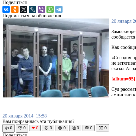
Поделиться
Подписаться на обновления
20 января 2
Замоскворе
сообщается 
Как сообщи
«Сегодня п
не затягива
сказал Агр
[album=95]
Суд рассма
амнистии к
20 января 2014, 15:58
Вам понравилась эта публикация?
👍
0
👎
0
❤
0
😆
0
😡
0
🤔
0
🙈
0
🧘‍♀️
0
Поделиться