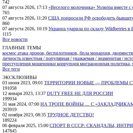
742
07 августа 2026, 17:13
«Веселого молочника» Уолкера вместе с 
765
07 августа 2026, 11:20
США попросили РФ освободить бывшего 
860
07 августа 2026, 10:19
Украина ударила по складу Wildberries в
1115
Все новости
ГЛАВНЫЕ ТЕМЫ
космос
атака дронов, беспилотников, бпла
монархия, дворянств
личность известная / популярная / уважаемая / знаменитая / ис
преступления
мошенники
коррупция
миграционная политика,
Все теги
ЭКСКЛЮЗИВЫ
03 июня 2023, 09:01
ТЕРРИТОРИИ НОВЫЕ — ПРОБЛЕМЫ 
191058
12 января 2023, 13:37
DUTY FREE НЕ ДЛЯ РОССИИ
199934
31 мая 2024, 07:00
НА ТРОПЕ ВОЙНЫ … С «ЗАКЛАДЧИКА
203919
02 ноября 2023, 08:35
ТРУДНОЕ ДЕТСТВО!
189224
06 февраля 2025, 15:00
СПОРТ В СССР: СКАНДАЛЫ, ИНТР
147845