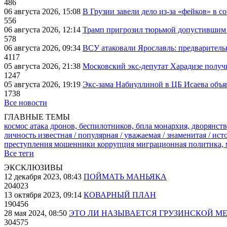
486
06 августа 2026, 15:08
В Грузии завели дело из-за «фейков» в с
556
06 августа 2026, 12:14
Трамп пригрозил тюрьмой допустившим 
578
06 августа 2026, 09:34
ВСУ атаковали Ярославль: предварител
4117
05 августа 2026, 21:38
Московский экс-депутат Харадизе получи
1247
05 августа 2026, 19:19
Экс-зама Набиуллиной в ЦБ Исаева объя
1738
Все новости
ГЛАВНЫЕ ТЕМЫ
космос
атака дронов, беспилотников, бпла
монархия, дворянств
личность известная / популярная / уважаемая / знаменитая / ис
преступления
мошенники
коррупция
миграционная политика,
Все теги
ЭКСКЛЮЗИВЫ
12 декабря 2023, 08:43
ПОЙМАТЬ МАНЬЯКА
204023
13 октября 2023, 09:14
КОВАРНЫЙ ПЛАН
190456
28 мая 2024, 08:50
ЭТО ЛИ НАЗЫВАЕТСЯ ГРУЗИНСКОЙ М
304575