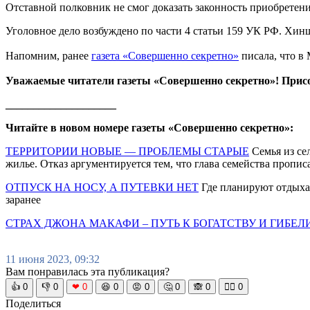
Отставной полковник не смог доказать законность приобретен
Уголовное дело возбуждено по части 4 статьи 159 УК РФ. Хинш
Напомним, ранее
газета «Совершенно секретно»
писала, что в
Уважаемые читатели газеты «Совершенно секретно»! Прис
____________________
Читайте в новом номере газеты «Совершенно секретно»:
ТЕРРИТОРИИ НОВЫЕ — ПРОБЛЕМЫ СТАРЫЕ
Семья из се
жилье. Отказ аргументируется тем, что глава семейства пропи
ОТПУСК НА НОСУ, А ПУТЕВКИ НЕТ
Где планируют отдыхат
заранее
СТРАХ ДЖОНА МАКАФИ – ПУТЬ К БОГАТСТВУ И ГИБЕЛ
11 июня 2023, 09:32
Вам понравилась эта публикация?
👍
0
👎
0
❤
0
😆
0
😡
0
🤔
0
🙈
0
🧘‍♀️
0
Поделиться