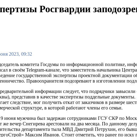
пертизы Росгвардии заподозре
юня 2023, 09:32
дседатель комитета Госдумы по информационной политике, ин
сал в своём Telegram-канале, что заместитель начальника Цент
едение государственной экспертизы проектной документации о
нничество. Правоохранителя подозревают в изготовлении подл
редварительной информации следует, что подрядчики завысили
вы), представив в качестве экспертизы поддельные документы. 
гает следствие, мог получить откат от заказчиков в размере ше
ерческой структуре, в которой работают члены его семьи.
 9 июня мужчина был задержан сотрудниками ГСУ СКР по Москв
т же вечер Снегирева арестовали на два месяца. По данному де
оительства департамента тыла МВД Дмитрий Петрухин, его быв
ргоСтрой» Максим Иванов. Стоит отметить, что ранее по иску 