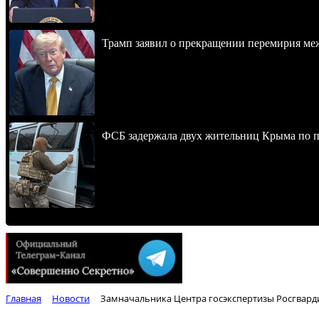
Трамп заявил о прекращении перемирия м
ФСБ задержала двух жительниц Крыма по п
Главная
Новости
Замначальника Центра госэкспертизы Росгвард