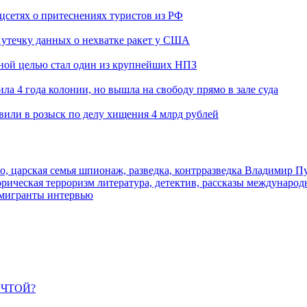
оцсетях о притеснениях туристов из РФ
утечку данных о нехватке ракет у США
ьной целью стал один из крупнейших НПЗ
ла 4 года колонии, но вышла на свободу прямо в зале суда
вили в розыск по делу хищения 4 млрд рублей
о, царская семья
шпионаж, разведка, контрразведка
Владимир П
торическая
терроризм
литература, детектив, рассказы
международ
 мигранты
интервью
ЕЧТОЙ?