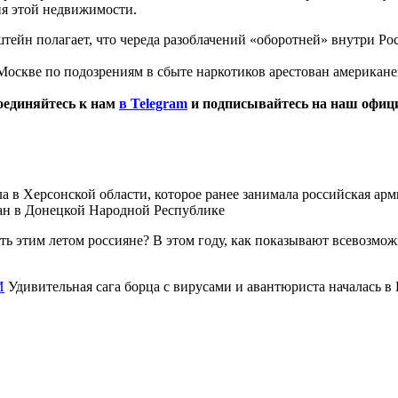
ия этой недвижимости.
тейн полагает, что череда разоблачений «оборотней» внутри Рос
 Москве по подозрениям в сбыте наркотиков арестован американ
оединяйтесь к нам
в Telegram
и подписывайтесь на наш офи
ла в Херсонской области, которое ранее занимала российская арм
сан в Донецкой Народной Республике
ь этим летом россияне? В этом году, как показывают всевозмож
И
Удивительная сага борца с вирусами и авантюриста началась в