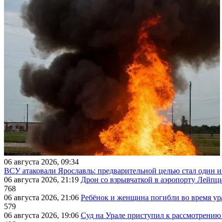
06 августа 2026, 09:34
ВСУ атаковали Ярославль: предварительной целью стал один
06 августа 2026, 21:19
Дрон со взрывчаткой в аэропорту Лейпци
768
06 августа 2026, 21:06
Ребёнок и женщина погибли во время ур
579
06 августа 2026, 19:06
Суд на Урале приступил к рассмотрени