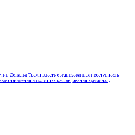
утин
Дональд Трамп
власть
организованная преступность
ные отношения и политика
расследования
криминал,