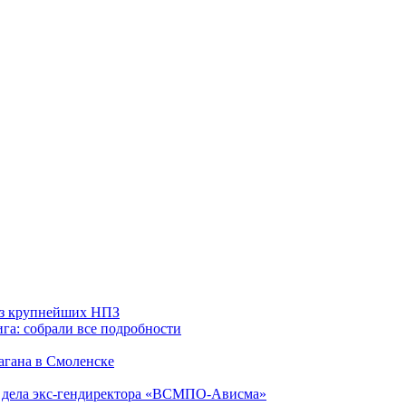
 из крупнейших НПЗ
га: собрали все подробности
агана в Смоленске
ю дела экс-гендиректора «ВСМПО-Ависма»