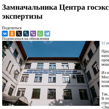
Замначальника Центра госэкс
экспертизы
Поделиться
Подписаться на обновления
11 и
Пре
напи
пров
моше
Из п
Моск
пола
комм
Так,
В то
стр
«Эне