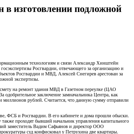
н в изготовлении подложной
формационным технологиям и связи Александр Хинштейн
ра госэкспертизы Росгвардии, отвечающего за организацию и
бъектов Росгвардии и МВД, Алексей Снегирев арестован за
ожной экспертизы.
 смету на ремонт здания МВД в Газетном переулке (ЦАО
За одобрительное заключение замначальника Центра, как
сти миллионов рублей. Считается, что данную сумму отправили
е, ФСБ и Росгвардии. В его кабинете и дома прошли обыски.
лу также проходят бывший начальник управления капитального
ший заместитель Вадим Сафьянов и директор ООО
прокуратуры суд конфисковал у Петрухина две квартиры.