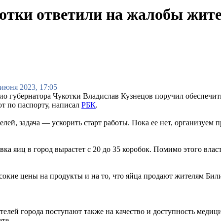
котки ответили на жалобы жите
 июня 2023, 17:05
ио губернатора Чукотки Владислав Кузнецов поручил обеспечить
ют по паспорту, написал
РБК
.
лей, задача — ускорить старт работы. Пока ее нет, организуем 
вка яиц в город вырастет с 20 до 35 коробок. Помимо этого вла
окие цены на продукты и на то, что яйца продают жителям Били
ителей города поступают также на качество и доступность меди
те.