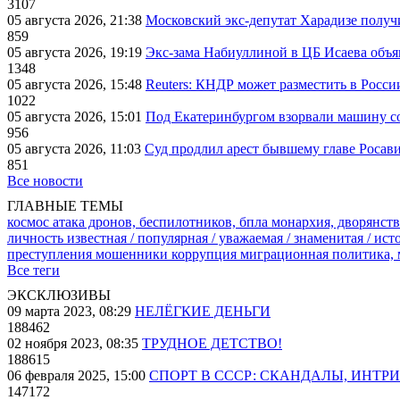
3107
05 августа 2026, 21:38
Московский экс-депутат Харадизе получи
859
05 августа 2026, 19:19
Экс-зама Набиуллиной в ЦБ Исаева объя
1348
05 августа 2026, 15:48
Reuters: КНДР может разместить в Росси
1022
05 августа 2026, 15:01
Под Екатеринбургом взорвали машину со
956
05 августа 2026, 11:03
Суд продлил арест бывшему главе Росав
851
Все новости
ГЛАВНЫЕ ТЕМЫ
космос
атака дронов, беспилотников, бпла
монархия, дворянств
личность известная / популярная / уважаемая / знаменитая / ис
преступления
мошенники
коррупция
миграционная политика,
Все теги
ЭКСКЛЮЗИВЫ
09 марта 2023, 08:29
НЕЛЁГКИЕ ДЕНЬГИ
188462
02 ноября 2023, 08:35
ТРУДНОЕ ДЕТСТВО!
188615
06 февраля 2025, 15:00
СПОРТ В СССР: СКАНДАЛЫ, ИНТР
147172