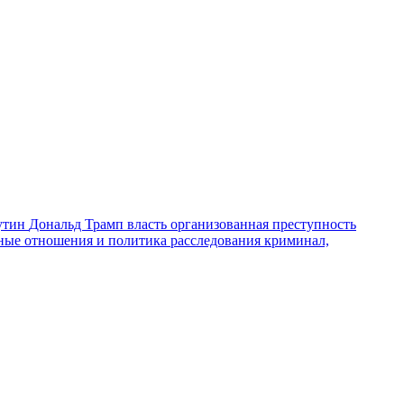
утин
Дональд Трамп
власть
организованная преступность
ные отношения и политика
расследования
криминал,