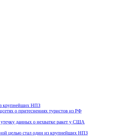
 из крупнейших НПЗ
оцсетях о притеснениях туристов из РФ
утечку данных о нехватке ракет у США
ьной целью стал один из крупнейших НПЗ