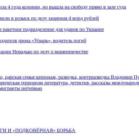
ла 4 года колонии, но вышла на свободу прямо в зале суда
вили в розыск по делу хищения 4 млрд рублей
и ракетное подразделение для ударов по Украине
здателя дрона «Упырь», водитель погиб
иации Нерадько по делу о мошенничестве
о, царская семья
шпионаж, разведка, контрразведка
Владимир П
торическая
терроризм
литература, детектив, рассказы
международ
 мигранты
интервью
ИГИ И «ПОДКОВЁРНАЯ» БОРЬБА