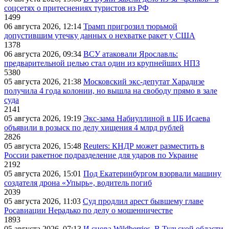
соцсетях о притеснениях туристов из РФ
1499
06 августа 2026, 12:14
Трамп пригрозил тюрьмой
допустившим утечку данных о нехватке ракет у США
1378
06 августа 2026, 09:34
ВСУ атаковали Ярославль:
предварительной целью стал один из крупнейших НПЗ
5380
05 августа 2026, 21:38
Московский экс-депутат Харадизе
получила 4 года колонии, но вышла на свободу прямо в зале
суда
2141
05 августа 2026, 19:19
Экс-зама Набиуллиной в ЦБ Исаева
объявили в розыск по делу хищения 4 млрд рублей
2826
05 августа 2026, 15:48
Reuters: КНДР может разместить в
России ракетное подразделение для ударов по Украине
2192
05 августа 2026, 15:01
Под Екатеринбургом взорвали машину
создателя дрона «Упырь», водитель погиб
2039
05 августа 2026, 11:03
Суд продлил арест бывшему главе
Росавиации Нерадько по делу о мошенничестве
1893
05 августа 2026, 07:13
И снова Wildberries. В Тульской области