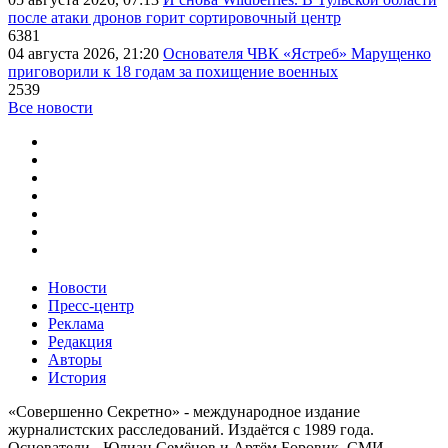
после атаки дронов горит сортировочный центр
6381
04 августа 2026, 21:20
Основателя ЧВК «Ястреб» Марущенко
приговорили к 18 годам за похищение военных
2539
Все новости
Новости
Пресс-центр
Реклама
Редакция
Авторы
История
«Совершенно Секретно» - международное издание
журналистских расследований. Издаётся с 1989 года.
Основатели - Юлиан Семёнов и Артём Боровик. CМИ -