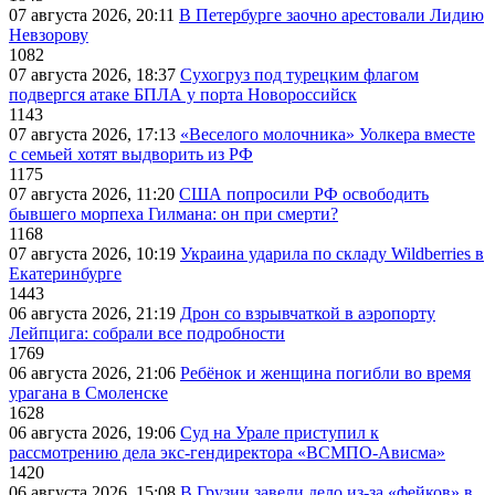
07 августа 2026, 20:11
В Петербурге заочно арестовали Лидию
Невзорову
1082
07 августа 2026, 18:37
Сухогруз под турецким флагом
подвергся атаке БПЛА у порта Новороссийск
1143
07 августа 2026, 17:13
«Веселого молочника» Уолкера вместе
с семьей хотят выдворить из РФ
1175
07 августа 2026, 11:20
США попросили РФ освободить
бывшего морпеха Гилмана: он при смерти?
1168
07 августа 2026, 10:19
Украина ударила по складу Wildberries в
Екатеринбурге
1443
06 августа 2026, 21:19
Дрон со взрывчаткой в аэропорту
Лейпцига: собрали все подробности
1769
06 августа 2026, 21:06
Ребёнок и женщина погибли во время
урагана в Смоленске
1628
06 августа 2026, 19:06
Суд на Урале приступил к
рассмотрению дела экс-гендиректора «ВСМПО-Ависма»
1420
06 августа 2026, 15:08
В Грузии завели дело из-за «фейков» в