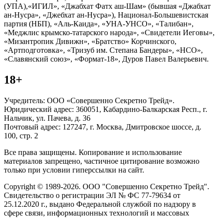
(УПА),«ИГИЛ», «Джабхат Фатх аш-Шам» (бывшая «Джабхат
ан-Нусра», «Джебхат ан-Нусра»), Национал-Большевистская
партия (НБП), «Аль-Каида», «УНА-УНСО», «Талибан»,
«Меджлис крымско-татарского народа», «Свидетели Иеговы»,
«Мизантропик Дивижн», «Братство» Корчинского,
«Артподготовка», «Тризуб им. Степана Бандеры», «НСО»,
«Славянский союз», «Формат-18», Дуров Павел Валерьевич.
18+
Учредитель: ООО «Совершенно Секретно Трейд».
Юридический адрес: 360051, Кабардино-Балкарская Респ., г.
Нальчик, ул. Пачева, д. 36
Почтовый адрес: 127247, г. Москва, Дмитровское шоссе, д.
100, стр. 2
Все права защищены. Копирование и использование
материалов запрещено, частичное цитирование возможно
только при условии гиперссылки на сайт.
Copyright © 1989-2026. ООО "Совершенно Секретно Трейд".
Свидетельство о регистрации ЭЛ № ФС 77-79634 от
25.12.2020 г., выдано Федеральной службой по надзору в
сфере связи, информационных технологий и массовых