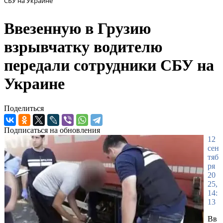
СБУ на Украине
Ввезенную в Грузию
взрывчатку водителю
передали сотрудники СБУ на
Украине
Поделиться
Подписаться на обновления
12
сен
тяб
ря
20
25,
14:
13
Вв