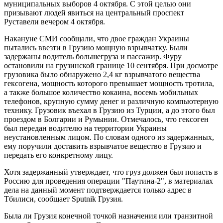
муниципальных выборов 4 октября. С этой целью они
призывают людей явиться на центральный проспект
Руставели вечером 4 октября.
Накануне СМИ сообщали, что двое граждан Украины
пытались ввезти в Грузию мощную взрывчатку. Были
задержаны водитель большегруза и пассажир. Фуру
остановили на грузинской границе 10 сентября. При досмотре
грузовика было обнаружено 2,4 кг взрывчатого вещества
гексогена, мощность которого превышает мощность тротила,
а также большое количество кокаина, восемь мобильных
телефонов, крупную сумму денег и различную компьютерную
технику. Грузовик въехал в Грузию из Турции, а до этого был
проездом в Болгарии и Румынии. Отмечалось, что гексоген
был передан водителю на территории Украины
неустановленным лицом. По словам одного из задержанных,
ему поручили доставить взрывчатое вещество в Грузию и
передать его конкретному лицу.
Хотя задержанный утверждает, что груз должен был попасть в
Россию для проведения операции "Паутина-2", в материалах
дела на данный момент подтверждается только адрес в
Тбилиси, сообщает Sputnik Грузия.
Была ли Грузия конечной точкой назначения или транзитной