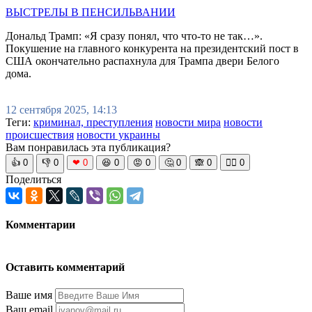
ВЫСТРЕЛЫ В ПЕНСИЛЬВАНИИ
Дональд Трамп: «Я сразу понял, что что-то не так…».
Покушение на главного конкурента на президентский пост в
США окончательно распахнула для Трампа двери Белого
дома.
12 сентября 2025, 14:13
Теги:
криминал, преступления
новости мира
новости
происшествия
новости украины
Вам понравилась эта публикация?
👍
0
👎
0
❤
0
😆
0
😡
0
🤔
0
🙈
0
🧘‍♀️
0
Поделиться
Комментарии
Оставить комментарий
Ваше имя
Ваш email