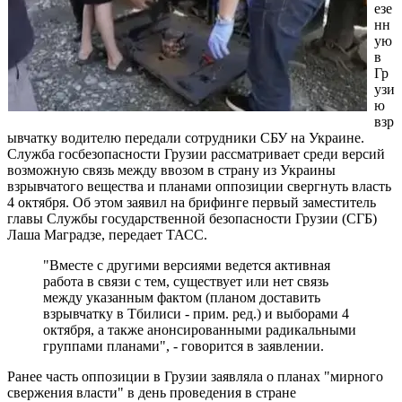
езе
нн
ую
в
Гр
узи
ю
взр
ывчатку водителю передали сотрудники СБУ на Украине.
Служба госбезопасности Грузии рассматривает среди версий
возможную связь между ввозом в страну из Украины
взрывчатого вещества и планами оппозиции свергнуть власть
4 октября. Об этом заявил на брифинге первый заместитель
главы Службы государственной безопасности Грузии (СГБ)
Лаша Маградзе, передает ТАСС.
"Вместе с другими версиями ведется активная
работа в связи с тем, существует или нет связь
между указанным фактом (планом доставить
взрывчатку в Тбилиси - прим. ред.) и выборами 4
октября, а также анонсированными радикальными
группами планами", - говорится в заявлении.
Ранее часть оппозиции в Грузии заявляла о планах "мирного
свержения власти" в день проведения в стране