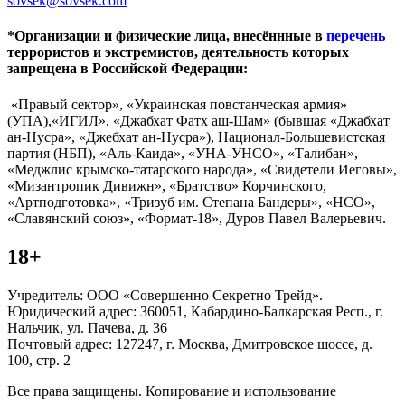
sovsek@sovsek.com
*Организации и физические лица, внесённные в
перечень
террористов и экстремистов, деятельность которых
запрещена в Российской Федерации:
«Правый сектор», «Украинская повстанческая армия»
(УПА),«ИГИЛ», «Джабхат Фатх аш-Шам» (бывшая «Джабхат
ан-Нусра», «Джебхат ан-Нусра»), Национал-Большевистская
партия (НБП), «Аль-Каида», «УНА-УНСО», «Талибан»,
«Меджлис крымско-татарского народа», «Свидетели Иеговы»,
«Мизантропик Дивижн», «Братство» Корчинского,
«Артподготовка», «Тризуб им. Степана Бандеры», «НСО»,
«Славянский союз», «Формат-18», Дуров Павел Валерьевич.
18+
Учредитель: ООО «Совершенно Секретно Трейд».
Юридический адрес: 360051, Кабардино-Балкарская Респ., г.
Нальчик, ул. Пачева, д. 36
Почтовый адрес: 127247, г. Москва, Дмитровское шоссе, д.
100, стр. 2
Все права защищены. Копирование и использование