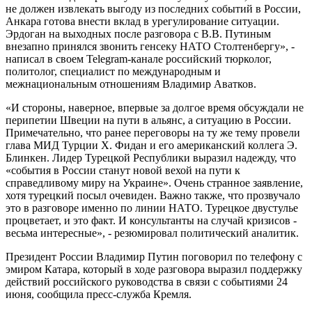
не должен извлекать выгоду из последних событий в России,
Анкара готова внести вклад в урегулирование ситуации.
Эрдоган на выходных после разговора с В.В. Путиным
внезапно принялся звонить генсеку НАТО Столтенбергу», -
написал в своем Telegram-канале российский тюрколог,
политолог, специалист по международным и
межнациональным отношениям Владимир Аватков.
«И стороны, наверное, впервые за долгое время обсуждали не
перипетии Швеции на пути в альянс, а ситуацию в России.
Примечательно, что ранее переговоры на ту же тему провели
глава МИД Турции Х. Фидан и его американский коллега Э.
Блинкен. Лидер Турецкой Республики выразил надежду, что
«события в России станут новой вехой на пути к
справедливому миру на Украине». Очень странное заявление,
хотя турецкий посыл очевиден. Важно также, что прозвучало
это в разговоре именно по линии НАТО. Турецкое двустулье
процветает, и это факт. И консультанты на случай кризисов -
весьма интересные», - резюмировал политический аналитик.
Президент России Владимир Путин поговорил по телефону с
эмиром Катара, который в ходе разговора выразил поддержку
действий российского руководства в связи с событиями 24
июня, сообщила пресс-служба Кремля.