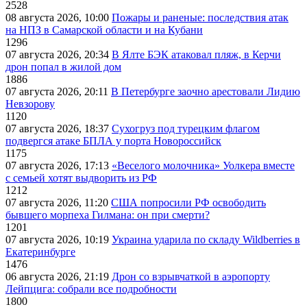
2528
08 августа 2026, 10:00
Пожары и раненые: последствия атак
на НПЗ в Самарской области и на Кубани
1296
07 августа 2026, 20:34
В Ялте БЭК атаковал пляж, в Керчи
дрон попал в жилой дом
1886
07 августа 2026, 20:11
В Петербурге заочно арестовали Лидию
Невзорову
1120
07 августа 2026, 18:37
Сухогруз под турецким флагом
подвергся атаке БПЛА у порта Новороссийск
1175
07 августа 2026, 17:13
«Веселого молочника» Уолкера вместе
с семьей хотят выдворить из РФ
1212
07 августа 2026, 11:20
США попросили РФ освободить
бывшего морпеха Гилмана: он при смерти?
1201
07 августа 2026, 10:19
Украина ударила по складу Wildberries в
Екатеринбурге
1476
06 августа 2026, 21:19
Дрон со взрывчаткой в аэропорту
Лейпцига: собрали все подробности
1800