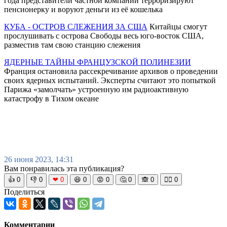
года представители частной компании терроризируют
пенсионерку и воруют деньги из её кошелька
КУБА - ОСТРОВ СЛЕЖЕНИЯ ЗА США
Китайцы смогут
прослушивать с острова Свободы весь юго-восток США,
разместив там свою станцию слежения
ЯДЕРНЫЕ ТАЙНЫ ФРАНЦУЗСКОЙ ПОЛИНЕЗИИ
Франция остановила рассекречивание архивов о проведении
своих ядерных испытаний. Эксперты считают это попыткой
Парижа «замолчать» устроенную им радиоактивную
катастрофу в Тихом океане
26 июня 2023, 14:31
Вам понравилась эта публикация?
👍
0
👎
0
❤
0
😆
0
😡
0
🤔
0
🙈
0
🧘‍♀️
0
Поделиться
Комментарии