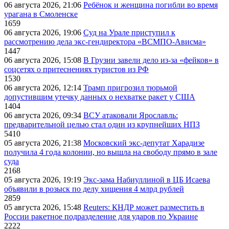
06 августа 2026, 21:06
Ребёнок и женщина погибли во время
урагана в Смоленске
1659
06 августа 2026, 19:06
Суд на Урале приступил к
рассмотрению дела экс-гендиректора «ВСМПО-Ависма»
1447
06 августа 2026, 15:08
В Грузии завели дело из-за «фейков» в
соцсетях о притеснениях туристов из РФ
1530
06 августа 2026, 12:14
Трамп пригрозил тюрьмой
допустившим утечку данных о нехватке ракет у США
1404
06 августа 2026, 09:34
ВСУ атаковали Ярославль:
предварительной целью стал один из крупнейших НПЗ
5410
05 августа 2026, 21:38
Московский экс-депутат Харадизе
получила 4 года колонии, но вышла на свободу прямо в зале
суда
2168
05 августа 2026, 19:19
Экс-зама Набиуллиной в ЦБ Исаева
объявили в розыск по делу хищения 4 млрд рублей
2859
05 августа 2026, 15:48
Reuters: КНДР может разместить в
России ракетное подразделение для ударов по Украине
2222