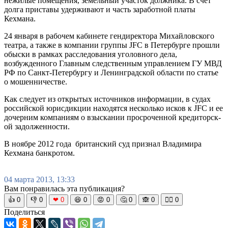
нежилые помещения, земельный участок должника. В счет
долга приставы удерживают и часть заработной платы
Кехмана.
24 января в рабочем кабинете гендиректора Михайловского
театра, а также в компании группы JFC в Петербурге прошли
обыски в рамках расследования уголовного дела,
возбужденного Главным следственным управлением ГУ МВД
РФ по Санкт-Петербургу и Ленинградской области по статье
о мошенничестве.
Как следует из открытых источников информации, в судах
российской­ юрисдикции­ находятся несколько исков к JFC и ее
дочерним компаниям о взыскании просроченн­ой кредиторск­
ой задолженно­сти.
В ноябре 2012 года британский­ суд признал Владимира
Кехмана банкротом.
04 марта 2013, 13:33
Вам понравилась эта публикация?
👍
0
👎
0
❤
0
😆
0
😡
0
🤔
0
🙈
0
🧘‍♀️
0
Поделиться