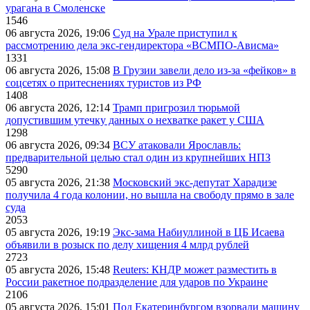
урагана в Смоленске
1546
06 августа 2026, 19:06
Суд на Урале приступил к
рассмотрению дела экс-гендиректора «ВСМПО-Ависма»
1331
06 августа 2026, 15:08
В Грузии завели дело из-за «фейков» в
соцсетях о притеснениях туристов из РФ
1408
06 августа 2026, 12:14
Трамп пригрозил тюрьмой
допустившим утечку данных о нехватке ракет у США
1298
06 августа 2026, 09:34
ВСУ атаковали Ярославль:
предварительной целью стал один из крупнейших НПЗ
5290
05 августа 2026, 21:38
Московский экс-депутат Харадизе
получила 4 года колонии, но вышла на свободу прямо в зале
суда
2053
05 августа 2026, 19:19
Экс-зама Набиуллиной в ЦБ Исаева
объявили в розыск по делу хищения 4 млрд рублей
2723
05 августа 2026, 15:48
Reuters: КНДР может разместить в
России ракетное подразделение для ударов по Украине
2106
05 августа 2026, 15:01
Под Екатеринбургом взорвали машину