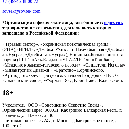
+7 (499) 288-00-72
sovsek@sovsek.com
*Организации и физические лица, внесённные в
перечень
террористов и экстремистов, деятельность которых
запрещена в Российской Федерации:
«Правый сектор», «Украинская повстанческая армия»
(УПА),«ИГИЛ», «Джабхат Фатх аш-Шам» (бывшая «Джабхат
ан-Нусра», «Джебхат ан-Нусра»), Национал-Большевистская
партия (НБП), «Аль-Каида», «УНА-УНСО», «Талибан»,
«Меджлис крымско-татарского народа», «Свидетели Иеговы»,
«Мизантропик Дивижн», «Братство» Корчинского,
«Артподготовка», «Тризуб им. Степана Бандеры», «НСО»,
«Славянский союз», «Формат-18», Дуров Павел Валерьевич.
18+
Учредитель: ООО «Совершенно Секретно Трейд».
Юридический адрес: 360051, Кабардино-Балкарская Респ., г.
Нальчик, ул. Пачева, д. 36
Почтовый адрес: 127247, г. Москва, Дмитровское шоссе, д.
100, стр. 2