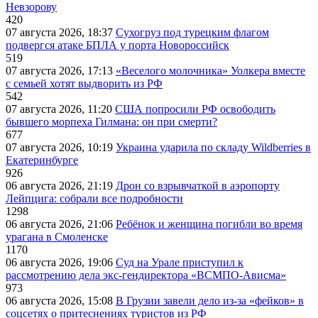
Невзорову
420
07 августа 2026, 18:37
Сухогруз под турецким флагом
подвергся атаке БПЛА у порта Новороссийск
519
07 августа 2026, 17:13
«Веселого молочника» Уолкера вместе
с семьей хотят выдворить из РФ
542
07 августа 2026, 11:20
США попросили РФ освободить
бывшего морпеха Гилмана: он при смерти?
677
07 августа 2026, 10:19
Украина ударила по складу Wildberries в
Екатеринбурге
926
06 августа 2026, 21:19
Дрон со взрывчаткой в аэропорту
Лейпцига: собрали все подробности
1298
06 августа 2026, 21:06
Ребёнок и женщина погибли во время
урагана в Смоленске
1170
06 августа 2026, 19:06
Суд на Урале приступил к
рассмотрению дела экс-гендиректора «ВСМПО-Ависма»
973
06 августа 2026, 15:08
В Грузии завели дело из-за «фейков» в
соцсетях о притеснениях туристов из РФ