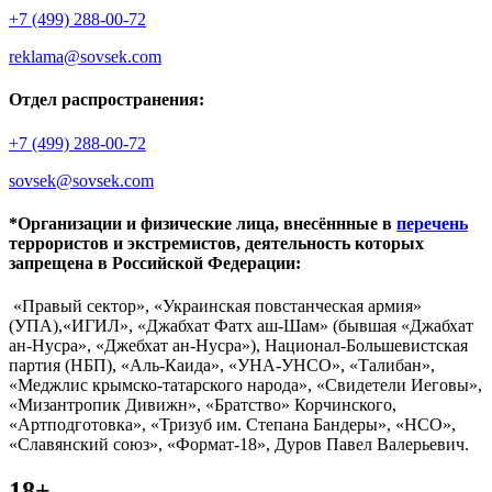
+7 (499) 288-00-72
reklama@sovsek.com
Отдел распространения:
+7 (499) 288-00-72
sovsek@sovsek.com
*Организации и физические лица, внесённные в
перечень
террористов и экстремистов, деятельность которых
запрещена в Российской Федерации:
«Правый сектор», «Украинская повстанческая армия»
(УПА),«ИГИЛ», «Джабхат Фатх аш-Шам» (бывшая «Джабхат
ан-Нусра», «Джебхат ан-Нусра»), Национал-Большевистская
партия (НБП), «Аль-Каида», «УНА-УНСО», «Талибан»,
«Меджлис крымско-татарского народа», «Свидетели Иеговы»,
«Мизантропик Дивижн», «Братство» Корчинского,
«Артподготовка», «Тризуб им. Степана Бандеры», «НСО»,
«Славянский союз», «Формат-18», Дуров Павел Валерьевич.
18+