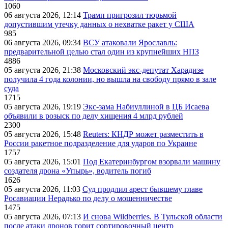
1060
06 августа 2026, 12:14
Трамп пригрозил тюрьмой
допустившим утечку данных о нехватке ракет у США
985
06 августа 2026, 09:34
ВСУ атаковали Ярославль:
предварительной целью стал один из крупнейших НПЗ
4886
05 августа 2026, 21:38
Московский экс-депутат Харадизе
получила 4 года колонии, но вышла на свободу прямо в зале
суда
1715
05 августа 2026, 19:19
Экс-зама Набиуллиной в ЦБ Исаева
объявили в розыск по делу хищения 4 млрд рублей
2300
05 августа 2026, 15:48
Reuters: КНДР может разместить в
России ракетное подразделение для ударов по Украине
1757
05 августа 2026, 15:01
Под Екатеринбургом взорвали машину
создателя дрона «Упырь», водитель погиб
1626
05 августа 2026, 11:03
Суд продлил арест бывшему главе
Росавиации Нерадько по делу о мошенничестве
1475
05 августа 2026, 07:13
И снова Wildberries. В Тульской области
после атаки дронов горит сортировочный центр