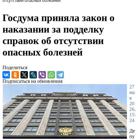
отсутствии опасных болезней
Госдума приняла закон о
наказании за подделку
справок об отсутствии
опасных болезней
Поделиться
Подписаться на обновления
27
ма
я
20
26,
15:
24
Де
пу