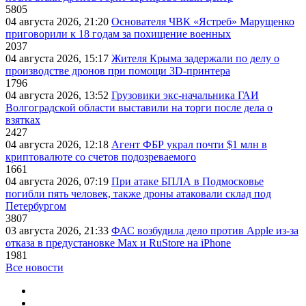
5805
04 августа 2026, 21:20
Основателя ЧВК «Ястреб» Марущенко
приговорили к 18 годам за похищение военных
2037
04 августа 2026, 15:17
Жителя Крыма задержали по делу о
производстве дронов при помощи 3D‑принтера
1796
04 августа 2026, 13:52
Грузовики экс-начальника ГАИ
Волгоградской области выставили на торги после дела о
взятках
2427
04 августа 2026, 12:18
Агент ФБР украл почти $1 млн в
криптовалюте со счетов подозреваемого
1661
04 августа 2026, 07:19
При атаке БПЛА в Подмосковье
погибли пять человек, также дроны атаковали склад под
Петербургом
3807
03 августа 2026, 21:33
ФАС возбудила дело против Apple из-за
отказа в предустановке Max и RuStore на iPhone
1981
Все новости