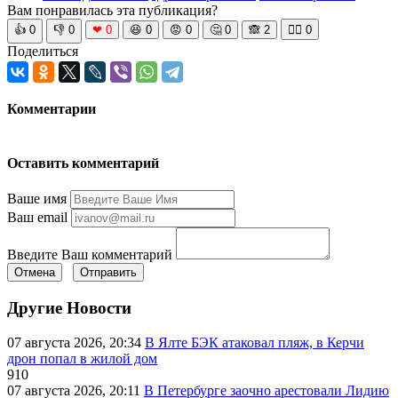
Вам понравилась эта публикация?
👍
0
👎
0
❤
0
😆
0
😡
0
🤔
0
🙈
2
🧘‍♀️
0
Поделиться
Комментарии
Оставить комментарий
Ваше имя
Ваш email
Введите Ваш комментарий
Отмена
Отправить
Другие Новости
07 августа 2026, 20:34
В Ялте БЭК атаковал пляж, в Керчи
дрон попал в жилой дом
910
07 августа 2026, 20:11
В Петербурге заочно арестовали Лидию