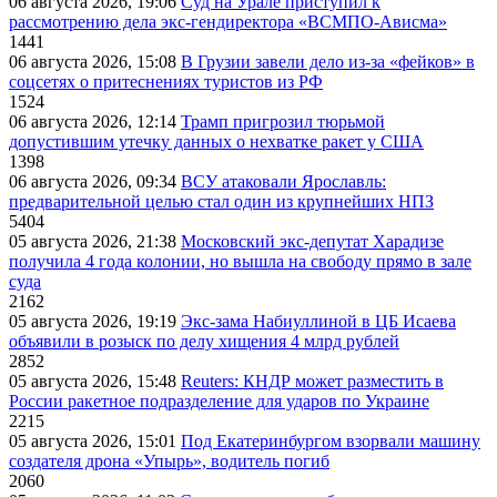
06 августа 2026, 19:06
Суд на Урале приступил к
рассмотрению дела экс-гендиректора «ВСМПО-Ависма»
1441
06 августа 2026, 15:08
В Грузии завели дело из-за «фейков» в
соцсетях о притеснениях туристов из РФ
1524
06 августа 2026, 12:14
Трамп пригрозил тюрьмой
допустившим утечку данных о нехватке ракет у США
1398
06 августа 2026, 09:34
ВСУ атаковали Ярославль:
предварительной целью стал один из крупнейших НПЗ
5404
05 августа 2026, 21:38
Московский экс-депутат Харадизе
получила 4 года колонии, но вышла на свободу прямо в зале
суда
2162
05 августа 2026, 19:19
Экс-зама Набиуллиной в ЦБ Исаева
объявили в розыск по делу хищения 4 млрд рублей
2852
05 августа 2026, 15:48
Reuters: КНДР может разместить в
России ракетное подразделение для ударов по Украине
2215
05 августа 2026, 15:01
Под Екатеринбургом взорвали машину
создателя дрона «Упырь», водитель погиб
2060