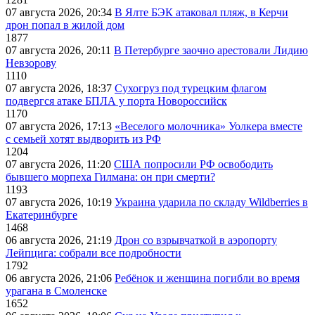
07 августа 2026, 20:34
В Ялте БЭК атаковал пляж, в Керчи
дрон попал в жилой дом
1877
07 августа 2026, 20:11
В Петербурге заочно арестовали Лидию
Невзорову
1110
07 августа 2026, 18:37
Сухогруз под турецким флагом
подвергся атаке БПЛА у порта Новороссийск
1170
07 августа 2026, 17:13
«Веселого молочника» Уолкера вместе
с семьей хотят выдворить из РФ
1204
07 августа 2026, 11:20
США попросили РФ освободить
бывшего морпеха Гилмана: он при смерти?
1193
07 августа 2026, 10:19
Украина ударила по складу Wildberries в
Екатеринбурге
1468
06 августа 2026, 21:19
Дрон со взрывчаткой в аэропорту
Лейпцига: собрали все подробности
1792
06 августа 2026, 21:06
Ребёнок и женщина погибли во время
урагана в Смоленске
1652