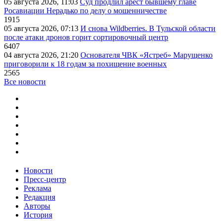
05 августа 2026, 11:03
Суд продлил арест бывшему главе
Росавиации Нерадько по делу о мошенничестве
1915
05 августа 2026, 07:13
И снова Wildberries. В Тульской области
после атаки дронов горит сортировочный центр
6407
04 августа 2026, 21:20
Основателя ЧВК «Ястреб» Марущенко
приговорили к 18 годам за похищение военных
2565
Все новости
Новости
Пресс-центр
Реклама
Редакция
Авторы
История