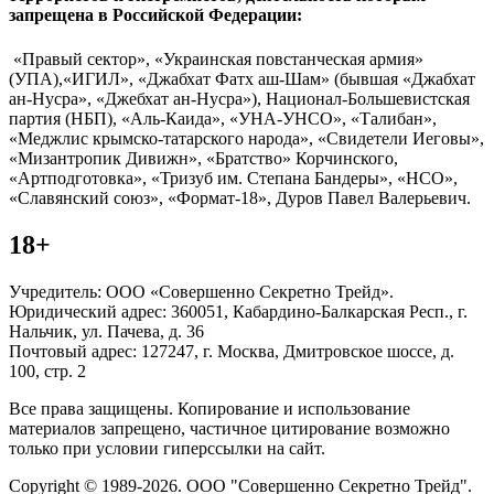
запрещена в Российской Федерации:
«Правый сектор», «Украинская повстанческая армия»
(УПА),«ИГИЛ», «Джабхат Фатх аш-Шам» (бывшая «Джабхат
ан-Нусра», «Джебхат ан-Нусра»), Национал-Большевистская
партия (НБП), «Аль-Каида», «УНА-УНСО», «Талибан»,
«Меджлис крымско-татарского народа», «Свидетели Иеговы»,
«Мизантропик Дивижн», «Братство» Корчинского,
«Артподготовка», «Тризуб им. Степана Бандеры», «НСО»,
«Славянский союз», «Формат-18», Дуров Павел Валерьевич.
18+
Учредитель: ООО «Совершенно Секретно Трейд».
Юридический адрес: 360051, Кабардино-Балкарская Респ., г.
Нальчик, ул. Пачева, д. 36
Почтовый адрес: 127247, г. Москва, Дмитровское шоссе, д.
100, стр. 2
Все права защищены. Копирование и использование
материалов запрещено, частичное цитирование возможно
только при условии гиперссылки на сайт.
Copyright © 1989-2026. ООО "Совершенно Секретно Трейд".