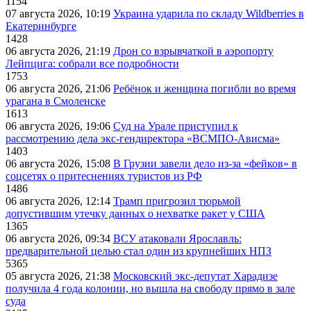
1154
07 августа 2026, 10:19
Украина ударила по складу Wildberries в
Екатеринбурге
1428
06 августа 2026, 21:19
Дрон со взрывчаткой в аэропорту
Лейпцига: собрали все подробности
1753
06 августа 2026, 21:06
Ребёнок и женщина погибли во время
урагана в Смоленске
1613
06 августа 2026, 19:06
Суд на Урале приступил к
рассмотрению дела экс-гендиректора «ВСМПО-Ависма»
1403
06 августа 2026, 15:08
В Грузии завели дело из-за «фейков» в
соцсетях о притеснениях туристов из РФ
1486
06 августа 2026, 12:14
Трамп пригрозил тюрьмой
допустившим утечку данных о нехватке ракет у США
1365
06 августа 2026, 09:34
ВСУ атаковали Ярославль:
предварительной целью стал один из крупнейших НПЗ
5365
05 августа 2026, 21:38
Московский экс-депутат Харадизе
получила 4 года колонии, но вышла на свободу прямо в зале
суда