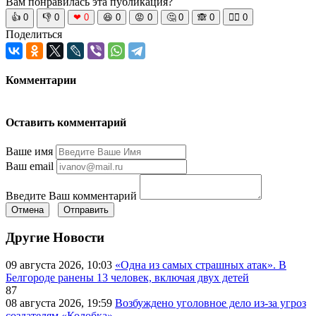
Вам понравилась эта публикация?
👍
0
👎
0
❤
0
😆
0
😡
0
🤔
0
🙈
0
🧘‍♀️
0
Поделиться
Комментарии
Оставить комментарий
Ваше имя
Ваш email
Введите Ваш комментарий
Отмена
Отправить
Другие Новости
09 августа 2026, 10:03
«Одна из самых страшных атак». В
Белгороде ранены 13 человек, включая двух детей
87
08 августа 2026, 19:59
Возбуждено уголовное дело из-за угроз
создателям «Колобка»