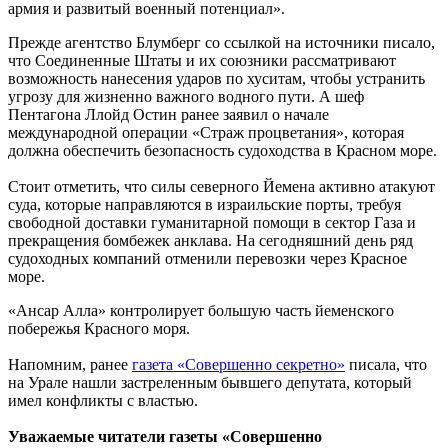
армия и развитый военный потенциал».
Прежде агентство Блумберг со ссылкой на источники писало,
что Соединенные Штаты и их союзники рассматривают
возможность нанесения ударов по хуситам, чтобы устранить
угрозу для жизненно важного водного пути. А шеф
Пентагона Ллойд Остин ранее заявил о начале
международной операции «Страж процветания», которая
должна обеспечить безопасность судоходства в Красном море.
Стоит отметить, что силы северного Йемена активно атакуют
суда, которые направляются в израильские порты, требуя
свободной доставки гуманитарной помощи в сектор Газа и
прекращения бомбежек анклава. На сегодняшний день ряд
судоходных компаний отменили перевозки через Красное
море.
«Ансар Алла» контролирует большую часть йеменского
побережья Красного моря.
Напомним, ранее
газета «Совершенно секретно»
писала, что
на Урале нашли застреленным бывшего депутата, который
имел конфликты с властью.
Уважаемые читатели газеты «Совершенно