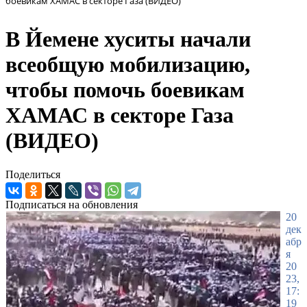
боевикам ХАМАС в секторе Газа (ВИДЕО)
В Йемене хуситы начали
всеобщую мобилизацию,
чтобы помочь боевикам
ХАМАС в секторе Газа
(ВИДЕО)
Поделиться
Подписаться на обновления
20
дек
абр
я
20
23,
17:
19