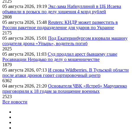
2125
05 августа 2026, 19:19
Экс-зама Набиуллиной в ЦБ Исаева
объявили в розыск по делу хищения 4 млрд рублей
2808
05 августа 2026, 15:48
Reuters: КНДР может разместить в
России ракетное подразделение для ударов по Украине
2175
05 августа 2026, 15:01
Под Екатеринбургом взорвали машину
создателя дрона «Упырь», водитель погиб
2025
05 августа 2026, 11:03
Суд продлил арест бывшему главе
Росавиации Нерадько по делу о мошенничестве
1879
05 августа 2026, 07:13
И снова Wildberries. В Тульской области
после атаки дронов горит сортировочный центр
6362
04 августа 2026, 21:20
Основателя ЧВК «Ястреб» Марущенко
приговорили к 18 годам за похищение военных
2523
Все новости