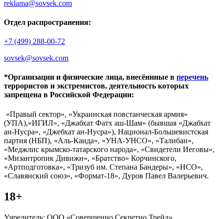
reklama@sovsek.com
Отдел распространения:
+7 (499) 288-00-72
sovsek@sovsek.com
*Организации и физические лица, внесённные в
перечень
террористов и экстремистов, деятельность которых
запрещена в Российской Федерации:
«Правый сектор», «Украинская повстанческая армия»
(УПА),«ИГИЛ», «Джабхат Фатх аш-Шам» (бывшая «Джабхат
ан-Нусра», «Джебхат ан-Нусра»), Национал-Большевистская
партия (НБП), «Аль-Каида», «УНА-УНСО», «Талибан»,
«Меджлис крымско-татарского народа», «Свидетели Иеговы»,
«Мизантропик Дивижн», «Братство» Корчинского,
«Артподготовка», «Тризуб им. Степана Бандеры», «НСО»,
«Славянский союз», «Формат-18», Дуров Павел Валерьевич.
18+
Учредитель: ООО «Совершенно Секретно Трейд».