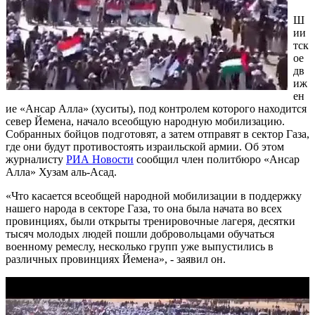
Ш
ии
тск
ое
дв
иж
ен
ие «Ансар Алла» (хуситы), под контролем которого находится
север Йемена, начало всеобщую народную мобилизацию.
Собранных бойцов подготовят, а затем отправят в сектор Газа,
где они будут противостоять израильской армии. Об этом
журналисту
РИА Новости
сообщил член политбюро «Ансар
Алла» Хузам аль-Асад.
«Что касается всеобщей народной мобилизации в поддержку
нашего народа в секторе Газа, то она была начата во всех
провинциях, были открыты тренировочные лагеря, десятки
тысяч молодых людей пошли добровольцами обучаться
военному ремеслу, несколько групп уже выпустились в
различных провинциях Йемена», - заявил он.