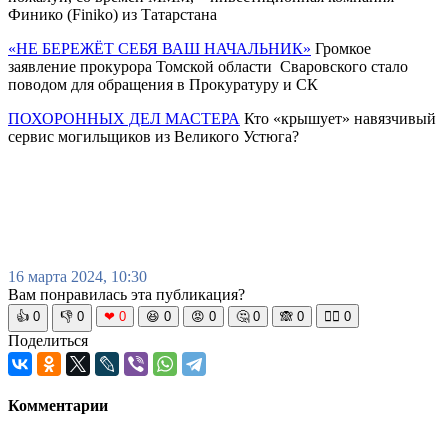
Финико (Finiko) из Татарстана
«НЕ БЕРЕЖЁТ СЕБЯ ВАШ НАЧАЛЬНИК»
Громкое
заявление прокурора Томской области Сваровского стало
поводом для обращения в Прокуратуру и СК
ПОХОРОННЫХ ДЕЛ МАСТЕРА
Кто «крышует» навязчивый
сервис могильщиков из Великого Устюга?
16 марта 2024, 10:30
Вам понравилась эта публикация?
👍
0
👎
0
❤
0
😆
0
😡
0
🤔
0
🙈
0
🧘‍♀️
0
Поделиться
Комментарии