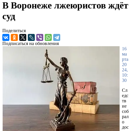
В Воронеже лжеюристов ждёт
суд
Поделиться
Подписаться на обновления
16
ма
рта
20
24,
10:
30
Сл
едс
тв
ие
соб
рал
о
дос