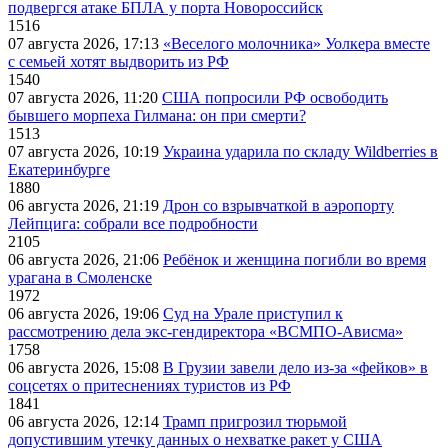
подвергся атаке БПЛА у порта Новороссийск
1516
07 августа 2026, 17:13
«Веселого молочника» Уолкера вместе
с семьей хотят выдворить из РФ
1540
07 августа 2026, 11:20
США попросили РФ освободить
бывшего морпеха Гилмана: он при смерти?
1513
07 августа 2026, 10:19
Украина ударила по складу Wildberries в
Екатеринбурге
1880
06 августа 2026, 21:19
Дрон со взрывчаткой в аэропорту
Лейпцига: собрали все подробности
2105
06 августа 2026, 21:06
Ребёнок и женщина погибли во время
урагана в Смоленске
1972
06 августа 2026, 19:06
Суд на Урале приступил к
рассмотрению дела экс-гендиректора «ВСМПО-Ависма»
1758
06 августа 2026, 15:08
В Грузии завели дело из-за «фейков» в
соцсетях о притеснениях туристов из РФ
1841
06 августа 2026, 12:14
Трамп пригрозил тюрьмой
допустившим утечку данных о нехватке ракет у США