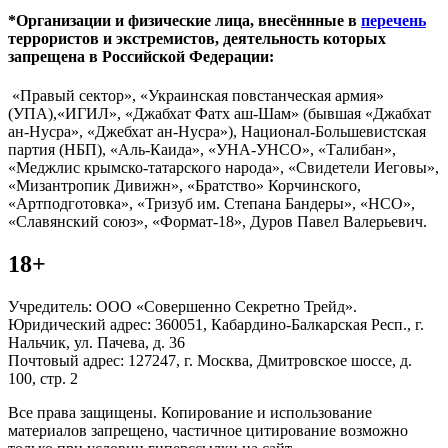
*Организации и физические лица, внесённные в
перечень
террористов и экстремистов, деятельность которых
запрещена в Российской Федерации:
«Правый сектор», «Украинская повстанческая армия»
(УПА),«ИГИЛ», «Джабхат Фатх аш-Шам» (бывшая «Джабхат
ан-Нусра», «Джебхат ан-Нусра»), Национал-Большевистская
партия (НБП), «Аль-Каида», «УНА-УНСО», «Талибан»,
«Меджлис крымско-татарского народа», «Свидетели Иеговы»,
«Мизантропик Дивижн», «Братство» Корчинского,
«Артподготовка», «Тризуб им. Степана Бандеры», «НСО»,
«Славянский союз», «Формат-18», Дуров Павел Валерьевич.
18+
Учредитель: ООО «Совершенно Секретно Трейд».
Юридический адрес: 360051, Кабардино-Балкарская Респ., г.
Нальчик, ул. Пачева, д. 36
Почтовый адрес: 127247, г. Москва, Дмитровское шоссе, д.
100, стр. 2
Все права защищены. Копирование и использование
материалов запрещено, частичное цитирование возможно