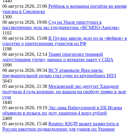
1440
06 августа 2026, 21:06
Ребёнок и женщина погибли во время
урагана в Смоленске
1300
06 августа 2026, 19:06
Суд на Урале приступил к
рассмотрению дела экс-гендиректора «ВСМПО-Ависма»
1102
06 августа 2026, 15:08
В Грузии завели дело из-за «фейков» в
соцсетях о притеснениях туристов из РФ
1198
06 августа 2026, 12:14
Трамп пригрозил тюрьмой
допустившим утечку данных о нехватке ракет у США
1096
06 августа 2026, 09:34
ВСУ атаковали Ярославль:
предварительной целью стал один из крупнейших НПЗ
5043
05 августа 2026, 21:38
Московский экс-депутат Харадизе
получила 4 года колонии, но вышла на свободу прямо в зале
суда
1840
05 августа 2026, 19:19
Экс-зама Набиуллиной в ЦБ Исаева
объявили в розыск по делу хищения 4 млрд рублей
2469
05 августа 2026, 15:48
Reuters: КНДР может разместить в
России ракетное подразделение для ударов по Украине