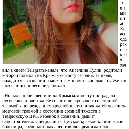
ти
вн
ый
шт
аб
Кр
асн
ода
рск
ого
кра
я
зая
вил в своём Telegram-канале, что Ангелина Кулик, родители
которой погибли на Крымском мосту сегодня, 17 июля,
находится в сознании и может самостоятельно дышать. Жизни
школьницы ничего не угрожает.
«Ночью в происшествии на Крымском мосту пострадала
несовершеннолетняя. Ее госпитализировали с сочетанной
травмой - повреждением грудной клетки и закрытой черепно-
мозговой травмой в состоянии средней тяжести в
Темрюкскую ЦРБ. Ребенок в сознании, дышит
самостоятельно. Специалисты Детской краевой клинической
больницы, среди которых анестезиолог-реаниматолог,