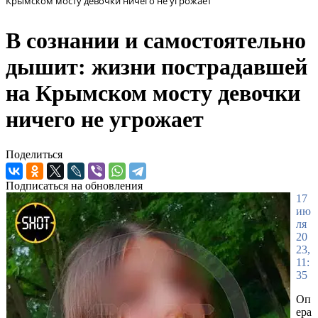
Крымском мосту девочки ничего не угрожает
В сознании и самостоятельно
дышит: жизни пострадавшей
на Крымском мосту девочки
ничего не угрожает
Поделиться
Подписаться на обновления
17
ию
ля
20
23,
11:
35
Оп
ера