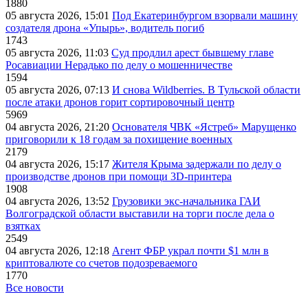
1880
05 августа 2026, 15:01
Под Екатеринбургом взорвали машину
создателя дрона «Упырь», водитель погиб
1743
05 августа 2026, 11:03
Суд продлил арест бывшему главе
Росавиации Нерадько по делу о мошенничестве
1594
05 августа 2026, 07:13
И снова Wildberries. В Тульской области
после атаки дронов горит сортировочный центр
5969
04 августа 2026, 21:20
Основателя ЧВК «Ястреб» Марущенко
приговорили к 18 годам за похищение военных
2179
04 августа 2026, 15:17
Жителя Крыма задержали по делу о
производстве дронов при помощи 3D‑принтера
1908
04 августа 2026, 13:52
Грузовики экс-начальника ГАИ
Волгоградской области выставили на торги после дела о
взятках
2549
04 августа 2026, 12:18
Агент ФБР украл почти $1 млн в
криптовалюте со счетов подозреваемого
1770
Все новости