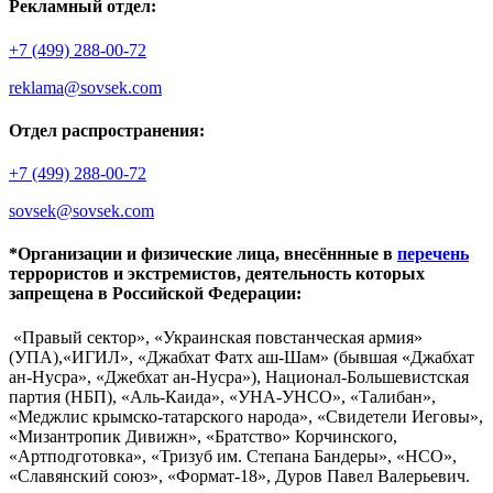
Рекламный отдел:
+7 (499) 288-00-72
reklama@sovsek.com
Отдел распространения:
+7 (499) 288-00-72
sovsek@sovsek.com
*Организации и физические лица, внесённные в
перечень
террористов и экстремистов, деятельность которых
запрещена в Российской Федерации:
«Правый сектор», «Украинская повстанческая армия»
(УПА),«ИГИЛ», «Джабхат Фатх аш-Шам» (бывшая «Джабхат
ан-Нусра», «Джебхат ан-Нусра»), Национал-Большевистская
партия (НБП), «Аль-Каида», «УНА-УНСО», «Талибан»,
«Меджлис крымско-татарского народа», «Свидетели Иеговы»,
«Мизантропик Дивижн», «Братство» Корчинского,
«Артподготовка», «Тризуб им. Степана Бандеры», «НСО»,
«Славянский союз», «Формат-18», Дуров Павел Валерьевич.