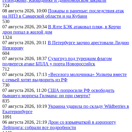
Геленджике, Кабардинке и Дивноморском закрыли
724
08 августа 2026, 10:00
Пожары и раненые: последствия атак
на НПЗ в Самарской области и на Кубани
530
07 августа 2026, 20:34
В Ялте БЭК атаковал пляж, в Керчи
дрон попал в жилой дом
1324
07 августа 2026, 20:11
В Петербурге заочно арестовали Лидию
Невзорову
604
07 августа 2026, 18:37
Сухогруз под турецким флагом
подвергся атаке БПЛА у порта Новороссийск
712
07 августа 2026, 17:13
«Веселого молочника» Уолкера вместе
с семьей хотят выдворить из РФ
730
07 августа 2026, 11:20
США попросили РФ освободить
бывшего морпеха Гилмана: он при смерти?
835
07 августа 2026, 10:19
Украина ударила по складу Wildberries в
Екатеринбурге
1091
06 августа 2026, 21:19
Дрон со взрывчаткой в аэропорту
Лейпцига: собрали все подробности