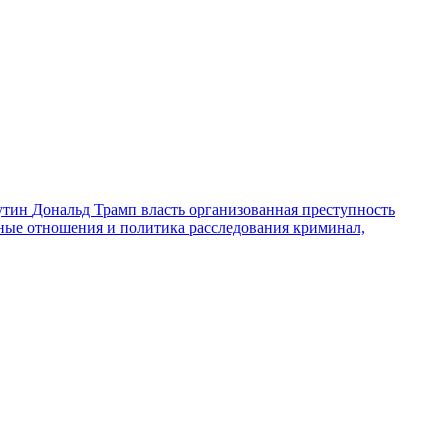
утин
Дональд Трамп
власть
организованная преступность
ные отношения и политика
расследования
криминал,