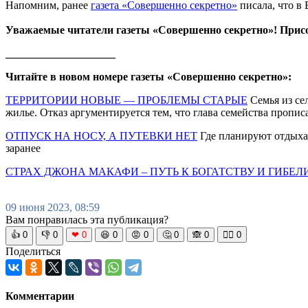
Напомним, ранее
газета «Совершенно секретно»
писала, что в 
Уважаемые читатели газеты «Совершенно секретно»! Прис
____________________
Читайте в новом номере газеты «Совершенно секретно»:
ТЕРРИТОРИИ НОВЫЕ — ПРОБЛЕМЫ СТАРЫЕ
Семья из се
жилье. Отказ аргументируется тем, что глава семейства пропи
ОТПУСК НА НОСУ, А ПУТЕВКИ НЕТ
Где планируют отдыхат
заранее
СТРАХ ДЖОНА МАКАФИ – ПУТЬ К БОГАТСТВУ И ГИБЕЛ
09 июня 2023, 08:59
Вам понравилась эта публикация?
👍
0
👎
0
❤
0
😆
0
😡
0
🤔
0
🙈
0
🧘‍♀️
0
Поделиться
Комментарии