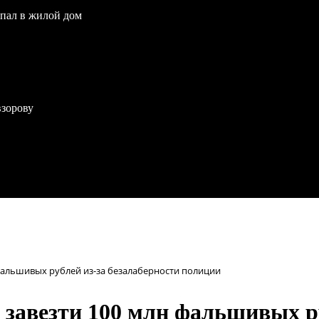
опал в жилой дом
взорову
 фальшивых рублей из-за безалаберности полиции
 завезти 100 млн фальшивых р