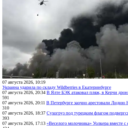
07 августа 2026, 10:19
Украина ударила по складу Wildberries в Екатеринбурге
07 августа 2026, 20:34
В Ялте БЭК атаковал пляж, в Керчи дрон
591
07 августа 2026, 20:11
В Петербурге заочно арестовали Лидию 
310
07 августа 2026, 18:37
Сухогруз под турецким флагом подвергс
393
07 августа 2026, 17:13
«Веселого молочника» Уолкера вместе с 