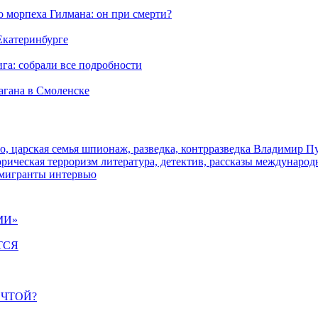
морпеха Гилмана: он при смерти?
 Екатеринбурге
га: собрали все подробности
агана в Смоленске
о, царская семья
шпионаж, разведка, контрразведка
Владимир П
торическая
терроризм
литература, детектив, рассказы
международ
 мигранты
интервью
МИ»
ТСЯ
ЕЧТОЙ?