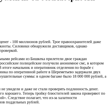
енег - 100 миллионов рублей. Трое правоохранителей даже
нкноты. Силовики обнаружили доставщиков, однако
 проверкой.
льными рейсами из Бишкека прилетели двое граждан
 российские полицейские получили анонимное смс, в котором
 итоге начальник и оперативник отделения по борьбе с
ьника по оперативной работе в Шереметьево задержали двух
нушительные суммы: в одном багаже было 18 000 000 рублей, а
не увидели и даже не стали проверять подлинность денег.
го хорошего. Теперь тройку блюстителей закона проверяют по
». Следствие полагает, что из-за халатности
нов поддельных рублей.