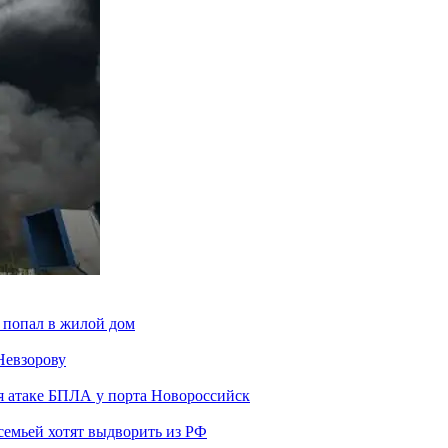
 попал в жилой дом
Невзорову
я атаке БПЛА у порта Новороссийск
семьей хотят выдворить из РФ