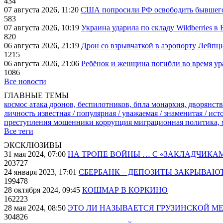
434
07 августа 2026, 11:20
США попросили РФ освободить бывшего 
583
07 августа 2026, 10:19
Украина ударила по складу Wildberries в
820
06 августа 2026, 21:19
Дрон со взрывчаткой в аэропорту Лейпци
1215
06 августа 2026, 21:06
Ребёнок и женщина погибли во время ур
1086
Все новости
ГЛАВНЫЕ ТЕМЫ
космос
атака дронов, беспилотников, бпла
монархия, дворянств
личность известная / популярная / уважаемая / знаменитая / ис
преступления
мошенники
коррупция
миграционная политика,
Все теги
ЭКСКЛЮЗИВЫ
31 мая 2024, 07:00
НА ТРОПЕ ВОЙНЫ … С «ЗАКЛАДЧИКА
203727
24 января 2023, 17:01
СБЕРБАНК – ДЕПОЗИТЫ ЗАКРЫВАЮ
199478
28 октября 2024, 09:45
КОШМАР В КОРКИНО
162223
28 мая 2024, 08:50
ЭТО ЛИ НАЗЫВАЕТСЯ ГРУЗИНСКОЙ М
304826