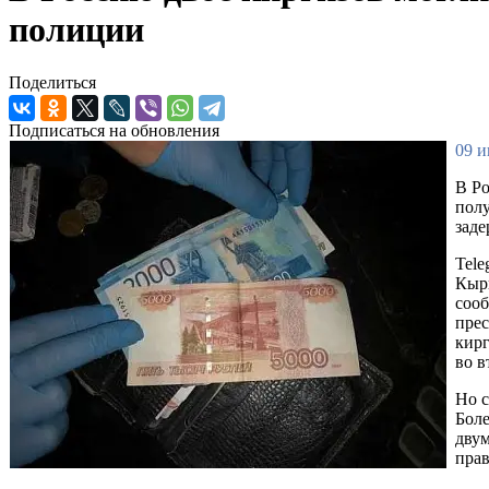
полиции
Поделиться
Подписаться на обновления
09 и
В Ро
полу
заде
Tele
Кырг
сооб
прес
кирг
во в
Но с
Боле
двум
прав