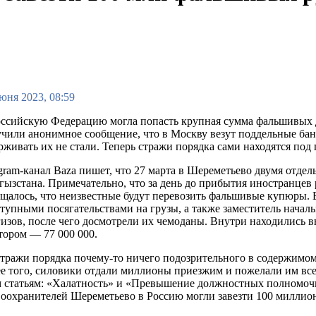
юня 2023, 08:59
ссийскую Федерацию могла попасть крупная сумма фальшивых д
чили анонимное сообщение, что в Москву везут поддельные ба
рживать их не стали. Теперь стражи порядка сами находятся под
gram-канал Baza пишет, что 27 марта в Шереметьево двумя отде
ызстана. Примечательно, что за день до прибытия иностранцев
щалось, что неизвестные будут перевозить фальшивые купюры. В
тупными посягательствами на грузы, а также заместитель начал
изов, после чего досмотрели их чемоданы. Внутри находились в
тором — 77 000 000.
тражи порядка почему-то ничего подозрительного в содержимом 
е того, силовики отдали миллионы приезжим и пожелали им все
 статьям: «Халатность» и «Превышение должностных полномочий
оохранителей Шереметьево в Россию могли завезти 100 миллио