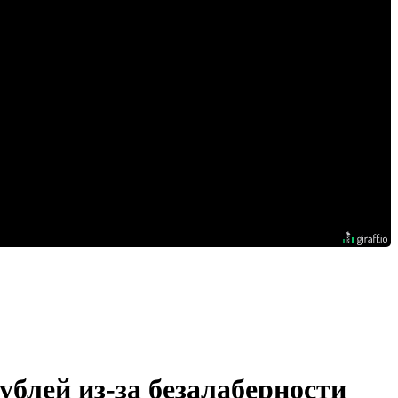
ублей из-за безалаберности