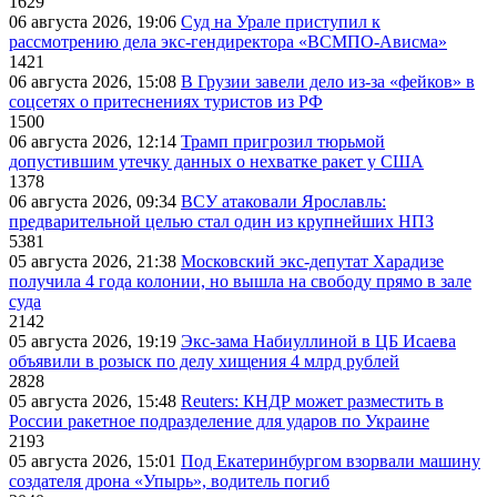
1629
06 августа 2026, 19:06
Суд на Урале приступил к
рассмотрению дела экс-гендиректора «ВСМПО-Ависма»
1421
06 августа 2026, 15:08
В Грузии завели дело из-за «фейков» в
соцсетях о притеснениях туристов из РФ
1500
06 августа 2026, 12:14
Трамп пригрозил тюрьмой
допустившим утечку данных о нехватке ракет у США
1378
06 августа 2026, 09:34
ВСУ атаковали Ярославль:
предварительной целью стал один из крупнейших НПЗ
5381
05 августа 2026, 21:38
Московский экс-депутат Харадизе
получила 4 года колонии, но вышла на свободу прямо в зале
суда
2142
05 августа 2026, 19:19
Экс-зама Набиуллиной в ЦБ Исаева
объявили в розыск по делу хищения 4 млрд рублей
2828
05 августа 2026, 15:48
Reuters: КНДР может разместить в
России ракетное подразделение для ударов по Украине
2193
05 августа 2026, 15:01
Под Екатеринбургом взорвали машину
создателя дрона «Упырь», водитель погиб