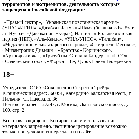
террористов и экстремистов, деятельность которых
запрещена в Российской Федерации:
«Правый сектор», «Украинская повстанческая армия»
(УПА),«ИГИЛ», «Джабхат Фатх аш-Шам» (бывшая «Джабхат
ан-Нусра», «Джебхат ан-Нусра»), Национал-Большевистская
партия (НБП), «Аль-Каида», «УНА-УНСО», «Талибан»,
«Меджлис крымско-татарского народа», «Свидетели Иеговы»,
«Мизантропик Дивижн», «Братство» Корчинского,
«Артподготовка», «Тризуб им. Степана Бандеры», «НСО»,
«Славянский союз», «Формат-18», Дуров Павел Валерьевич.
18+
Учредитель: ООО «Совершенно Секретно Трейд».
Юридический адрес: 360051, Кабардино-Балкарская Респ., г.
Нальчик, ул. Пачева, д. 36
Почтовый адрес: 127247, г. Москва, Дмитровское шоссе, д.
100, стр. 2
Все права защищены. Копирование и использование
материалов запрещено, частичное цитирование возможно
только при условии гиперссылки на сайт.