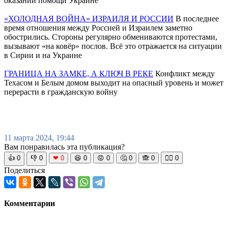
оказании помощи Украине
«ХОЛОДНАЯ ВОЙНА» ИЗРАИЛЯ И РОССИИ
В последнее
время отношения между Россией и Израилем заметно
обострились. Стороны регулярно обмениваются протестами,
вызывают «на ковёр» послов. Всё это отражается на ситуации
в Сирии и на Украине
ГРАНИЦА НА ЗАМКЕ, А КЛЮЧ В РЕКЕ
Конфликт между
Техасом и Белым домом выходит на опасный уровень и может
перерасти в гражданскую войну
11 марта 2024, 19:44
Вам понравилась эта публикация?
👍
0
👎
0
❤
0
😆
0
😡
0
🤔
0
🙈
0
🧘‍♀️
0
Поделиться
Комментарии