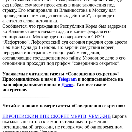
суд избрал ему меру пресечения в виде заключения под
стражу. Его этапировали из Владивостока в Москву для
проведения с ним следственных действий", - приводит
агентство слова источника.
Сообщается, что гражданин Республики Корея был задержан
во Владивостоке в начале года, а в конце февраля его
этапировали в Москву, где он содержится в СИЗО
“Лефортово”. Лефортовский суд сегодня продлил срок ареста
Пэк Вон Суна до 15 июня. По версии следствия кореец
передавал иностранным спецслужбам сведения,
составляющие государственную тайну. Уголовное дело в его
отношении проходит под грифом “совершенно секретно”.
Уважаемые читатели газеты «Совершенно секретно»!
Присоединяйтесь к нам в
Telegram
и подписывайтесь на
наш официальный канал в
Дзене
. Там все самое
интересное.
____________________
Читайте в новом номере газеты «Совершенно секретно»:
ЕВРОПЕЙСКИЙ ВПК СКОРЕЕ МЁРТВ, ЧЕМ ЖИВ
Европа
оказалась не готова к самостоятельному отражению
потенциальной агрессии, не говоря уже об одновременном