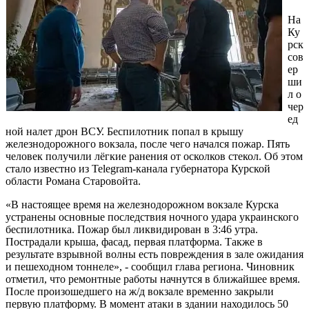
На
Ку
рск
сов
ер
ши
л о
чер
ед
ной налет дрон ВСУ. Беспилотник попал в крышу
железнодорожного вокзала, после чего начался пожар. Пять
человек получили лёгкие ранения от осколков стекол. Об этом
стало известно из Telegram-канала губернатора Курской
области Романа Старовойта.
«В настоящее время на железнодорожном вокзале Курска
устранены основные последствия ночного удара украинского
беспилотника. Пожар был ликвидирован в 3:46 утра.
Пострадали крыша, фасад, первая платформа. Также в
результате взрывной волны есть повреждения в зале ожидания
и пешеходном тоннеле», - сообщил глава региона. Чиновник
отметил, что ремонтные работы начнутся в ближайшее время.
После произошедшего на ж/д вокзале временно закрыли
первую платформу. В момент атаки в здании находилось 50