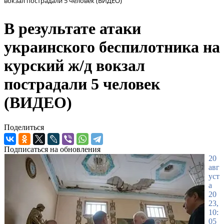
вокзал пострадали 5 человек (ВИДЕО)
В результате атаки
украинского беспилотника на
курский ж/д вокзал
пострадали 5 человек
(ВИДЕО)
Поделиться
Подписаться на обновления
20
авг
уст
а
20
23,
10:
05