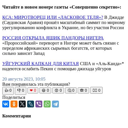
Читайте в новом номере газеты «Совершенно секретно»:
КСА: МИРОТВОРЕЦ ИЛИ «ЛАСКОВОЕ ТЕЛЯ»?
В Джидде
(Саудовская Аравия) прошёл масштабный саммит по мирному
урегулированию конфликта в Украине, но без участия России
РОССИЯ ОТКРЫЛА ЯЩИК ПАНДОРЫ НИГЕРА
«Пророссийский» переворот в Нигере может быть связан с
переделом африканских сырьевых богатств, от которых
сильно зависит Запад
УЙГУРСКИЙ КАПКАН ДЛЯ КИТАЯ
США и «Аль-Каида»*
надеются ослабить Пекин с помощью джихада уйгуров
20 августа 2023, 10:05
Вам понравилась эта публикация?
👍
0
👎
0
❤
0
😆
0
😡
0
🤔
0
🙈
0
🧘‍♀️
0
Поделиться
Комментарии