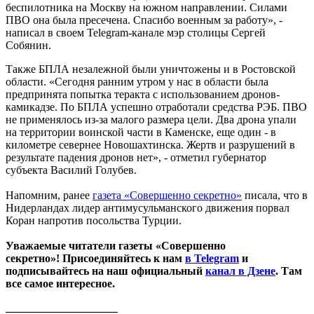
беспилотника на Москву на южном направлении. Силами
ПВО она была пресечена. Спасибо военным за работу», -
написал в своем Telegram-канале мэр столицы Сергей
Собянин.
Также БПЛА незалежной были уничтожены и в Ростовской
области. «Сегодня ранним утром у нас в области была
предпринята попытка теракта с использованием дронов-
камикадзе. По БПЛА успешно отработали средства РЭБ. ПВО
не применялось из-за малого размера цели. Два дрона упали
на территории воинской части в Каменске, еще один - в
километре севернее Новошахтинска. Жертв и разрушений в
результате падения дронов нет», - отметил губернатор
субъекта Василий Голубев.
Напомним, ранее
газета «Совершенно секретно»
писала, что в
Нидерландах лидер антимусульманского движения порвал
Коран напротив посольства Турции.
Уважаемые читатели газеты «Совершенно
секретно»! Присоединяйтесь к нам
в Telegram
и
подписывайтесь на наш официальный
канал в Дзене
. Там
все самое интересное.
____________________