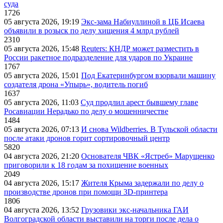
суда
1726
05 августа 2026, 19:19
Экс-зама Набиуллиной в ЦБ Исаева
объявили в розыск по делу хищения 4 млрд рублей
2310
05 августа 2026, 15:48
Reuters: КНДР может разместить в
России ракетное подразделение для ударов по Украине
1767
05 августа 2026, 15:01
Под Екатеринбургом взорвали машину
создателя дрона «Упырь», водитель погиб
1637
05 августа 2026, 11:03
Суд продлил арест бывшему главе
Росавиации Нерадько по делу о мошенничестве
1484
05 августа 2026, 07:13
И снова Wildberries. В Тульской области
после атаки дронов горит сортировочный центр
5820
04 августа 2026, 21:20
Основателя ЧВК «Ястреб» Марущенко
приговорили к 18 годам за похищение военных
2049
04 августа 2026, 15:17
Жителя Крыма задержали по делу о
производстве дронов при помощи 3D‑принтера
1806
04 августа 2026, 13:52
Грузовики экс-начальника ГАИ
Волгоградской области выставили на торги после дела о