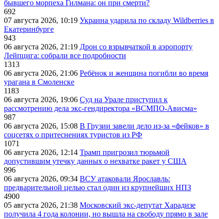
бывшего морпеха Гилмана: он при смерти?
692
07 августа 2026, 10:19
Украина ударила по складу Wildberries в
Екатеринбурге
943
06 августа 2026, 21:19
Дрон со взрывчаткой в аэропорту
Лейпцига: собрали все подробности
1313
06 августа 2026, 21:06
Ребёнок и женщина погибли во время
урагана в Смоленске
1183
06 августа 2026, 19:06
Суд на Урале приступил к
рассмотрению дела экс-гендиректора «ВСМПО-Ависма»
987
06 августа 2026, 15:08
В Грузии завели дело из-за «фейков» в
соцсетях о притеснениях туристов из РФ
1071
06 августа 2026, 12:14
Трамп пригрозил тюрьмой
допустившим утечку данных о нехватке ракет у США
996
06 августа 2026, 09:34
ВСУ атаковали Ярославль:
предварительной целью стал один из крупнейших НПЗ
4900
05 августа 2026, 21:38
Московский экс-депутат Харадизе
получила 4 года колонии, но вышла на свободу прямо в зале