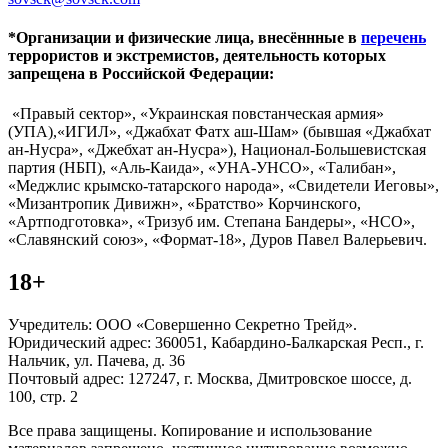
*Организации и физические лица, внесённные в
перечень
террористов и экстремистов, деятельность которых
запрещена в Российской Федерации:
«Правый сектор», «Украинская повстанческая армия»
(УПА),«ИГИЛ», «Джабхат Фатх аш-Шам» (бывшая «Джабхат
ан-Нусра», «Джебхат ан-Нусра»), Национал-Большевистская
партия (НБП), «Аль-Каида», «УНА-УНСО», «Талибан»,
«Меджлис крымско-татарского народа», «Свидетели Иеговы»,
«Мизантропик Дивижн», «Братство» Корчинского,
«Артподготовка», «Тризуб им. Степана Бандеры», «НСО»,
«Славянский союз», «Формат-18», Дуров Павел Валерьевич.
18+
Учредитель: ООО «Совершенно Секретно Трейд».
Юридический адрес: 360051, Кабардино-Балкарская Респ., г.
Нальчик, ул. Пачева, д. 36
Почтовый адрес: 127247, г. Москва, Дмитровское шоссе, д.
100, стр. 2
Все права защищены. Копирование и использование