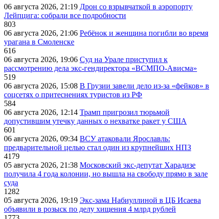
06 августа 2026, 21:19
Дрон со взрывчаткой в аэропорту
Лейпцига: собрали все подробности
803
06 августа 2026, 21:06
Ребёнок и женщина погибли во время
урагана в Смоленске
616
06 августа 2026, 19:06
Суд на Урале приступил к
рассмотрению дела экс-гендиректора «ВСМПО-Ависма»
519
06 августа 2026, 15:08
В Грузии завели дело из-за «фейков» в
соцсетях о притеснениях туристов из РФ
584
06 августа 2026, 12:14
Трамп пригрозил тюрьмой
допустившим утечку данных о нехватке ракет у США
601
06 августа 2026, 09:34
ВСУ атаковали Ярославль:
предварительной целью стал один из крупнейших НПЗ
4179
05 августа 2026, 21:38
Московский экс-депутат Харадизе
получила 4 года колонии, но вышла на свободу прямо в зале
суда
1282
05 августа 2026, 19:19
Экс-зама Набиуллиной в ЦБ Исаева
объявили в розыск по делу хищения 4 млрд рублей
1773