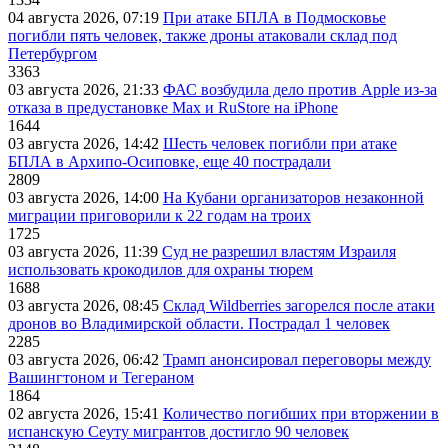
04 августа 2026, 07:19
При атаке БПЛА в Подмосковье
погибли пять человек, также дроны атаковали склад под
Петербургом
3363
03 августа 2026, 21:33
ФАС возбудила дело против Apple из-за
отказа в предустановке Max и RuStore на iPhone
1644
03 августа 2026, 14:42
Шесть человек погибли при атаке
БПЛА в Архипо-Осиповке, еще 40 пострадали
2809
03 августа 2026, 14:00
На Кубани организаторов незаконной
миграции приговорили к 22 годам на троих
1725
03 августа 2026, 11:39
Суд не разрешил властям Израиля
использовать крокодилов для охраны тюрем
1688
03 августа 2026, 08:45
Склад Wildberries загорелся после атаки
дронов во Владимирской области. Пострадал 1 человек
2285
03 августа 2026, 06:42
Трамп анонсировал переговоры между
Вашингтоном и Тегераном
1864
02 августа 2026, 15:41
Количество погибших при вторжении в
испанскую Сеуту мигрантов достигло 90 человек