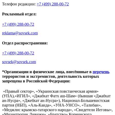
Телефон редакции:
+7 (499) 288-00-72
Рекламный отдел:
+7 (499) 288-00-72
reklama@sovsek.com
Отдел распространения:
+7 (499) 288-00-72
sovsek@sovsek.com
*Организации и физические лица, внесённные в
перечень
террористов и экстремистов, деятельность которых
запрещена в Российской Федерации:
«Правый сектор», «Украинская повстанческая армия»
(УПА),«ИГИЛ», «Джабхат Фатх аш-Шам» (бывшая «Джабхат
ан-Нусра», «Джебхат ан-Нусра»), Национал-Большевистская
партия (НБП), «Аль-Каида», «УНА-УНСО», «Талибан»,
«Меджлис крымско-татарского народа», «Свидетели Иеговы»,
«Мизантропик Дивижн», «Братство» Корчинского,