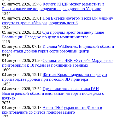
05 августа 2026, 15:48
Reuters: КНДР может разместить в
России ракетное подразделение для ударов по Украине
1344
05 августа 2026, 15:01
Под Екатеринбургом взорвали машину
создателя дрона «Упырь», водитель погиб
1243
05 августа 2026, 11:03
Суд продлил арест бывшему главе
Росавиации Нерадько по делу о мошенничестве
1115
05 августа 2026, 07:13
И снова Wildberries. В Тульской области
после атаки дронов горит сортировочный центр
5310
04 августа 2026, 21:20
Основателя ЧВК «Ястреб» Марущенко
приговорили к 18 годам за похищение военных
1609
04 августа 2026, 15:17
Жителя Крыма задержали по делу о
производстве дронов при помощи 3D‑принтера
1453
04 августа 2026, 13:52
Грузовики экс-начальника ГАИ
Волгоградской области выставили на торги после дела о
взятках
2075
04 августа 2026, 12:18
Агент ФБР украл почти $1 млн в
криптовалюте со счетов подозреваемого
1334