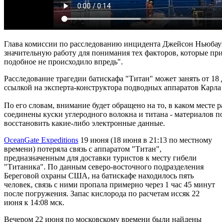
Глава комиссии по расследованию инцидента Джейсон Ньюбауэ
значительную работу для понимания тех факторов, которые при
подобное не происходило впредь".
Расследование трагедии батискафа "Титан" может занять от 18 
ссылкой на эксперта-конструктора подводных аппаратов Карла
По его словам, внимание будет обращено на то, в каком месте 
соединены куски углеродного волокна и титана - материалов п
восстановить какие-либо электронные данные.
OceanGate Expeditions
19 июня (18 июня в 21:13 по местному
времени) потеряла связь с аппаратом "Титан",
предназначенным для доставки туристов к месту гибели
"Титаника". По данным северо-восточного подразделения
Береговой охраны США, на батискафе находилось пять
человек, связь с ними пропала примерно через 1 час 45 минут
после погружения. Запас кислорода по расчетам иссяк 22
июня к 14:08 мск.
Вечером 22 июня по московскому времени были найдены