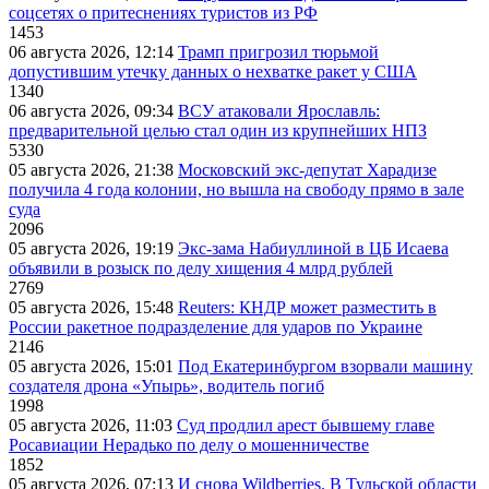
соцсетях о притеснениях туристов из РФ
1453
06 августа 2026, 12:14
Трамп пригрозил тюрьмой
допустившим утечку данных о нехватке ракет у США
1340
06 августа 2026, 09:34
ВСУ атаковали Ярославль:
предварительной целью стал один из крупнейших НПЗ
5330
05 августа 2026, 21:38
Московский экс-депутат Харадизе
получила 4 года колонии, но вышла на свободу прямо в зале
суда
2096
05 августа 2026, 19:19
Экс-зама Набиуллиной в ЦБ Исаева
объявили в розыск по делу хищения 4 млрд рублей
2769
05 августа 2026, 15:48
Reuters: КНДР может разместить в
России ракетное подразделение для ударов по Украине
2146
05 августа 2026, 15:01
Под Екатеринбургом взорвали машину
создателя дрона «Упырь», водитель погиб
1998
05 августа 2026, 11:03
Суд продлил арест бывшему главе
Росавиации Нерадько по делу о мошенничестве
1852
05 августа 2026, 07:13
И снова Wildberries. В Тульской области