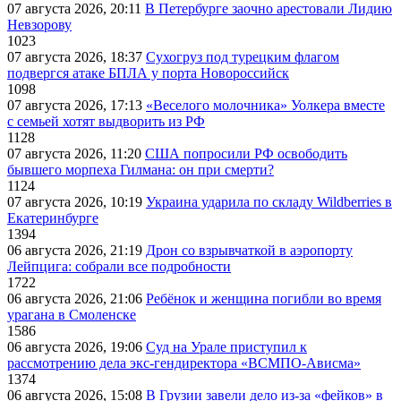
07 августа 2026, 20:11
В Петербурге заочно арестовали Лидию
Невзорову
1023
07 августа 2026, 18:37
Сухогруз под турецким флагом
подвергся атаке БПЛА у порта Новороссийск
1098
07 августа 2026, 17:13
«Веселого молочника» Уолкера вместе
с семьей хотят выдворить из РФ
1128
07 августа 2026, 11:20
США попросили РФ освободить
бывшего морпеха Гилмана: он при смерти?
1124
07 августа 2026, 10:19
Украина ударила по складу Wildberries в
Екатеринбурге
1394
06 августа 2026, 21:19
Дрон со взрывчаткой в аэропорту
Лейпцига: собрали все подробности
1722
06 августа 2026, 21:06
Ребёнок и женщина погибли во время
урагана в Смоленске
1586
06 августа 2026, 19:06
Суд на Урале приступил к
рассмотрению дела экс-гендиректора «ВСМПО-Ависма»
1374
06 августа 2026, 15:08
В Грузии завели дело из-за «фейков» в