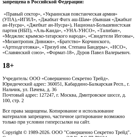
запрещена в Российской Федерации:
«Правый сектор», «Украинская повстанческая армия»
(УПА),«ИГИЛ», «Джабхат Фатх аш-Шам» (бывшая «Джабхат
ан-Нусра», «Джебхат ан-Нусра»), Национал-Большевистская
партия (НБП), «Аль-Каида», «УНА-УНСО», «Талибан»,
«Меджлис крымско-татарского народа», «Свидетели Иеговы»,
«Мизантропик Дивижн», «Братство» Корчинского,
«Артподготовка», «Тризуб им. Степана Бандеры», «НСО»,
«Славянский союз», «Формат-18», Дуров Павел Валерьевич.
18+
Учредитель: ООО «Совершенно Секретно Трейд».
Юридический адрес: 360051, Кабардино-Балкарская Респ., г.
Нальчик, ул. Пачева, д. 36
Почтовый адрес: 127247, г. Москва, Дмитровское шоссе, д.
100, стр. 2
Все права защищены. Копирование и использование
материалов запрещено, частичное цитирование возможно
только при условии гиперссылки на сайт.
Copyright © 1989-2026. ООО "Совершенно Секретно Трейд".