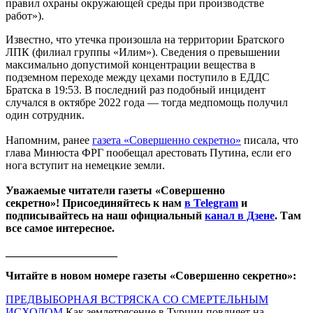
правил охраны окружающей среды при производстве
работ»).
Известно, что утечка произошла на территории Братского
ЛПК (филиал группы «Илим»). Сведения о превышении
максимально допустимой концентрации вещества в
подземном переходе между цехами поступило в ЕДДС
Братска в 19:53. В последний раз подобный инцидент
случался в октябре 2022 года — тогда медпомощь получил
один сотрудник.
Напомним, ранее
газета «Совершенно секретно»
писала, что
глава Минюста ФРГ пообещал арестовать Путина, если его
нога вступит на немецкие земли.
Уважаемые читатели газеты «Совершенно
секретно»! Присоединяйтесь к нам
в Telegram
и
подписывайтесь на наш официальный
канал в Дзене
. Там
все самое интересное.
____________________
Читайте в новом номере газеты «Совершенно секретно»:
ПРЕДВЫБОРНАЯ ВСТРЯСКА СО СМЕРТЕЛЬНЫМ
ИСХОДОМ
Как землетрясение в Турции повлияет на