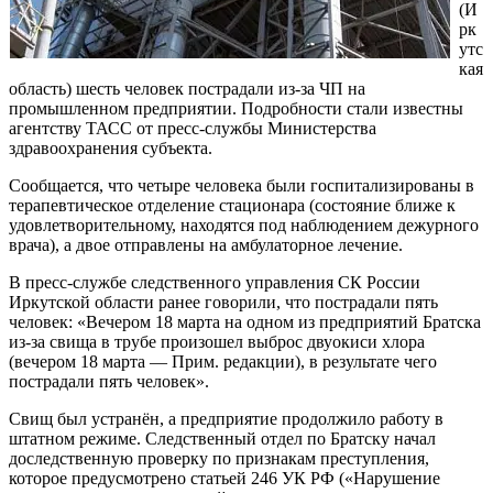
(И
рк
утс
кая
область) шесть человек пострадали из-за ЧП на
промышленном предприятии. Подробности стали известны
агентству ТАСС от пресс-службы Министерства
здравоохранения субъекта.
Сообщается, что четыре человека были госпитализированы в
терапевтическое отделение стационара (состояние ближе к
удовлетворительному, находятся под наблюдением дежурного
врача), а двое отправлены на амбулаторное лечение.
В пресс-службе следственного управления СК России
Иркутской области ранее говорили, что пострадали пять
человек: «Вечером 18 марта на одном из предприятий Братска
из-за свища в трубе произошел выброс двуокиси хлора
(вечером 18 марта — Прим. редакции), в результате чего
пострадали пять человек».
Свищ был устранён, а предприятие продолжило работу в
штатном режиме. Следственный отдел по Братску начал
доследственную проверку по признакам преступления,
которое предусмотрено статьей 246 УК РФ («Нарушение