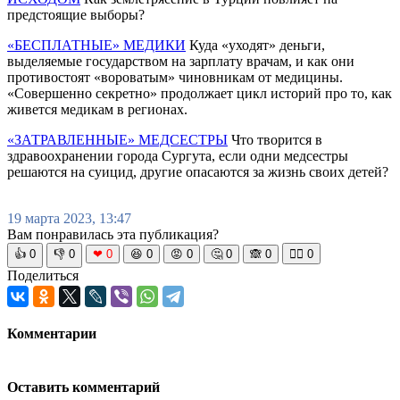
предстоящие выборы?
«БЕСПЛАТНЫЕ» МЕДИКИ
Куда «уходят» деньги,
выделяемые государством на зарплату врачам, и как они
противостоят «вороватым» чиновникам от медицины.
«Совершенно секретно» продолжает цикл историй про то, как
живется медикам в регионах.
«ЗАТРАВЛЕННЫЕ» МЕДСЕСТРЫ
Что творится в
здравоохранении города Сургута, если одни медсестры
решаются на суицид, другие опасаются за жизнь своих детей?
19 марта 2023, 13:47
Вам понравилась эта публикация?
👍
0
👎
0
❤
0
😆
0
😡
0
🤔
0
🙈
0
🧘‍♀️
0
Поделиться
Комментарии
Оставить комментарий