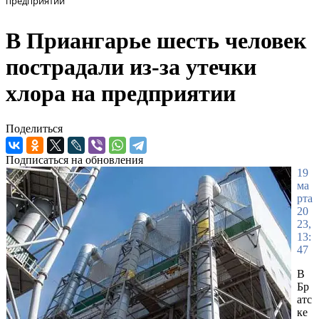
предприятии
В Приангарье шесть человек
пострадали из-за утечки
хлора на предприятии
Поделиться
Подписаться на обновления
19
ма
рта
20
23,
13:
47
В
Бр
атс
ке