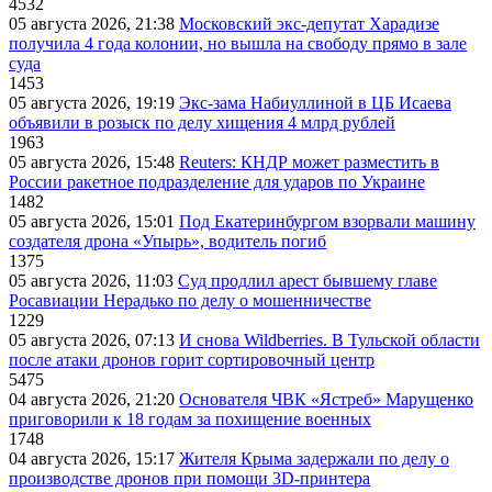
4532
05 августа 2026, 21:38
Московский экс-депутат Харадизе
получила 4 года колонии, но вышла на свободу прямо в зале
суда
1453
05 августа 2026, 19:19
Экс-зама Набиуллиной в ЦБ Исаева
объявили в розыск по делу хищения 4 млрд рублей
1963
05 августа 2026, 15:48
Reuters: КНДР может разместить в
России ракетное подразделение для ударов по Украине
1482
05 августа 2026, 15:01
Под Екатеринбургом взорвали машину
создателя дрона «Упырь», водитель погиб
1375
05 августа 2026, 11:03
Суд продлил арест бывшему главе
Росавиации Нерадько по делу о мошенничестве
1229
05 августа 2026, 07:13
И снова Wildberries. В Тульской области
после атаки дронов горит сортировочный центр
5475
04 августа 2026, 21:20
Основателя ЧВК «Ястреб» Марущенко
приговорили к 18 годам за похищение военных
1748
04 августа 2026, 15:17
Жителя Крыма задержали по делу о
производстве дронов при помощи 3D‑принтера