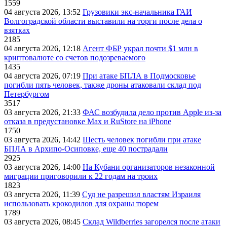
1559
04 августа 2026, 13:52
Грузовики экс-начальника ГАИ
Волгоградской области выставили на торги после дела о
взятках
2185
04 августа 2026, 12:18
Агент ФБР украл почти $1 млн в
криптовалюте со счетов подозреваемого
1435
04 августа 2026, 07:19
При атаке БПЛА в Подмосковье
погибли пять человек, также дроны атаковали склад под
Петербургом
3517
03 августа 2026, 21:33
ФАС возбудила дело против Apple из-за
отказа в предустановке Max и RuStore на iPhone
1750
03 августа 2026, 14:42
Шесть человек погибли при атаке
БПЛА в Архипо-Осиповке, еще 40 пострадали
2925
03 августа 2026, 14:00
На Кубани организаторов незаконной
миграции приговорили к 22 годам на троих
1823
03 августа 2026, 11:39
Суд не разрешил властям Израиля
использовать крокодилов для охраны тюрем
1789
03 августа 2026, 08:45
Склад Wildberries загорелся после атаки