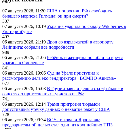
07 августа 2026, 11:20
США попросили РФ освободить
бывшего морпеха Гилмана: он при смерти?
307
07 августа 2026, 10:19
Украина ударила по складу Wildberries в
Екатеринбурге
497
06 августа 2026, 21:19
Дрон со взрывчаткой в аэропорту
Лейпцига: собрали все подробности
989
06 августа 2026, 21:06
Ребёнок и женщина погибли во время
урагана в Смоленске
841
06 августа 2026, 19:06
Суд на Урале приступил к
рассмотрению дела экс-гендиректора «ВСМПО-Ависма»
677
06 августа 2026, 15:08
В Грузии завели дело из-за «фейков» в
соцсетях о притеснениях туристов из РФ
741
06 августа 2026, 12:14
Трамп пригрозил тюрьмой
допустившим утечку данных о нехватке ракет у США
728
06 августа 2026, 09:34
ВСУ атаковали Ярославль:
предварительной целью стал один из крупнейших НПЗ