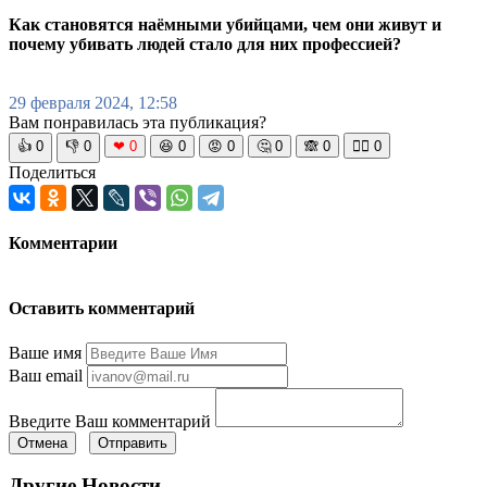
Как становятся наёмными убийцами, чем они живут и
почему убивать людей стало для них профессией?
29 февраля 2024, 12:58
Вам понравилась эта публикация?
👍
0
👎
0
❤
0
😆
0
😡
0
🤔
0
🙈
0
🧘‍♀️
0
Поделиться
Комментарии
Оставить комментарий
Ваше имя
Ваш email
Введите Ваш комментарий
Отмена
Отправить
Другие Новости