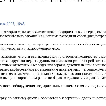
юля 2025, 16:45
ерритории сельскохозяйственного предприятия в Люберецком р
положительно рабочие из Вьетнама разводили собак для употре
асно информации, распространенной в местных сообществах, на 
нки животных и замороженное мясо.
заметили, что эти вьетнамцы стали в огромном количестве разво
нях я с другими неравнодушными жителями решила пройтись по
астных животных. Исследуя эти бараки, девочки нашли в мешке
ратно расфасованное по маленьким пакетам мясо – предположител
 неизвестных мужчин и начали угрожать, что они придут к нам 
м импровизированном рейде по баракам трудовых мигрантов ме
у после обнаружения подозрительных пакетов с мясом в одном и
ерку по данному факту. Сообщается о задержании двоих иностр