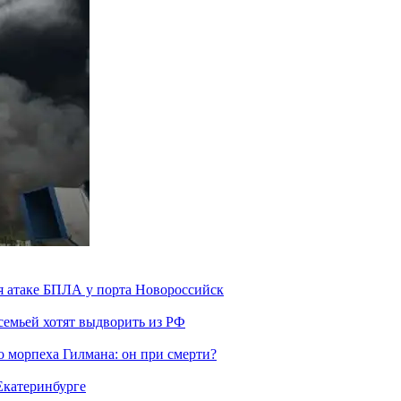
я атаке БПЛА у порта Новороссийск
семьей хотят выдворить из РФ
морпеха Гилмана: он при смерти?
 Екатеринбурге