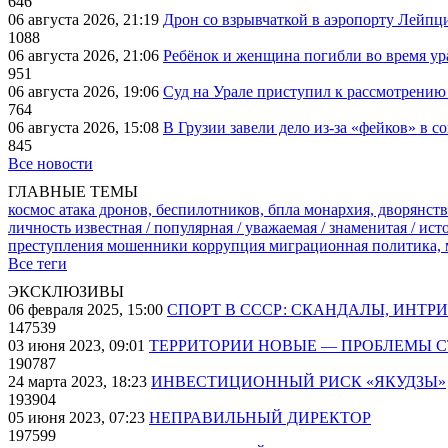
646
06 августа 2026, 21:19
Дрон со взрывчаткой в аэропорту Лейпци
1088
06 августа 2026, 21:06
Ребёнок и женщина погибли во время ур
951
06 августа 2026, 19:06
Суд на Урале приступил к рассмотрени
764
06 августа 2026, 15:08
В Грузии завели дело из-за «фейков» в с
845
Все новости
ГЛАВНЫЕ ТЕМЫ
космос
атака дронов, беспилотников, бпла
монархия, дворянств
личность известная / популярная / уважаемая / знаменитая / ис
преступления
мошенники
коррупция
миграционная политика,
Все теги
ЭКСКЛЮЗИВЫ
06 февраля 2025, 15:00
СПОРТ В СССР: СКАНДАЛЫ, ИНТР
147539
03 июня 2023, 09:01
ТЕРРИТОРИИ НОВЫЕ — ПРОБЛЕМЫ 
190787
24 марта 2023, 18:23
ИНВЕСТИЦИОННЫЙ РИСК «ЯКУДЗЫ»
193904
05 июня 2023, 07:23
НЕПРАВИЛЬНЫЙ ДИРЕКТОР
197599