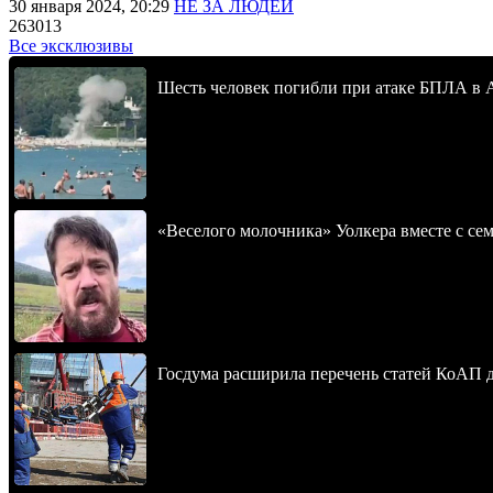
30 января 2024, 20:29
НЕ ЗА ЛЮДЕЙ
263013
Все эксклюзивы
Шесть человек погибли при атаке БПЛА в 
«Веселого молочника» Уолкера вместе с се
Госдума расширила перечень статей КоАП 