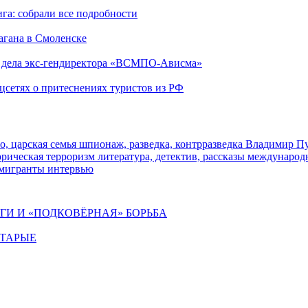
га: собрали все подробности
агана в Смоленске
ю дела экс-гендиректора «ВСМПО-Ависма»
оцсетях о притеснениях туристов из РФ
о, царская семья
шпионаж, разведка, контрразведка
Владимир П
торическая
терроризм
литература, детектив, рассказы
международ
 мигранты
интервью
ИГИ И «ПОДКОВЁРНАЯ» БОРЬБА
СТАРЫЕ