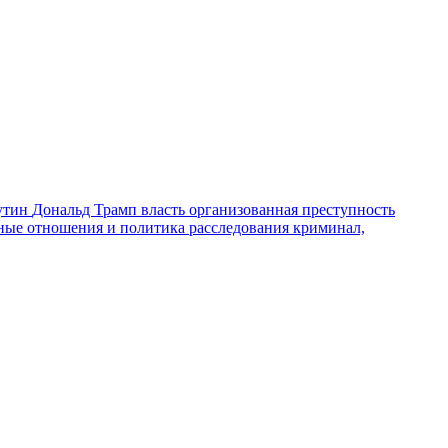
утин
Дональд Трамп
власть
организованная преступность
ные отношения и политика
расследования
криминал,