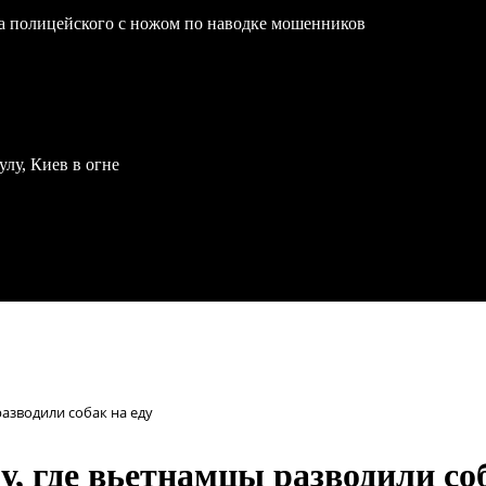
на полицейского с ножом по наводке мошенников
улу, Киев в огне
азводили собак на еду
, где вьетнамцы разводили соб