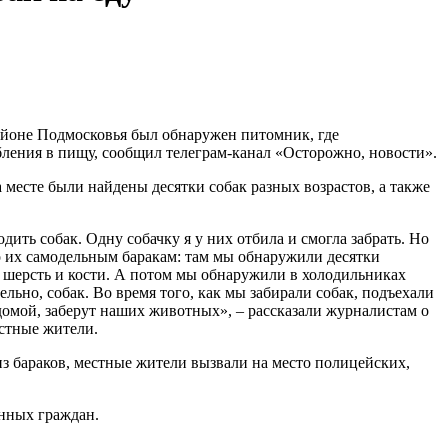
айоне Подмосковья был обнаружен питомник, где
бления в пищу, сообщил телеграм-канал «Осторожно, новости».
месте были найдены десятки собак разных возрастов, а также
дить собак. Одну собачку я у них отбила и смогла забрать. Но
 их самодельным баракам: там мы обнаружили десятки
 шерсть и кости. А потом мы обнаружили в холодильниках
ьно, собак. Во время того, как мы забирали собак, подъехали
домой, заберут наших животных», – рассказали журналистам о
стные жители.
з бараков, местные жители вызвали на место полицейских,
анных граждан.