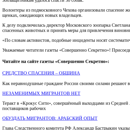
Зоозащитникам удалось спасти 30 собак.
Волонтеры из подмосковного Чехова организовали спасение жив
щенках, ожидающих новых владельцев.
К делу подключилась директор Московского зоопарка Светлана
спасенных животных и принять меры для привлечения виновны
«По словам активистов, подобные инциденты носят систематиче
Уважаемые читатели газеты «Совершенно Секретно»! Присоед
Читайте на сайте газеты «Совершенно Секретно»:
СРЕДСТВО СПАСЕНИЯ – ОБЩИНА
Как неравнодушные граждане России своими силами решают в
НЕЗАМЕНИМЫХ МИГРАНТОВ НЕТ
Теракт в «Крокус Сити», совершённый выходцами из Средней А
поставщиков рабочих
ОБУЗДАТЬ МИГРАНТОВ: АРАБСКИЙ ОПЫТ
Глава Следственного комитета РФ Александр Бастрыкин указы