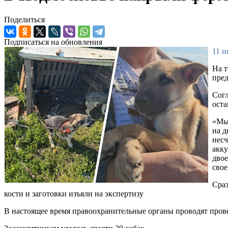
Поделиться
Подписаться на обновления
11 и
На т
пред
Согл
оста
«Мы 
на д
несч
акку
двое
свое
Сраз
кости и заготовки изъяли на экспертизу
В настоящее время правоохранительные органы проводят пров