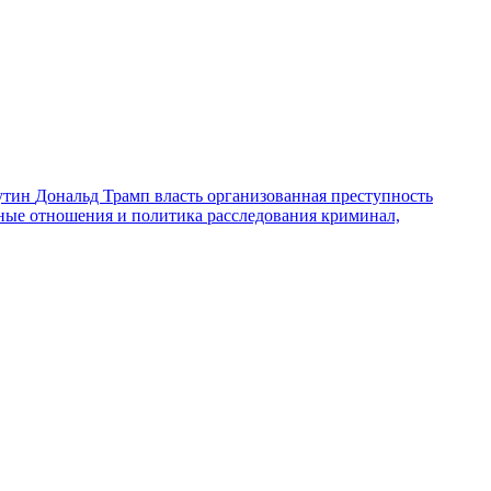
утин
Дональд Трамп
власть
организованная преступность
ные отношения и политика
расследования
криминал,