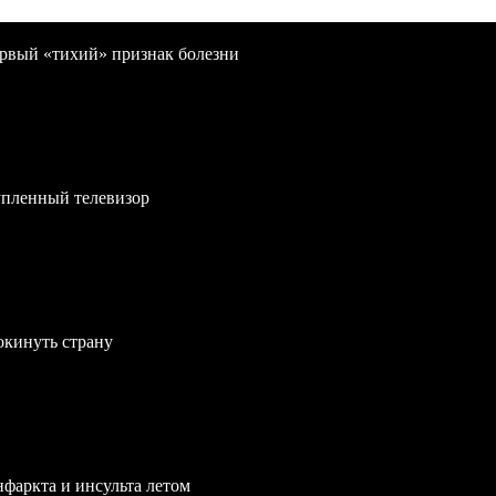
первый «тихий» признак болезни
упленный телевизор
окинуть страну
нфаркта и инсульта летом