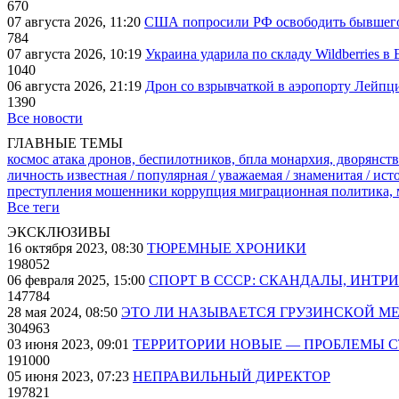
670
07 августа 2026, 11:20
США попросили РФ освободить бывшего 
784
07 августа 2026, 10:19
Украина ударила по складу Wildberries в
1040
06 августа 2026, 21:19
Дрон со взрывчаткой в аэропорту Лейпци
1390
Все новости
ГЛАВНЫЕ ТЕМЫ
космос
атака дронов, беспилотников, бпла
монархия, дворянств
личность известная / популярная / уважаемая / знаменитая / ис
преступления
мошенники
коррупция
миграционная политика,
Все теги
ЭКСКЛЮЗИВЫ
16 октября 2023, 08:30
ТЮРЕМНЫЕ ХРОНИКИ
198052
06 февраля 2025, 15:00
СПОРТ В СССР: СКАНДАЛЫ, ИНТР
147784
28 мая 2024, 08:50
ЭТО ЛИ НАЗЫВАЕТСЯ ГРУЗИНСКОЙ М
304963
03 июня 2023, 09:01
ТЕРРИТОРИИ НОВЫЕ — ПРОБЛЕМЫ 
191000
05 июня 2023, 07:23
НЕПРАВИЛЬНЫЙ ДИРЕКТОР
197821