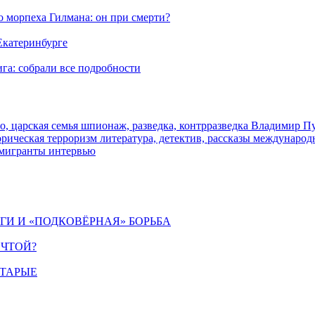
морпеха Гилмана: он при смерти?
 Екатеринбурге
га: собрали все подробности
о, царская семья
шпионаж, разведка, контрразведка
Владимир П
торическая
терроризм
литература, детектив, рассказы
международ
 мигранты
интервью
ИГИ И «ПОДКОВЁРНАЯ» БОРЬБА
ЕЧТОЙ?
СТАРЫЕ