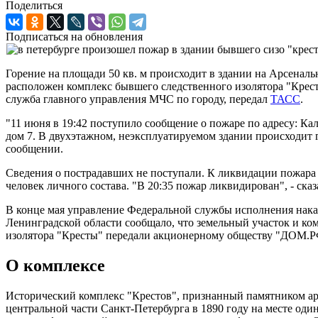
Поделиться
Подписаться на обновления
Горение на площади 50 кв. м происходит в здании на Арсеналь
расположен комплекс бывшего следственного изолятора "Крест
служба главного управления МЧС по городу, передал
ТАСС
.
"11 июня в 19:42 поступило сообщение о пожаре по адресу: К
дом 7. В двухэтажном, неэксплуатируемом здании происходит го
сообщении.
Сведения о пострадавших не поступали. К ликвидации пожара
человек личного состава. "В 20:35 пожар ликвидирован", - ска
В конце мая управление Федеральной службы исполнения нака
Ленинградской области сообщало, что земельный участок и ко
изолятора "Кресты" передали акционерному обществу "ДОМ.Р
О комплексе
Исторический комплекс "Крестов", признанный памятником ар
центральной части Санкт-Петербурга в 1890 году на месте од