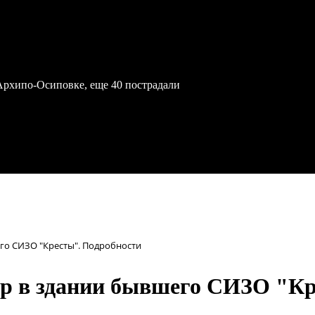
Архипо-Осиповке, еще 40 пострадали
го СИЗО "Кресты". Подробности
ар в здании бывшего СИЗО "Кр