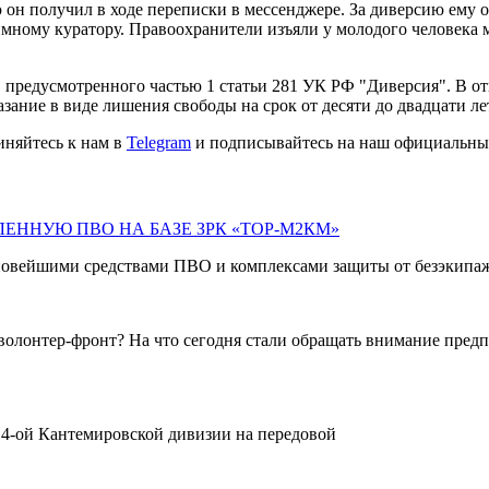
 он получил в ходе переписки в мессенджере. За диверсию ему 
имному куратору. Правоохранители изъяли у молодого человека 
, предусмотренного частью 1 статьи 281 УК РФ "Диверсия". В о
ание в виде лишения свободы на срок от десяти до двадцати лет
иняйтесь к нам в
Telegram
и подписывайтесь на наш официальны
ЕННУЮ ПВО НА БАЗЕ ЗРК «ТОР-М2КМ»
новейшими средствами ПВО и комплексами защиты от безэкипаж
- волонтер-фронт? На что сегодня стали обращать внимание пре
а 4-ой Кантемировской дивизии на передовой