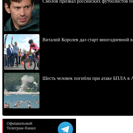
Смолов призвал российских футболистов п
Виталий Королев дал старт многодневной в
Шесть человек погибли при атаке БПЛА в 