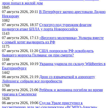
дрон попал в жилой дом
1845
07 августа 2026, 20:11
В Петербурге заочно арестовали Лидию
Невзорову
1082
07 августа 2026, 18:37
Сухогруз под турецким флагом
подвергся атаке БПЛА у порта Новороссийск
1143
07 августа 2026, 17:13
«Веселого молочника» Уолкера вместе
с семьей хотят выдворить из РФ
1175
07 августа 2026, 11:20
США попросили РФ освободить
бывшего морпеха Гилмана: он при смерти?
1168
07 августа 2026, 10:19
Украина ударила по складу Wildberries в
Екатеринбурге
1442
06 августа 2026, 21:19
Дрон со взрывчаткой в аэропорту
Лейпцига: собрали все подробности
1768
06 августа 2026, 21:06
Ребёнок и женщина погибли во время
урагана в Смоленске
1628
06 августа 2026, 19:06
Суд на Урале приступил к
рассмотрению дела экс-гендиректора «ВСМПО-Ависма»