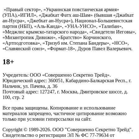
«Правый сектор», «Украинская повстанческая армия»
(УПА),«ИГИЛ», «Джабхат Фатх аш-Шам» (бывшая «Джабхат
ан-Нусра», «Джебхат ан-Нусра»), Национал-Большевистская
партия (НБП), «Аль-Каида», «УНА-УНСО», «Талибан»,
«Меджлис крымско-татарского народа», «Свидетели Иеговы»,
«Мизантропик Дивижн», «Братство» Корчинского,
«Артподготовка», «Тризуб им. Степана Бандеры», «НСО»,
«Славянский союз», «Формат-18», Дуров Павел Валерьевич.
18+
Учредитель: ООО «Совершенно Секретно Трейд».
Юридический адрес: 360051, Кабардино-Балкарская Респ., г.
Нальчик, ул. Пачева, д. 36
Почтовый адрес: 127247, г. Москва, Дмитровское шоссе, д.
100, стр. 2
Все права защищены. Копирование и использование
материалов запрещено, частичное цитирование возможно
только при условии гиперссылки на сайт.
Copyright © 1989-2026. ООО "Совершенно Секретно Трейд".
Свидетельство о регистрации ЭЛ № ФС 77-79634 от