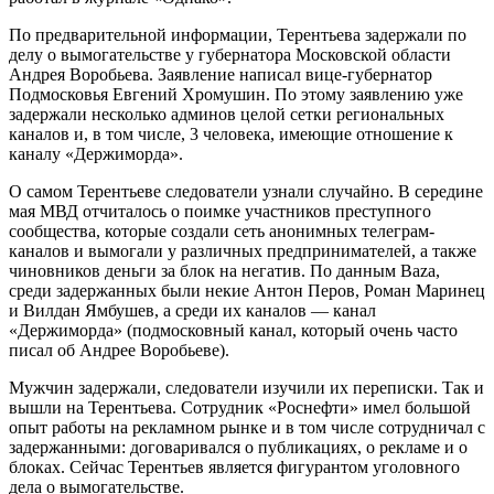
По предварительной информации, Терентьева задержали по
делу о вымогательстве у губернатора Московской области
Андрея Воробьева. Заявление написал вице-губернатор
Подмосковья Евгений Хромушин. По этому заявлению уже
задержали несколько админов целой сетки региональных
каналов и, в том числе, 3 человека, имеющие отношение к
каналу «Держиморда».
О самом Терентьеве следователи узнали случайно. В середине
мая МВД отчиталось о поимке участников преступного
сообщества, которые создали сеть анонимных телеграм-
каналов и вымогали у различных предпринимателей, а также
чиновников деньги за блок на негатив. По данным Baza,
среди задержанных были некие Антон Перов, Роман Маринец
и Вилдан Ямбушев, а среди их каналов — канал
«Держиморда» (подмосковный канал, который очень часто
писал об Андрее Воробьеве).
Мужчин задержали, следователи изучили их переписки. Так и
вышли на Терентьева. Сотрудник «Роснефти» имел большой
опыт работы на рекламном рынке и в том числе сотрудничал с
задержанными: договаривался о публикациях, о рекламе и о
блоках. Сейчас Терентьев является фигурантом уголовного
дела о вымогательстве.