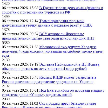
1420
06 августа 2026, 15:08
В Грузии завели дело из-за «фейков» в
соцсетях о притеснениях туристов из РФ
1499
06 августа 2026, 12:14
Трамп пригрозил тюрьмой
допустившим утечку данных о нехватке ракет у США
1378
06 августа 2026, 09:34
ВСУ атаковали Ярославль:
предварительной целью стал один из крупнейших НПЗ
5380
05 августа 2026, 21:38
Московский экс-депутат Харадизе
получила 4 года колонии, но вышла на свободу прямо в зале
суда
2139
05 августа 2026, 19:19
Экс-зама Набиуллиной в ЦБ Исаева
объявили в розыск по делу хищения 4 млрд рублей
2826
05 августа 2026, 15:48
Reuters: КНДР может разместить в
России ракетное подразделение для ударов по Украине
2192
05 августа 2026, 15:01
Под Екатеринбургом взорвали машину
создателя дрона «Упырь», водитель погиб
2039
05 августа 2026, 11:03
Суд продлил арест бывшему главе
Росавиации Нерадько по делу о мошенничестве