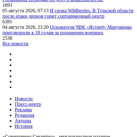
1893
05 августа 2026, 07:13
И снова Wildberries. В Тульской области
после атаки дронов горит сортировочный центр
6381
04 августа 2026, 21:20
Основателя ЧВК «Ястреб» Марущенко
приговорили к 18 годам за похищение военных
2538
Все новости
Новости
Пресс-центр
Реклама
Редакция
Авторы
История
«Совершенно Секретно» - международное издание