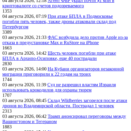
04 августа 2026, 12:18
Агент ФБР украл почти $1 млн в
криптовалюте со счетов подозреваемого
1353
04 августа 2026, 07:19
При атаке БПЛА в Подмосковье
погибли пять человек, также дроны атаковали склад под
Петербургом
3389
03 августа 2026, 21:33
ФАС возбудила дело против Apple из-за
отказа в предустановке Max и RuStore на iPhone
1663
03 августа 2026, 14:42
Шесть человек погибли при атаке
БПЛА в Архипо-Осиповке, еще 40 пострадали
2830
03 августа 2026, 14:00
На Кубани организаторов незаконной
миграции приговорили к 22 годам на троих
1744
03 августа 2026, 11:39
Суд не разрешил властям Израиля
использовать крокодилов для охраны тюрем
1707
03 августа 2026, 08:45
Склад Wildberries загорелся после атаки
дронов во Владимирской области. Пострадал 1 человек
2313
03 августа 2026, 06:42
Трамп анонсировал переговоры между
Вашингтоном и Тегераном
1883