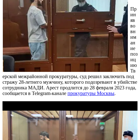
Пр
ин
яв
во
вн
им
ан
ие
поз
иц
ию
Тв
ерской межрайонной прокуратуры, суд решил заключить под
стражу 28-летнего мужчину, которого подозревают в убийстве
сотрудника МАДИ. Арест продлится до 28 февраля 2023 года,
сообщается в Telegram-канале
прокуратуры Москвы
.