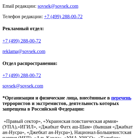
Email редакции:
sovsek@sovsek.com
Телефон редакции:
+7 (499) 288-00-72
Рекламный отдел:
+7 (499) 288-00-72
reklama@sovsek.com
Отдел распространения:
+7 (499) 288-00-72
sovsek@sovsek.com
*Организации и физические лица, внесённные в
перечень
террористов и экстремистов, деятельность которых
запрещена в Российской Федерации:
«Правый сектор», «Украинская повстанческая армия»
(УПА),«ИГИЛ», «Джабхат Фатх аш-Шам» (бывшая «Джабхат
ан-Нусра», «Джебхат ан-Нусра»), Национал-Большевистская
партия (НБП), «Аль-Каида», «УНА-УНСО», «Талибан»,