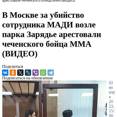
арестовали чеченского бойца ММА (ВИДЕО)
В Москве за убийство
сотрудника МАДИ возле
парка Зарядье арестовали
чеченского бойца ММА
(ВИДЕО)
Поделиться
Подписаться на обновления
02
ян
вар
я
20
23,
15:
00