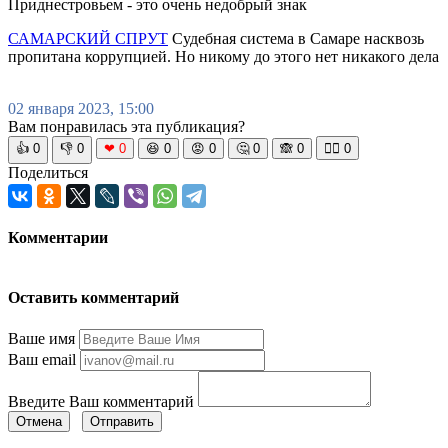
Приднестровьем - это очень недобрый знак
САМАРСКИЙ СПРУТ
Судебная система в Самаре насквозь
пропитана коррупцией. Но никому до этого нет никакого дела
02 января 2023, 15:00
Вам понравилась эта публикация?
👍
0
👎
0
❤
0
😆
0
😡
0
🤔
0
🙈
0
🧘‍♀️
0
Поделиться
Комментарии
Оставить комментарий
Ваше имя
Ваш email
Введите Ваш комментарий
Отмена
Отправить