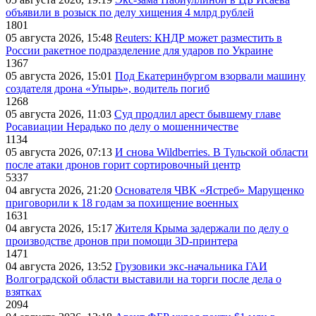
объявили в розыск по делу хищения 4 млрд рублей
1801
05 августа 2026, 15:48
Reuters: КНДР может разместить в
России ракетное подразделение для ударов по Украине
1367
05 августа 2026, 15:01
Под Екатеринбургом взорвали машину
создателя дрона «Упырь», водитель погиб
1268
05 августа 2026, 11:03
Суд продлил арест бывшему главе
Росавиации Нерадько по делу о мошенничестве
1134
05 августа 2026, 07:13
И снова Wildberries. В Тульской области
после атаки дронов горит сортировочный центр
5337
04 августа 2026, 21:20
Основателя ЧВК «Ястреб» Марущенко
приговорили к 18 годам за похищение военных
1631
04 августа 2026, 15:17
Жителя Крыма задержали по делу о
производстве дронов при помощи 3D‑принтера
1471
04 августа 2026, 13:52
Грузовики экс-начальника ГАИ
Волгоградской области выставили на торги после дела о
взятках
2094