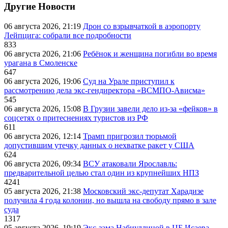
Другие Новости
06 августа 2026, 21:19
Дрон со взрывчаткой в аэропорту
Лейпцига: собрали все подробности
833
06 августа 2026, 21:06
Ребёнок и женщина погибли во время
урагана в Смоленске
647
06 августа 2026, 19:06
Суд на Урале приступил к
рассмотрению дела экс-гендиректора «ВСМПО-Ависма»
545
06 августа 2026, 15:08
В Грузии завели дело из-за «фейков» в
соцсетях о притеснениях туристов из РФ
611
06 августа 2026, 12:14
Трамп пригрозил тюрьмой
допустившим утечку данных о нехватке ракет у США
624
06 августа 2026, 09:34
ВСУ атаковали Ярославль:
предварительной целью стал один из крупнейших НПЗ
4241
05 августа 2026, 21:38
Московский экс-депутат Харадизе
получила 4 года колонии, но вышла на свободу прямо в зале
суда
1317
05 августа 2026, 19:19
Экс-зама Набиуллиной в ЦБ Исаева