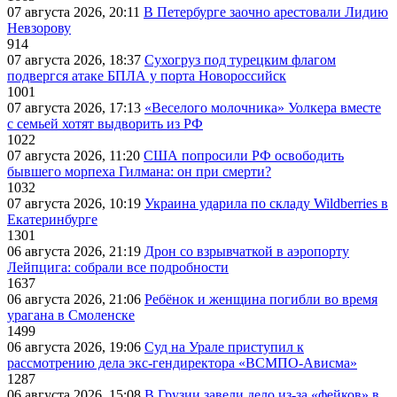
07 августа 2026, 20:11
В Петербурге заочно арестовали Лидию
Невзорову
914
07 августа 2026, 18:37
Сухогруз под турецким флагом
подвергся атаке БПЛА у порта Новороссийск
1001
07 августа 2026, 17:13
«Веселого молочника» Уолкера вместе
с семьей хотят выдворить из РФ
1022
07 августа 2026, 11:20
США попросили РФ освободить
бывшего морпеха Гилмана: он при смерти?
1032
07 августа 2026, 10:19
Украина ударила по складу Wildberries в
Екатеринбурге
1301
06 августа 2026, 21:19
Дрон со взрывчаткой в аэропорту
Лейпцига: собрали все подробности
1637
06 августа 2026, 21:06
Ребёнок и женщина погибли во время
урагана в Смоленске
1499
06 августа 2026, 19:06
Суд на Урале приступил к
рассмотрению дела экс-гендиректора «ВСМПО-Ависма»
1287
06 августа 2026, 15:08
В Грузии завели дело из-за «фейков» в