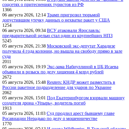
соцсетях о притеснениях туристов из РФ
1366
06 августа 2026, 12:14
Трамп пригрозил тюрьмой
допустившим утечку данных о нехватке ракет у США
1254
06 августа 2026, 09:34
ВСУ атаковали Ярославль:
предварительной целью стал один из крупнейших НПЗ
5245
05 августа 2026, 21:38
Московский экс-депутат Харадизе
получила 4 года колонии, но вышла на свободу прямо в зале
суда
2011
05 августа 2026, 19:19
Экс-зама Набиуллиной в ЦБ Исаева
объявили в розыск по делу хищения 4 млрд рублей
2672
05 августа 2026, 15:48
Reuters: КНДР может разместить в
России ракетное подразделение для ударов по Украине
2062
05 августа 2026, 15:01
Под Екатеринбургом взорвали машину
создателя дрона «Упырь», водитель погиб
1913
05 августа 2026, 11:03
Суд продлил арест бывшему главе
Росавиации Нерадько по делу о мошенничестве
1770
05 августа 2026, 07:13
И снова Wildberries. В Тульской области