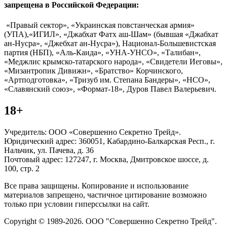
запрещена в Российской Федерации:
«Правый сектор», «Украинская повстанческая армия»
(УПА),«ИГИЛ», «Джабхат Фатх аш-Шам» (бывшая «Джабхат
ан-Нусра», «Джебхат ан-Нусра»), Национал-Большевистская
партия (НБП), «Аль-Каида», «УНА-УНСО», «Талибан»,
«Меджлис крымско-татарского народа», «Свидетели Иеговы»,
«Мизантропик Дивижн», «Братство» Корчинского,
«Артподготовка», «Тризуб им. Степана Бандеры», «НСО»,
«Славянский союз», «Формат-18», Дуров Павел Валерьевич.
18+
Учредитель: ООО «Совершенно Секретно Трейд».
Юридический адрес: 360051, Кабардино-Балкарская Респ., г.
Нальчик, ул. Пачева, д. 36
Почтовый адрес: 127247, г. Москва, Дмитровское шоссе, д.
100, стр. 2
Все права защищены. Копирование и использование
материалов запрещено, частичное цитирование возможно
только при условии гиперссылки на сайт.
Copyright © 1989-2026. ООО "Совершенно Секретно Трейд".