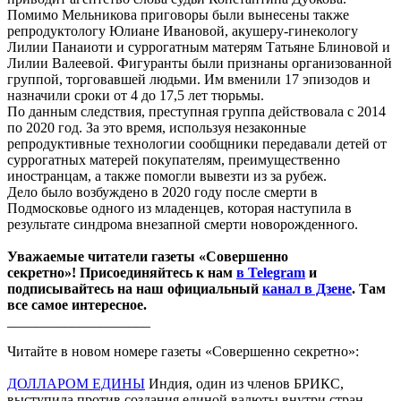
Помимо Мельникова приговоры были вынесены также
репродуктологу Юлиане Ивановой, акушеру-гинекологу
Лилии Панаиоти и суррогатным матерям Татьяне Блиновой и
Лилии Валеевой. Фигуранты были признаны организованной
группой, торговавшей людьми. Им вменили 17 эпизодов и
назначили сроки от 4 до 17,5 лет тюрьмы.
По данным следствия, преступная группа действовала с 2014
по 2020 год. За это время, используя незаконные
репродуктивные технологии сообщники передавали детей от
суррогатных матерей покупателям, преимущественно
иностранцам, а также помогли вывезти из за рубеж.
Дело было возбуждено в 2020 году после смерти в
Подмосковье одного из младенцев, которая наступила в
результате синдрома внезапной смерти новорожденного.
Уважаемые читатели газеты «Совершенно
секретно»! Присоединяйтесь к нам
в Telegram
и
подписывайтесь на наш официальный
канал в Дзене
. Там
все самое интересное.
____________________
Читайте в новом номере газеты «Совершенно секретно»:
ДОЛЛАРОМ ЕДИНЫ
Индия, один из членов БРИКС,
выступила против создания единой валюты внутри стран-