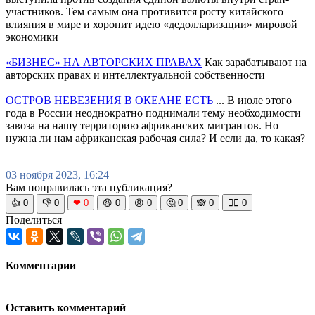
участников. Тем самым она противится росту китайского
влияния в мире и хоронит идею «дедолларизации» мировой
экономики
«БИЗНЕС» НА АВТОРСКИХ ПРАВАХ
Как зарабатывают на
авторских правах и интеллектуальной собственности
ОСТРОВ НЕВЕЗЕНИЯ В ОКЕАНЕ ЕСТЬ
... В июле этого
года в России неоднократно поднимали тему необходимости
завоза на нашу территорию африканских мигрантов. Но
нужна ли нам африканская рабочая сила? И если да, то какая?
03 ноября 2023, 16:24
Вам понравилась эта публикация?
👍
0
👎
0
❤
0
😆
0
😡
0
🤔
0
🙈
0
🧘‍♀️
0
Поделиться
Комментарии
Оставить комментарий