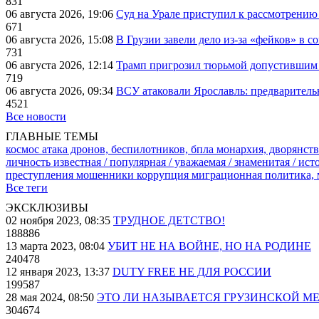
831
06 августа 2026, 19:06
Суд на Урале приступил к рассмотрени
671
06 августа 2026, 15:08
В Грузии завели дело из-за «фейков» в с
731
06 августа 2026, 12:14
Трамп пригрозил тюрьмой допустившим 
719
06 августа 2026, 09:34
ВСУ атаковали Ярославль: предварител
4521
Все новости
ГЛАВНЫЕ ТЕМЫ
космос
атака дронов, беспилотников, бпла
монархия, дворянств
личность известная / популярная / уважаемая / знаменитая / ис
преступления
мошенники
коррупция
миграционная политика,
Все теги
ЭКСКЛЮЗИВЫ
02 ноября 2023, 08:35
ТРУДНОЕ ДЕТСТВО!
188886
13 марта 2023, 08:04
УБИТ НЕ НА ВОЙНЕ, НО НА РОДИНЕ
240478
12 января 2023, 13:37
DUTY FREE НЕ ДЛЯ РОССИИ
199587
28 мая 2024, 08:50
ЭТО ЛИ НАЗЫВАЕТСЯ ГРУЗИНСКОЙ М
304674