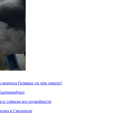
морпеха Гилмана: он при смерти?
 Екатеринбурге
га: собрали все подробности
агана в Смоленске