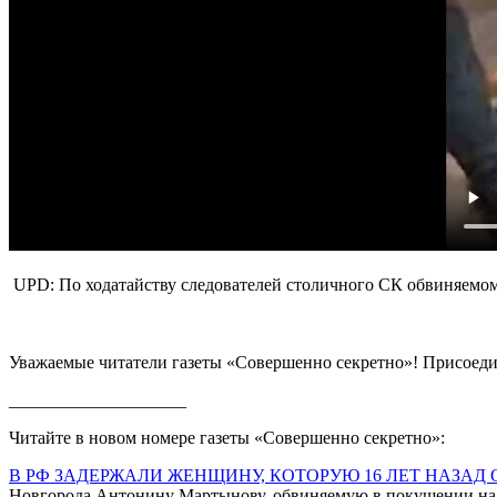
UPD: По ходатайству следователей столичного СК обвиняемому
Уважаемые читатели газеты «Совершенно секретно»! Присоеди
____________________
Читайте в новом номере газеты «Совершенно секретно»:
В РФ ЗАДЕРЖАЛИ ЖЕНЩИНУ, КОТОРУЮ 16 ЛЕТ НАЗА
Новгорода Антонину Мартынову, обвиняемую в покушении на д