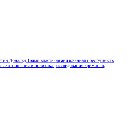
утин
Дональд Трамп
власть
организованная преступность
ные отношения и политика
расследования
криминал,