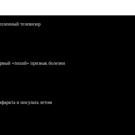
упленный телевизор
первый «тихий» признак болезни
нфаркта и инсульта летом