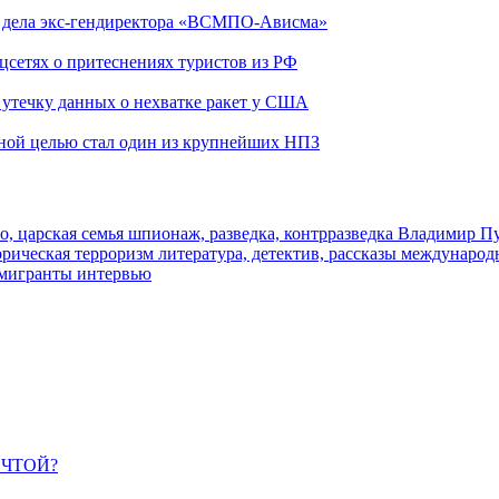
ю дела экс-гендиректора «ВСМПО-Ависма»
оцсетях о притеснениях туристов из РФ
утечку данных о нехватке ракет у США
ьной целью стал один из крупнейших НПЗ
о, царская семья
шпионаж, разведка, контрразведка
Владимир П
торическая
терроризм
литература, детектив, рассказы
международ
 мигранты
интервью
ЕЧТОЙ?