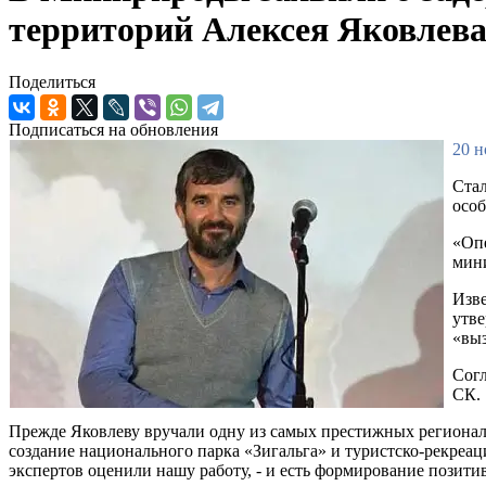
территорий Алексея Яковлев
Поделиться
Подписаться на обновления
20 н
Стал
осо
«Опе
мини
Изве
утве
«выз
Согл
СК.
Прежде Яковлеву вручали одну из самых престижных регионал
создание национального парка «Зигальга» и туристско-рекреац
экспертов оценили нашу работу, - и есть формирование позити