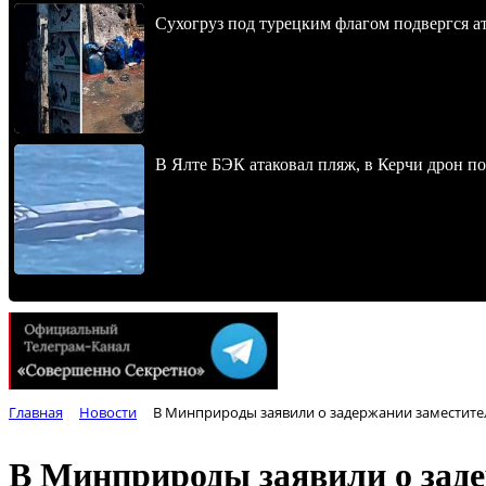
Сухогруз под турецким флагом подвергся 
В Ялте БЭК атаковал пляж, в Керчи дрон п
Главная
Новости
В Минприроды заявили о задержании заместите
В Минприроды заявили о заде