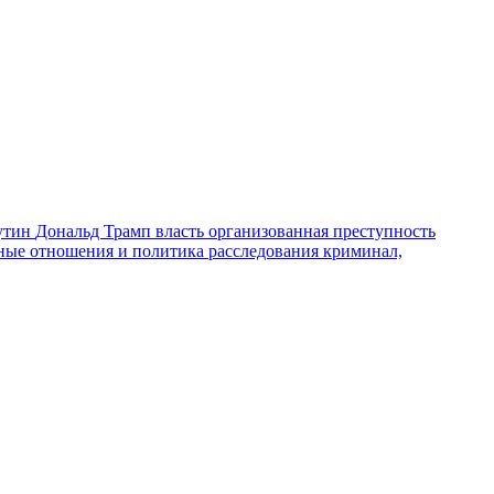
утин
Дональд Трамп
власть
организованная преступность
ные отношения и политика
расследования
криминал,