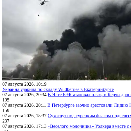
07 августа 2026, 10:19
Украина ударила по складу Wildberries в Екатеринбурге
07 августа 2026, 20:34
В Ялте БЭК атаковал пляж, в Керчи дрон
195
07 августа 2026, 20:11
В Петербурге заочно арестовали Лидию 
159
07 августа 2026, 18:37
Сухогруз под турецким флагом подвергс
237
07 августа 2026, 17:13
«Веселого молочника» Уолкера вместе с 