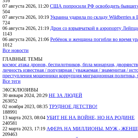
316
07 августа 2026, 11:20
США попросили РФ освободить бывшего 
504
07 августа 2026, 10:19
Украина ударила по складу Wildberries в
724
06 августа 2026, 21:19
Дрон со взрывчаткой в аэропорту Лейпци
1143
06 августа 2026, 21:06
Ребёнок и женщина погибли во время ур
1012
Все новости
ГЛАВНЫЕ ТЕМЫ
космос
атака дронов, беспилотников, бпла
монархия, дворянств
личность известная / популярная / уважаемая / знаменитая / ис
преступления
мошенники
коррупция
миграционная политика,
Все теги
ЭКСКЛЮЗИВЫ
30 января 2024, 20:29
НЕ ЗА ЛЮДЕЙ
263052
02 ноября 2023, 08:35
ТРУДНОЕ ДЕТСТВО!
188991
13 марта 2023, 08:04
УБИТ НЕ НА ВОЙНЕ, НО НА РОДИНЕ
240581
22 марта 2023, 17:19
АФЕРА НА МИЛЛИОНЫ. МУЖ - ЖЕН
209463