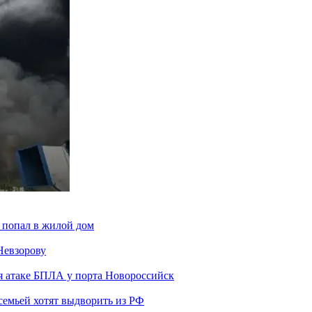
 попал в жилой дом
Невзорову
я атаке БПЛА у порта Новороссийск
семьей хотят выдворить из РФ