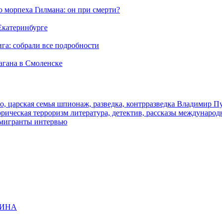
морпеха Гилмана: он при смерти?
 Екатеринбурге
га: собрали все подробности
агана в Смоленске
о, царская семья
шпионаж, разведка, контрразведка
Владимир П
торическая
терроризм
литература, детектив, рассказы
международ
 мигранты
интервью
ЩИНА