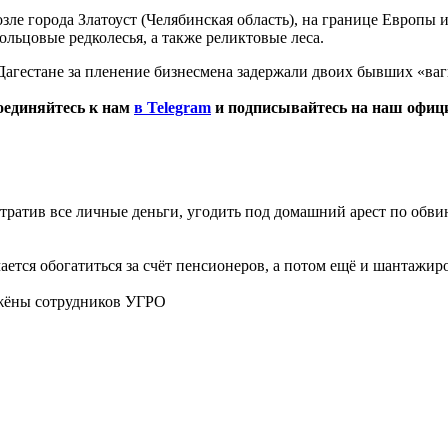
зле города Златоуст (Челябинская область), на границе Европы 
ольцовые редколесья, а также реликтовые леса.
 Дагестане за пленение бизнесмена задержали двоих бывших «ва
оединяйтесь к нам
в Telegram
и подписывайтесь на наш офи
отратив все личные деньги, угодить под домашний арест по обв
тся обогатиться за счёт пенсионеров, а потом ещё и шантажир
жёны сотрудников УГРО