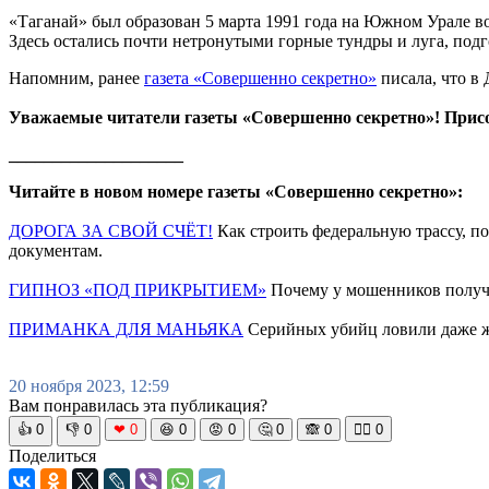
«Таганай» был образован 5 марта 1991 года на Южном Урале во
Здесь остались почти нетронутыми горные тундры и луга, подг
Напомним, ранее
газета «Совершенно секретно»
писала, что в
Уважаемые читатели газеты «Совершенно секретно»! Прис
____________________
Читайте в новом номере газеты «Совершенно секретно»:
ДОРОГА ЗА СВОЙ СЧЁТ!
Как строить федеральную трассу, п
документам.
ГИПНОЗ «ПОД ПРИКРЫТИЕМ»
Почему у мошенников получае
ПРИМАНКА ДЛЯ МАНЬЯКА
Серийных убийц ловили даже 
20 ноября 2023, 12:59
Вам понравилась эта публикация?
👍
0
👎
0
❤
0
😆
0
😡
0
🤔
0
🙈
0
🧘‍♀️
0
Поделиться