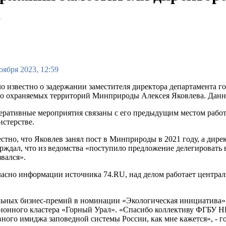
а
оября 2023, 12:59
о известно о задержании заместителя директора департамента г
бо охраняемых территорий Минприроды Алексея Яковлева. Дан
ративные мероприятия связаны с его предыдущим местом работ
стерстве.
стно, что Яковлев занял пост в Минприроды в 2021 году, а дире
рждал, что из ведомства «поступило предложение делегировать в
вался».
асно информации источника 74.RU, над делом работает централ
ьных бизнес-премий в номинации «Экологическая инициатива». 
ионного кластера «Горный Урал». «Спасибо коллективу ФГБУ НП 
вного имиджа заповедной системы России, как мне кажется», - г