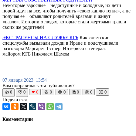
Некоторые взрослые – недоступные и холодные, их дети
порой идут на все, чтобы получить «свою каплю тепла», а не
получая ее – объявляют родителей врагами и живут
«назло». Истории о людях, которые стали жертвами травли
своих же родителей
ЭКСТРАСЕНСЫ НА СЛУЖБЕ КГБ
Как советские
спецслужбы вызывали дожди в Иране и подслушивали
разговоры Маргарет Тэтчер. Интервью с генерал-
майором КГБ Николаем Шамом
07 января 2023, 13:54
Вам понравилась эта публикация?
👍
0
👎
0
❤
0
😆
0
😡
0
🤔
0
🙈
0
🧘‍♀️
0
Поделиться
Комментарии