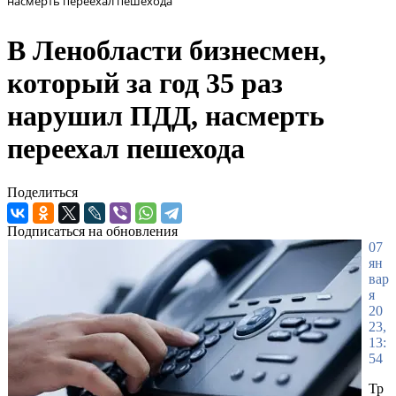
насмерть переехал пешехода
В Ленобласти бизнесмен,
который за год 35 раз
нарушил ПДД, насмерть
переехал пешехода
Поделиться
Подписаться на обновления
07
ян
вар
я
20
23,
13:
54
Тр