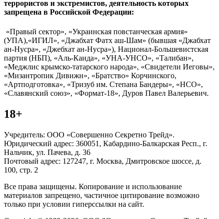
террористов и экстремистов, деятельность которых
запрещена в Российской Федерации:
«Правый сектор», «Украинская повстанческая армия»
(УПА),«ИГИЛ», «Джабхат Фатх аш-Шам» (бывшая «Джабхат
ан-Нусра», «Джебхат ан-Нусра»), Национал-Большевистская
партия (НБП), «Аль-Каида», «УНА-УНСО», «Талибан»,
«Меджлис крымско-татарского народа», «Свидетели Иеговы»,
«Мизантропик Дивижн», «Братство» Корчинского,
«Артподготовка», «Тризуб им. Степана Бандеры», «НСО»,
«Славянский союз», «Формат-18», Дуров Павел Валерьевич.
18+
Учредитель: ООО «Совершенно Секретно Трейд».
Юридический адрес: 360051, Кабардино-Балкарская Респ., г.
Нальчик, ул. Пачева, д. 36
Почтовый адрес: 127247, г. Москва, Дмитровское шоссе, д.
100, стр. 2
Все права защищены. Копирование и использование
материалов запрещено, частичное цитирование возможно
только при условии гиперссылки на сайт.