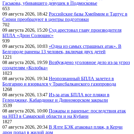
Гаськова, убивавшего девушек в Подмосковье
653
09 августа 2026, 18:42
Российские базы Хмеймим и Тартус в
Сирии преобразуют в центры подготовки
702
09 августа 2026, 15:20
Суд арестовал главу производителя
БПЛА «Дрон Солюшнс»
939
09 августа 2026, 10:03
«Одна из самых страшных атак». В
Белгороде ранены 13 человек, включая двух детей
1221
08 августа 2026, 19:59
Возбуждено уголовное дело из-за угроз
создателям «Колобка»
1023
08 августа 2026, 19:34
Неопознанный БПЛА залетел в
Болгарию и взорвался у Трансбалканского газопровода
1268
08 августа 2026, 13:47
Из-за атак БПЛА все пляжи в
Геленджике, Кабардинке и Дивноморском закрыли
3539
08 августа 2026, 10:00
Пожары и раненые: последствия атак
на НПЗ в Самарской области и на Кубани
1827
07 августа 2026, 20:34
В Ялте БЭК атаковал пляж, в Керчи
дрон попал в жилой дом