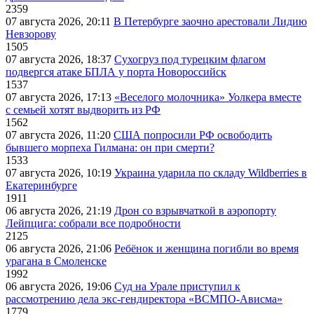
2359
07 августа 2026, 20:11
В Петербурге заочно арестовали Лидию
Невзорову
1505
07 августа 2026, 18:37
Сухогруз под турецким флагом
подвергся атаке БПЛА у порта Новороссийск
1537
07 августа 2026, 17:13
«Веселого молочника» Уолкера вместе
с семьей хотят выдворить из РФ
1562
07 августа 2026, 11:20
США попросили РФ освободить
бывшего морпеха Гилмана: он при смерти?
1533
07 августа 2026, 10:19
Украина ударила по складу Wildberries в
Екатеринбурге
1911
06 августа 2026, 21:19
Дрон со взрывчаткой в аэропорту
Лейпцига: собрали все подробности
2125
06 августа 2026, 21:06
Ребёнок и женщина погибли во время
урагана в Смоленске
1992
06 августа 2026, 19:06
Суд на Урале приступил к
рассмотрению дела экс-гендиректора «ВСМПО-Ависма»
1779