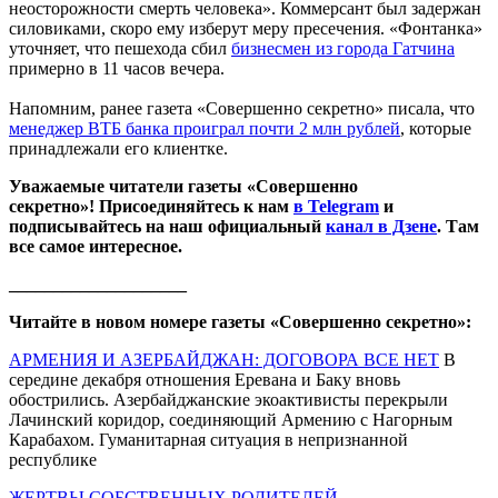
неосторожности смерть человека». Коммерсант был задержан
силовиками, скоро ему изберут меру пресечения. «Фонтанка»
уточняет, что пешехода сбил
бизнесмен из города Гатчина
примерно в 11 часов вечера.
Напомним, ранее газета «Совершенно секретно» писала, что
менеджер ВТБ банка проиграл почти 2 млн рублей
, которые
принадлежали его клиентке.
Уважаемые читатели газеты «Совершенно
секретно»! Присоединяйтесь к нам
в Telegram
и
подписывайтесь на наш официальный
канал в Дзене
. Там
все самое интересное.
____________________
Читайте в новом номере газеты «Совершенно секретно»:
АРМЕНИЯ И АЗЕРБАЙДЖАН: ДОГОВОРА ВСЕ НЕТ
В
середине декабря отношения Еревана и Баку вновь
обострились. Азербайджанские экоактивисты перекрыли
Лачинский коридор, соединяющий Армению с Нагорным
Карабахом. Гуманитарная ситуация в непризнанной
республике
ЖЕРТВЫ СОБСТВЕННЫХ РОДИТЕЛЕЙ