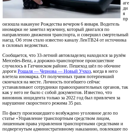
аге
ди
я
пр
оизошла накануне Рождества вечером 6 января. Водитель
иномарки не заметил мужчину, который двигался по
направлению движения транспорта, и совершил смертельный
наезд. Об этом стало известно каналу ЛенТВ24 от источника
в силовых ведомствах.
Сообщается, что 33-летний автовладелец находился за рулём
Mercedes-Benz, а дорожно-транспортное происшествие
случилось в Гатчинском районе. Пешеход шёл по обочине
дороги
Рошаля — Чернова — Новый Учхоз
, когда в него
влетела иномарка. От полученных травм потерпевший
скончался на месте. Личность погибшего сейчас
устанавливают сотрудники правоохранительных органов, так
как у него не было с собой документов. Известно, что
виновник инцидента только за 2022 год был привлечен за
нарушение скоростного режима 35 раз.
По факту произошедшего возбуждено уголовное дело по
статье «Управление транспортным средством лицом,
лишенным права управления транспортными средствами и
подвергнутым административному наказанию, повлекшее по