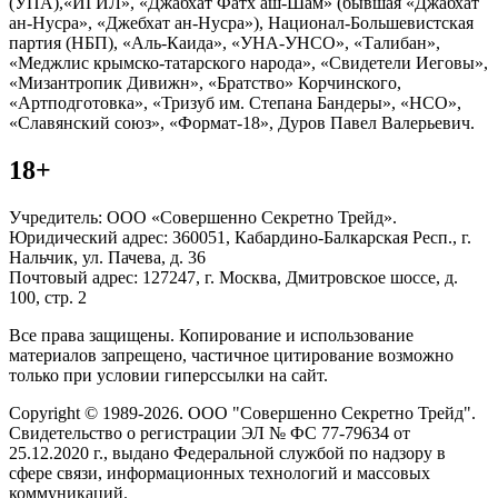
(УПА),«ИГИЛ», «Джабхат Фатх аш-Шам» (бывшая «Джабхат
ан-Нусра», «Джебхат ан-Нусра»), Национал-Большевистская
партия (НБП), «Аль-Каида», «УНА-УНСО», «Талибан»,
«Меджлис крымско-татарского народа», «Свидетели Иеговы»,
«Мизантропик Дивижн», «Братство» Корчинского,
«Артподготовка», «Тризуб им. Степана Бандеры», «НСО»,
«Славянский союз», «Формат-18», Дуров Павел Валерьевич.
18+
Учредитель: ООО «Совершенно Секретно Трейд».
Юридический адрес: 360051, Кабардино-Балкарская Респ., г.
Нальчик, ул. Пачева, д. 36
Почтовый адрес: 127247, г. Москва, Дмитровское шоссе, д.
100, стр. 2
Все права защищены. Копирование и использование
материалов запрещено, частичное цитирование возможно
только при условии гиперссылки на сайт.
Copyright © 1989-2026. ООО "Совершенно Секретно Трейд".
Свидетельство о регистрации ЭЛ № ФС 77-79634 от
25.12.2020 г., выдано Федеральной службой по надзору в
сфере связи, информационных технологий и массовых
коммуникаций.