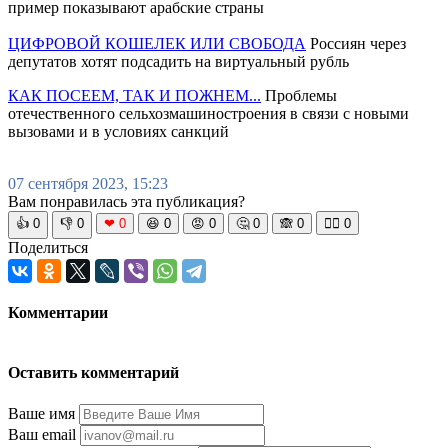
пример показывают арабские страны
ЦИФРОВОЙ КОШЕЛЕК ИЛИ СВОБОДА
Россиян через
депутатов хотят подсадить на виртуальный рубль
КАК ПОСЕЕМ, ТАК И ПОЖНЕМ...
Проблемы
отечественного сельхозмашиностроения в связи с новыми
вызовами и в условиях санкций
07 сентября 2023, 15:23
Вам понравилась эта публикация?
👍
0
👎
0
❤
0
😆
0
😡
0
🤔
0
🙈
0
🧘‍♀️
0
Поделиться
Комментарии
Оставить комментарий
Ваше имя
Ваш email