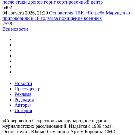
после атаки дронов горит сортировочный центр
6402
04 августа 2026, 21:20
Основателя ЧВК «Ястреб» Марущенко
приговорили к 18 годам за похищение военных
2558
Все новости
Новости
Пресс-центр
Реклама
Редакция
Авторы
История
«Совершенно Секретно» - международное издание
журналистских расследований. Издаётся с 1989 года.
Основатели - Юлиан Семёнов и Артём Боровик. CМИ -