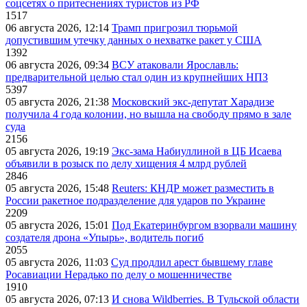
соцсетях о притеснениях туристов из РФ
1517
06 августа 2026, 12:14
Трамп пригрозил тюрьмой
допустившим утечку данных о нехватке ракет у США
1392
06 августа 2026, 09:34
ВСУ атаковали Ярославль:
предварительной целью стал один из крупнейших НПЗ
5397
05 августа 2026, 21:38
Московский экс-депутат Харадизе
получила 4 года колонии, но вышла на свободу прямо в зале
суда
2156
05 августа 2026, 19:19
Экс-зама Набиуллиной в ЦБ Исаева
объявили в розыск по делу хищения 4 млрд рублей
2846
05 августа 2026, 15:48
Reuters: КНДР может разместить в
России ракетное подразделение для ударов по Украине
2209
05 августа 2026, 15:01
Под Екатеринбургом взорвали машину
создателя дрона «Упырь», водитель погиб
2055
05 августа 2026, 11:03
Суд продлил арест бывшему главе
Росавиации Нерадько по делу о мошенничестве
1910
05 августа 2026, 07:13
И снова Wildberries. В Тульской области