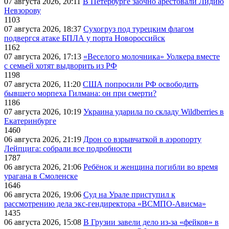
07 августа 2026, 20:11
В Петербурге заочно арестовали Лидию
Невзорову
1103
07 августа 2026, 18:37
Сухогруз под турецким флагом
подвергся атаке БПЛА у порта Новороссийск
1162
07 августа 2026, 17:13
«Веселого молочника» Уолкера вместе
с семьей хотят выдворить из РФ
1198
07 августа 2026, 11:20
США попросили РФ освободить
бывшего морпеха Гилмана: он при смерти?
1186
07 августа 2026, 10:19
Украина ударила по складу Wildberries в
Екатеринбурге
1460
06 августа 2026, 21:19
Дрон со взрывчаткой в аэропорту
Лейпцига: собрали все подробности
1787
06 августа 2026, 21:06
Ребёнок и женщина погибли во время
урагана в Смоленске
1646
06 августа 2026, 19:06
Суд на Урале приступил к
рассмотрению дела экс-гендиректора «ВСМПО-Ависма»
1435
06 августа 2026, 15:08
В Грузии завели дело из-за «фейков» в