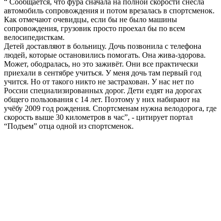
“ Сообщается, что фура сначала на полной скорости снесла
автомобиль сопровождения и потом врезалась в спортсменок.
Как отмечают очевидцы, если бы не было машины
сопровождения, грузовик просто проехал бы по всем
велосипедисткам.
Детей доставляют в больницу. Дочь позвонила с телефона
людей, которые остановились помогать. Она жива-здорова.
Может, ободралась, но это заживёт. Они все практически
приехали в сентябре учиться. У меня дочь там первый год
учится. Но от такого никто не застрахован. У нас нет по
России специализированных дорог. Дети ездят на дорогах
общего пользования с 14 лет. Поэтому у них набирают на
учёбу 2009 год рождения. Спортсменам нужна велодорога, где
скорость выше 30 километров в час”, - цитирует портал
“Подъем” отца одной из спортсменок.