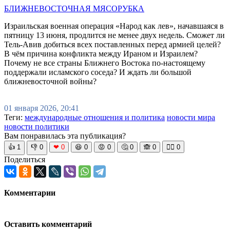
БЛИЖНЕВОСТОЧНАЯ МЯСОРУБКА
Израильская военная операция «Народ как лев», начавшаяся в
пятницу 13 июня, продлится не менее двух недель. Сможет ли
Тель-Авив добиться всех поставленных перед армией целей?
В чём причина конфликта между Ираном и Израилем?
Почему не все страны Ближнего Востока по-настоящему
поддержали исламского соседа? И ждать ли большой
ближневосточной войны?
01 января 2026, 20:41
Теги:
международные отношения и политика
новости мира
новости политики
Вам понравилась эта публикация?
👍
1
👎
0
❤
0
😆
0
😡
0
🤔
0
🙈
0
🧘‍♀️
0
Поделиться
Комментарии
Оставить комментарий