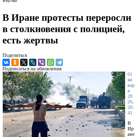
жертвы
В Иране протесты переросли
в столкновения с полицией,
есть жертвы
Поделиться
Подписаться на обновления
01
ян
вар
я
20
26,
20:
41
В
Ир
ане