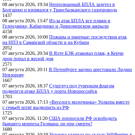
08 августа 2026, 19:34
Неопознанный БПЛА залетел в
Болгарию и взорвался у Трансбалканского газопровода
1437
08 августа 2026, 13:47
Из-за атак БПЛА все пляжи в
Геленджике, Кабардинке и Дивноморском закрыли
4158
08 августа 2026, 10:00
Пожары и раненые: последствия атак
на НПЗ в Самарской области и на Кубани
2052
07 августа 2026, 20:34
В Ялте БЭК атаковал пляж, в Керчи
дрон попал в жилой дом
2571
07 августа 2026, 20:11
В Петербурге заочно арестовали Лидию
Невзорову
1667
07 августа 2026, 18:37
Сухогруз под турецким флагом
подвергся атаке БПЛА у порта Новороссийск
1703
07 августа 2026, 17:13
«Веселого молочника» Уолкера вместе
с семьей хотят выдворить из РФ
1725
07 августа 2026, 11:20
США попросили РФ освободить
бывшего морпеха Гилмана: он при смерти?
1680
07 августа 2026, 10:19
Украина ударила по складу Wildberries в