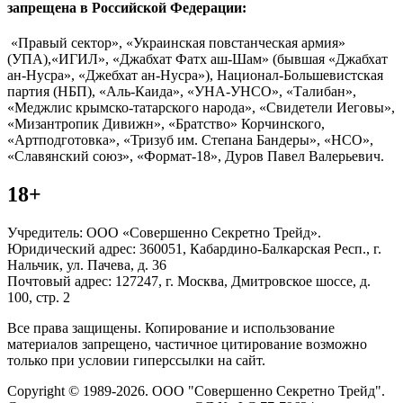
запрещена в Российской Федерации:
«Правый сектор», «Украинская повстанческая армия»
(УПА),«ИГИЛ», «Джабхат Фатх аш-Шам» (бывшая «Джабхат
ан-Нусра», «Джебхат ан-Нусра»), Национал-Большевистская
партия (НБП), «Аль-Каида», «УНА-УНСО», «Талибан»,
«Меджлис крымско-татарского народа», «Свидетели Иеговы»,
«Мизантропик Дивижн», «Братство» Корчинского,
«Артподготовка», «Тризуб им. Степана Бандеры», «НСО»,
«Славянский союз», «Формат-18», Дуров Павел Валерьевич.
18+
Учредитель: ООО «Совершенно Секретно Трейд».
Юридический адрес: 360051, Кабардино-Балкарская Респ., г.
Нальчик, ул. Пачева, д. 36
Почтовый адрес: 127247, г. Москва, Дмитровское шоссе, д.
100, стр. 2
Все права защищены. Копирование и использование
материалов запрещено, частичное цитирование возможно
только при условии гиперссылки на сайт.
Copyright © 1989-2026. ООО "Совершенно Секретно Трейд".