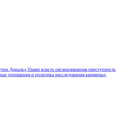
утин
Дональд Трамп
власть
организованная преступность
ные отношения и политика
расследования
криминал,