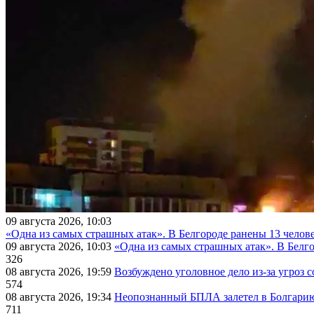
09 августа 2026, 10:03
«Одна из самых страшных атак». В Белгороде ранены 13 челове
09 августа 2026, 10:03
«Одна из самых страшных атак». В Белго
326
08 августа 2026, 19:59
Возбуждено уголовное дело из-за угроз 
574
08 августа 2026, 19:34
Неопознанный БПЛА залетел в Болгарию 
711