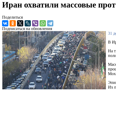
Иран охватили массовые проте
Поделиться
Подписаться на обновления
31 д
В Ир
На т
поли
Масс
прош
Мох
Эпиц
Их п