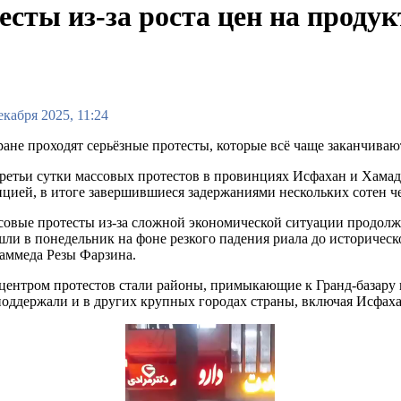
сты из-за роста цен на продук
екабря 2025, 11:24
ане проходят серьёзные протесты, которые всё чаще заканчив
ретьи сутки массовых протестов в провинциях Исфахан и Хамад
цией, в итоге завершившиеся задержаниями нескольких сотен ч
овые протесты из-за сложной экономической ситуации продолж
ли в понедельник на фоне резкого падения риала до историчес
аммеда Резы Фарзина.
ентром протестов стали районы, примыкающие к Гранд-базару в
оддержали и в других крупных городах страны, включая Исфах