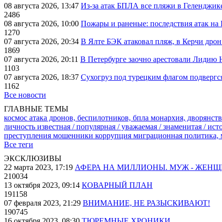
08 августа 2026, 13:47
Из-за атак БПЛА все пляжи в Геленджик
2486
08 августа 2026, 10:00
Пожары и раненые: последствия атак на
1270
07 августа 2026, 20:34
В Ялте БЭК атаковал пляж, в Керчи дрон
1869
07 августа 2026, 20:11
В Петербурге заочно арестовали Лидию 
1103
07 августа 2026, 18:37
Сухогруз под турецким флагом подвергс
1162
Все новости
ГЛАВНЫЕ ТЕМЫ
космос
атака дронов, беспилотников, бпла
монархия, дворянств
личность известная / популярная / уважаемая / знаменитая / ис
преступления
мошенники
коррупция
миграционная политика,
Все теги
ЭКСКЛЮЗИВЫ
22 марта 2023, 17:19
АФЕРА НА МИЛЛИОНЫ. МУЖ - ЖЕН
210034
13 октября 2023, 09:14
КОВАРНЫЙ ПЛАН
191158
07 февраля 2023, 21:29
ВНИМАНИЕ, НЕ РАЗЫСКИВАЮТ!
190745
16 октября 2023, 08:30
ТЮРЕМНЫЕ ХРОНИКИ