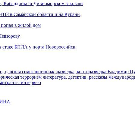
е, Кабардинке и Дивноморском закрыли
 НПЗ в Самарской области и на Кубани
 попал в жилой дом
Невзорову
я атаке БПЛА у порта Новороссийск
о, царская семья
шпионаж, разведка, контрразведка
Владимир П
торическая
терроризм
литература, детектив, рассказы
международ
 мигранты
интервью
ЩИНА